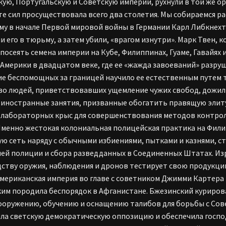
кую, Португальскую и Советскую империи, рухнули в той же ор
те сил просуществовала всего два столетия. Мы собираемся ра
му в начале Первой мировой войны в Германии Карл Либкнехт
и его в тюрьму, а затем убили, «врагом изнутри». Марк Твен
посеять семена империи на Кубе, Филиппинах, Гуаме, Гавайях
Америки в двадцатом веке, где ее «жажда завоеваний» разру
е беспомощных за границей научило ее естественным путем т
о людей, приветствовавших ущемление чужих свобод, дожили 
о иностранные занятия, призванные обогатить правящую элит
 лабораторных крыс для совершенствования методов контрол
Именно жестокая колониальная полицейская практика на Фил
ю сеть наряду с обычными избиениями, пытками и казнями, 
ей полиции и сбора разведданных в Соединенных Штатах. И
ству оружия, наблюдения и дронов тестирует свою продукцию
мериканская империя во главе с советником Джимми Картера
им породила беспорядок в Афганистане. Бжезинский куриро
ооружению, обучению и оснащению талибов для борьбы с Сов
ла светскую демократическую оппозицию и обеспечила господ