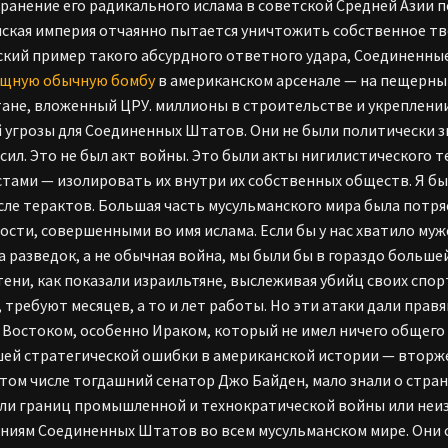
ранение его радикального ислама в советской Средней Азии по
ская империя отчаянно пытается уничтожить собственное твор
ский пример такого абсурдного ответного удара, Соединенны
ощную обычную бомбу
в американском арсенале — на пещерный
ане, вложенный ЦРУ. миллионы в строительстве и укреплении. 
 угрозы для Соединенных Штатов. Они не были политически з
сил. Это не был акт войны. Это были акты нигилистического 
тами — изолировать их внутри их собственных обществ. Я бы
сле терактов. Большая часть мусульманского мира была потр
ости, совершенными во имя ислама. Если бы у нас хватило му
а разведок, а не обычная война, мы были бы в гораздо больше
тени, как показали израильтяне, выслеживая убийц своих спор
 требуют месяцев, а то и лет работы. Но эти атаки дали пра
Востоком, особенно Ираком, который не имел ничего общего 
ей стратегической ошибки в американской истории — вторже
 том числе тогдашний сенатор Джо Байден, мало знали о стра
ли границ промышленной и технократической войны или неиз
ниям Соединенных Штатов во всем мусульманском мире. Они с