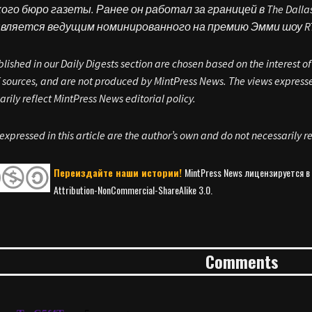
го бюро газеты. Ранее он работал за границей в The Dallas Mor
является ведущим номинированного на премию Эмми шоу RT A
blished in our Daily Digests section are chosen based on the interest o
sources, and are not produced by MintPress News. The views expressed
arily reflect MintPress News editorial policy.
expressed in this article are the author’s own and do not necessarily re
Переиздайте наши истории!
MintPress News лицензируется в
Attribution-NonCommercial-ShareAlike 3.0.
Comments