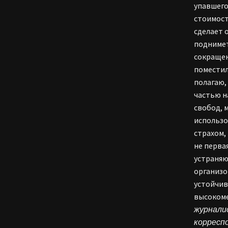
упавшего
стоимост
сделает 
поднимет
сокращен
поместил
полагаю,
частью н
свобод, 
использо
страхом,
не перва
устраняю
организо
устойчив
высокоме
журнали
корреспо