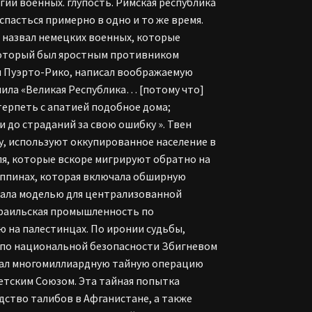
гии военных. глупость. Римская республика
спасться примерно в одно и то же время.
 назвал немецких военных, которые
, который был яростным противником
 и Пуэрто-Рико, написал воображаемую
шила «Великая Республика… [потому что]
ерпеть с апатией подобное дома;
до страданий за свою ошибку ». Твен
у, используют оккупированное население в
я, которые вскоре мигрируют обратно на
иппинах, которая включала обширную
стала моделью для централизованной
зраильская промышленность по
 на палестинцах. По иронии судьбы,
 по национальной безопасности Збигневом
вал многомиллиардную тайную операцию
етским Союзом. Эта тайная попытка
ство талибов в Афганистане, а также