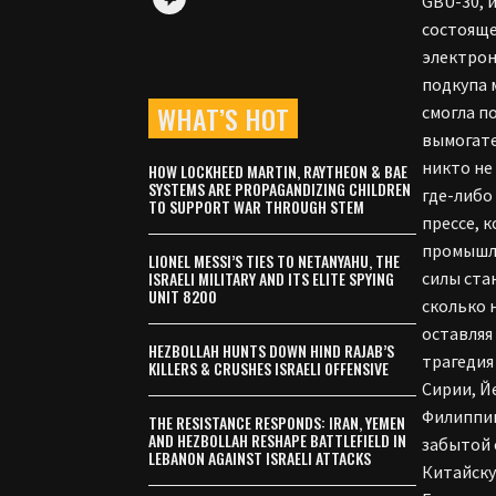
GBU-30, 
состояще
электрон
подкупа 
WHAT’S HOT
смогла п
вымогате
никто не
HOW LOCKHEED MARTIN, RAYTHEON & BAE
SYSTEMS ARE PROPAGANDIZING CHILDREN
где-либо
TO SUPPORT WAR THROUGH STEM
прессе, 
промышле
LIONEL MESSI’S TIES TO NETANYAHU, THE
ISRAELI MILITARY AND ITS ELITE SPYING
силы ста
UNIT 8200
сколько 
оставляя
HEZBOLLAH HUNTS DOWN HIND RAJAB’S
трагедия
KILLERS & CRUSHES ISRAELI OFFENSIVE
Сирии, Й
Филиппин
THE RESISTANCE RESPONDS: IRAN, YEMEN
AND HEZBOLLAH RESHAPE BATTLEFIELD IN
забытой 
LEBANON AGAINST ISRAELI ATTACKS
Китайску