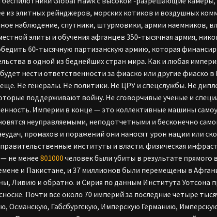
и беспилотники Global Hawk с высокой -разрешающие камеры
е из элитных рейнджеров, морских котиков и воздушных комм
ное наблюдение, спутники, штурмовики, армии наемников, вл
местной элиты и обучения афганцев 350-тысячная армия, никог
обедить 60-тысячную партизанскую армию, которая финансиро
льства в одной из беднейших стран мира. Как и любая импери
 будет нести ответственности за фиаско или другие фиаско в 
 еще. Не генералы. Не политики. Не ЦРУ и спецслужбы. Не ди
которые поддерживают войну. Не сговорчивые ученые и специ
нность. Империи в конце — это коллективные машины самоу
новятся неуправляемыми, неподотчетными и бесконечно само
неудач, промахов и поражений они наносят урон нации или ск
 правительственные институты и власти. физическая инфраст
 — не менее
801000
человек были убиты в результате прямого в
емене и Пакистане, и 37 миллионов были перемещены в Афгани
ы, Ливию и обратно. и Сирия по данным Института Уотсона п
сноске. Почти все около 70 империй за последние четыре тыся
ю, Османскую, Габсбургскую, Имперскую Германию, Имперску