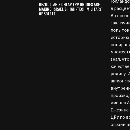
Голландс
HEZBOLLAH’S CHEAP FPV DRONES ARE
в расцве
MAKING ISRAEL’S HIGH-TECH MILITARY
OBSOLETE
Вот поче
заключил
попыток 
историю 
попирани
множеств
знал, чт
качестве
родину. 
шпионску
внутренн
производ
именно А
Бжезинск
ЦРУ по в
ограничи