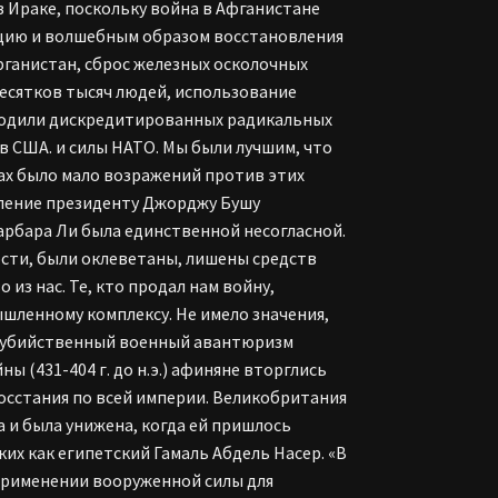
 Ираке, поскольку война в Афганистане
укцию и волшебным образом восстановления
фганистан, сброс железных осколочных
десятков тысяч людей, использование
зродили дискредитированных радикальных
 США. и силы НАТО. Мы были лучшим, что
рах было мало возражений против этих
вление президенту Джорджу Бушу
арбара Ли была единственной несогласной.
ости, были оклеветаны, лишены средств
из нас. Те, кто продал нам войну,
ышленному комплексу. Не имело значения,
моубийственный военный авантюризм
 (431-404 г. до н.э.) афиняне вторглись
восстания по всей империи. Великобритания
а и была унижена, когда ей пришлось
ких как египетский Гамаль Абдель Насер. «В
 применении вооруженной силы для