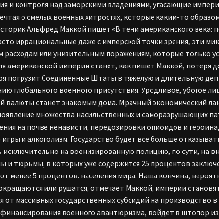
ия и контроля над заморскими владениями, угасающие импер
мечтая о смелых военных хитростях, которые каким-то образо
Историк Альфред Маккой пишет «В тени американского века: 
асто иррациональные даже с имперской точки зрения, эти ми
 расходам или унизительным поражениям, которые только ус
ля американской империи станет, как пишет Маккой, потеря 
ря погрузит Соединенные Штаты в тяжелую и длительную деп
ию глобального военного присутствия. Уродливое, убогое лиц
й валюты станет знакомым дома. Мрачный экономический ла
появление множества насильственных и саморазрушающих па
ения на почве ненависти, передозировки опиоидов и героина
 игры и алкоголизм. Государство будет все больше отказыват
ь исключительно на военизированную полицию, по сути, на в
ы и тюрьмы, в которых уже содержится 25 процентов заключ
ют менее 5 процентов. населения мира. Наша кончина, вероятн
окращаются или рушатся, отмечает Маккой, империи становят
я от массивных государственных субсидий на производство в
 финансирования военного авантюризма, войдет в штопор из