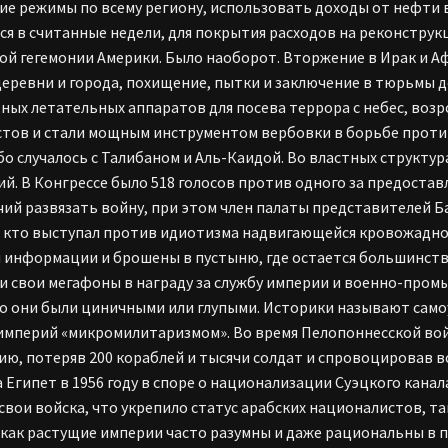
ие режимы по всему региону, использовать доходы от нефти в
ся в считанные недели, для покрытия расходов на реконстр
ой гегемонии Америки. Было наоборот. Вторжение в Ирак и А
деревни и города, похищение, пытки и заключение в тюрьмы 
ных летательных аппаратов для посева террора с небес, во
тов и стали мощным инструментом вербовки в борьбе против
бо случалось с Талибаном и Аль-Каидой. Во властных структу
й. В Конгрессе было 518 голосов против одного за предоста
ий развязать войну, при этом член палаты представителей Б
с, кто выступал против идиотизма надвигающейся кровожадн
 информации и брошены в пустыню, где остается большинство 
и свои мегафоны в награду за службу империи и военно-пром
о они были циничными или глупыми. Историки называют са
империй «микромилитаризмом». Во время Пелопоннесской войны
ию, потеряв 200 кораблей и тысячи солдат и спровоцировав 
а Египет в 1956 году в споре о национализации Суэцкого канал
свои войска, что укрепило статус арабских националистов, та
 как растущие империи часто разумны и даже рациональны в