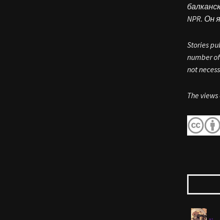
балканско
NPR. Он 
Stories pu
number of 
not necess
The views 