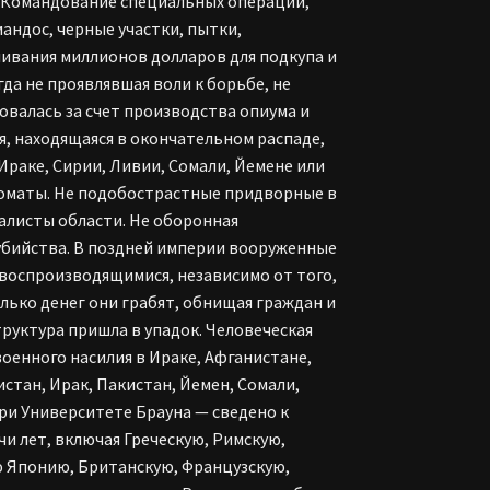
, Командование специальных операций,
андос, черные участки, пытки,
ивания миллионов долларов для подкупа и
да не проявлявшая воли к борьбе, не
валась за счет производства опиума и
я, находящаяся в окончательном распаде,
Ираке, Сирии, Ливии, Сомали, Йемене или
пломаты. Не подобострастные придворные в
алисты области. Не оборонная
бийства. В поздней империи вооруженные
воспроизводящимися, независимо от того,
олько денег они грабят, обнищая граждан и
руктура пришла в упадок. Человеческая
оенного насилия в Ираке, Афганистане,
стан, Ирак, Пакистан, Йемен, Сомали,
ри Университете Брауна — сведено к
чи лет, включая Греческую, Римскую,
ю Японию, Британскую, Французскую,