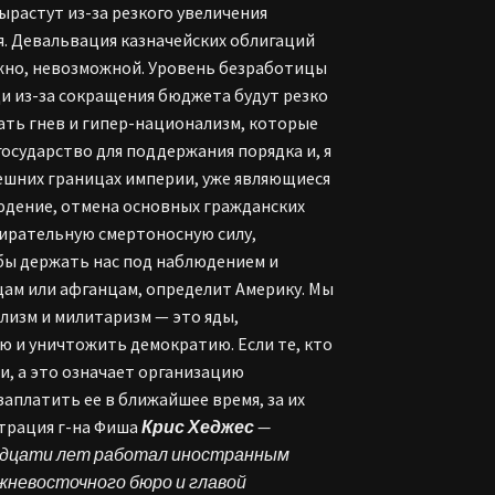
ырастут из-за резкого увеличения
я. Девальвация казначейских облигаций
жно, невозможной. Уровень безработицы
и из-за сокращения бюджета будут резко
ть гнев и гипер-национализм, которые
осударство для поддержания порядка и, я
ешних границах империи, уже являющиеся
юдение, отмена основных гражданских
ирательную смертоносную силу,
бы держать нас под наблюдением и
кцам или афганцам, определит Америку. Мы
лизм и милитаризм — это яды,
 и уничтожить демократию. Если те, кто
и, а это означает организацию
аплатить ее в ближайшее время, за их
трация г-на Фиша
Крис Хеджес
—
надцати лет работал иностранным
лижневосточного бюро и главой