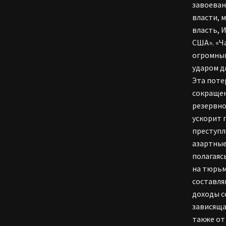
завоеван
власти, 
власть, 
США». «Ч
огромным
ударом д
Эта поте
сокращен
резервно
ускорит 
преступл
азартные
полагаяс
на тюрьм
составля
доходы с
зависяща
также от