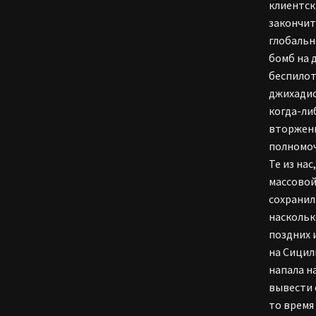
клиентск
закончит
глобальн
бомб на 
беспилот
джихадис
когда-ли
вторжени
полномоч
Те из на
массовой
сохранил
наскольк
поздних 
на Сицил
напала н
вывести 
то время