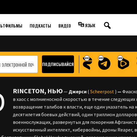
 КОЛЛЕКТИВНАЯ
УБИЙСТВА
ЯЗЫК
ЛЬТФИЛЬМЫ
ПОДКАСТЫ
ВИДЕО
P
RINCETON, НЬЮ
—
Джерси
(
Scheerpost
)
—
Фиаско
в хаос с молниеносной скоростью в течение следующих 
возвращение талибов к власти, еще один указатель на 
десятилетия боевых действий, один триллион долларов
военнослужащих, развернутых для покорения Афганист
искусственный интеллект, кибервойны, дроны Reaper, 