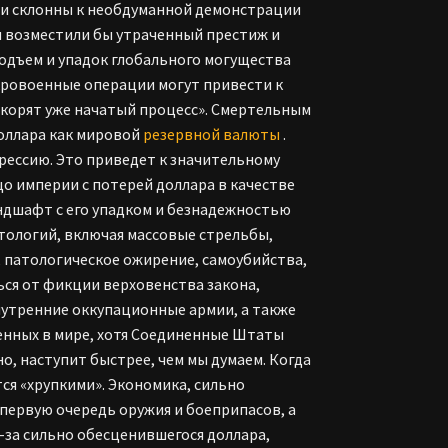
ии склонны к необдуманной демонстрации
м возместили бы утраченный престиж и
подъем и упадок глобального могущества
кровоенные операции могут привести к
корят уже начатый процесс». Смертельным
доллара как мировой
резервной валюты
.
рессию. Это приведет к значительному
о империи с потерей доллара в качестве
ндшафт с его упадком и безнадежностью
тологий, включая массовые стрельбы,
, патологическое ожирение, самоубийства,
ься от фикции верховенства закона,
нутренние оккупационные армии, а также
енных в мире, хотя Соединенные Штаты
о, наступит быстрее, чем мы думаем. Когда
ся «хрупкими». Экономика, сильно
 первую очередь оружия и боеприпасов, а
-за сильно обесценившегося доллара,