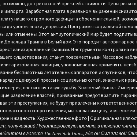
, возможно, до трети своей прежней стоимости. Цены резко в
и импорта. Заработная плата в реальном выражении снизитс
оплату нашего огромного дефицита обременительной, возмо
ся до уровня эпохи депрессии. Программы социальной помощ
ы или отменены. Этот антиутопический мир будет подпитыва
и Дональда Трампа в Белый дом. Это породит авторитарное г
 христианизированный фашизм. Инструменты контроля на вн
ашего существования, станут повсеместными. Массовое набл
милитаризованная полиция, уполномоченная применять неизб
вание беспилотных летательных аппаратов и спутников, что
 наряду с цензурой прессы и социальных сетей, знакомых ира
я империя, постигшая такую судьбу. Знакомый финал. Империа
щие разделение властей, призванные предотвратить тиранию
вал эти преступления, не будут привлечены к ответственност
ого массового сопротивления, мы заплатим цену, и мы можем з
рие и жадность. Художественное фото | Оригинальная иллюс
ст, получивший Пулитцеровскую премию, в течение пят
ндентом в газете The New York Times, где он был главой б