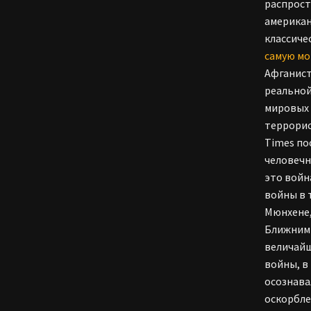
распрост
американ
классиче
самую м
Афганист
реальной
мировых 
террорис
Times по
человечн
это войн
войны в 
Мюнхене,
Ближним 
величайш
войны, в
осознава
оскорбле