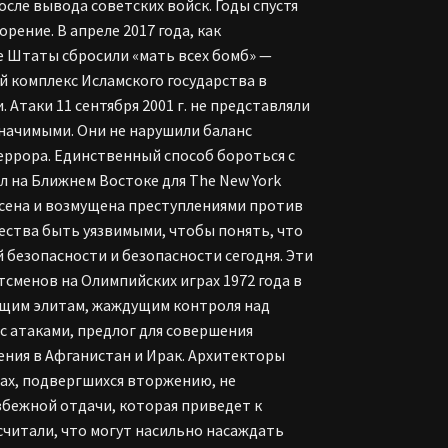
сле вывода советских войск. Годы спустя
ение. В апреле 2017 года, как
е Штаты сбросили «мать всех бомб» —
 комплекс Исламского государства в
Атаки 11 сентября 2001 г. не представляли
начимыми. Они не нарушили баланс
террора. Единственный способ бороться с
л на Ближнем Востоке для The New York
ясена и возмущена преступлениями против
жества быть уязвимыми, чтобы понять, что
й безопасности и безопасности сегодня. Эти
тсменов на Олимпийских играх 1972 года в
вящим элитам, жаждущим контроля над
с атаками, предлог для совершения
ния в Афганистан и Ирак. Архитекторы
нах, подвергшихся вторжению, не
бежной отдачи, которая приведет к
читали, что могут насильно насаждать