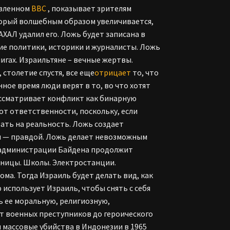
авленном
BBC
, показывает зрителям
торый волшебным образом увеличивается,
ХАЛ удалил его. Ложь будет записана в
ие политики, историки и журналисты. Ложь
игах. Израильтяне – вечные жертвы.
 столетие спустя, все еще
отрицает
то, что
ное время люди верят в то, во что хотят
ассматривает конфликт как бинарную
от ответственности, поскольку, если
ать на реальность. Ложь создает
л — правдой. Ложь делает невозможным
 администрации Байдена продолжит
ьницы. Школы. Электростанции.
ма. Тогда Израиль будет делать вид, как
 использует Израиль, чтобы снять с себя
ь ее моральную, религиозную,
т военных преступников до героического
 и массовые убийства в Индонезии в 1965