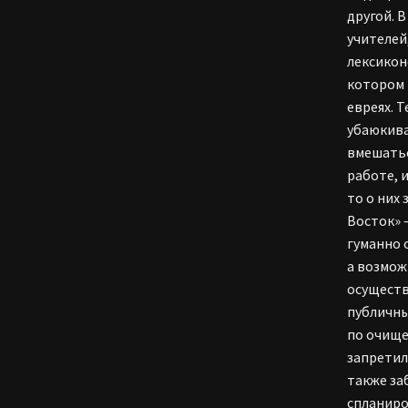
другой. 
учителей
лексикон
котором 
евреях. 
убаюкива
вмешатьс
работе, 
то о них
Восток» 
гуманно 
а возмож
осуществ
публичны
по очище
запретил
также за
спланиро