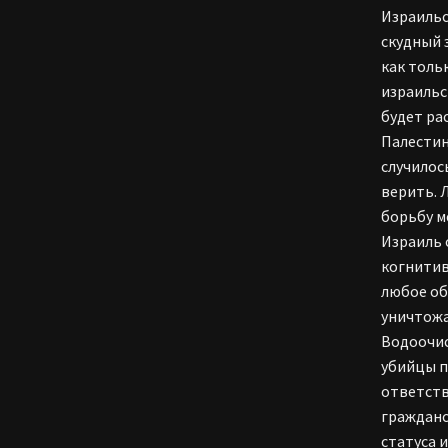
Израильс
скудный 
как толь
израильс
будет ра
Палестин
случилос
верить. 
борьбу м
Израиль 
когнитив
любое об
уничтожа
Водоочис
убийцы п
ответств
гражданс
статуса 