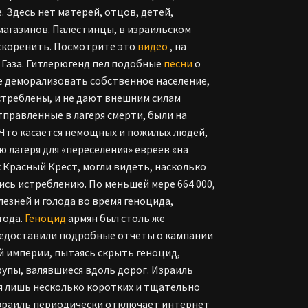
. Здесь нет матерей, отцов, детей,
 магазинов. Палестинцы, в израильском
искоренить. Посмотрите это
видео
, на
 Газа. Гитлерюгенд пел подобные
песни
о
 не деморализовать собственное население,
истреблены, и не дают внешним силам
тправленные в лагеря смерти, были на
Что касается немощных и пожилых людей,
 лагеря для «переселения» евреев «на
 Красный Крест, могли видеть, насколько
ись истреблению. По меньшей мере 664 000,
лезней и голода во время геноцида,
года.
Геноцид
армян был столь же
предоставили подробные отчеты о кампании
 империи, пытаясь скрыть геноцид,
пы, валявшиеся вдоль дорог. Израиль
дя лишь несколько коротких и тщательно
зраиль периодически отключает интернет