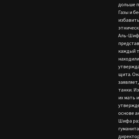
дольше п
Газы и б
избавить
этническ
Аль-Шифа
предста
каждый т
находили
утвержда
щита. Он
заявляет
танки. И
их мать 
утвержде
основе а
Шифа раз
гуманита
директор