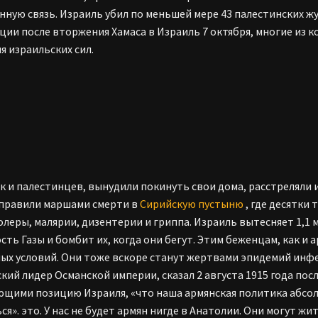
нную связь. Израиль убил по меньшей мере 43 палестинских ж
ии после вторжения Хамаса в Израиль 7 октября, многие из к
я израильских сил.
ак и палестинцев, вынудили покинуть свои дома, расстреляли
правили маршами смерти в
Сирийскую пустыню
, где десятки
холеры, малярии, дизентерии и гриппа. Израиль вытесняет 1,
сть Газы и бомбит их, когда они бегут. Этим беженцам, как и 
ых условий. Они тоже вскоре станут жертвами эпидемий инф
кий лидер Османской империи, сказал 2 августа 1915 года пос
щими позицию Израиля, «что наша армянская политика абсо
я». это. У нас не будет армян нигде в Анатолии. Они могут жи