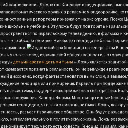
кий подполковник Джонатан Конрикус в видеоролике, выст
запас автоматического оружия в рекламном видеоролике, ко
ко иностранные репортеры приезжают на экскурсию. Позже ЦА
кие школьные учебники. Эту ложь будут повторять израильск
спространяться по израильскому телевидению, в фильмах и кн
цы – это абсолютное зло. Никакого геноцида не было. Тюркие,
ь с армянами.
В воен
Ложь утоляет голод израильской общественности, которая р
ежду «
детьми света и детьми тьмы
». Ложь является защитой 
отказывается признать реальность, он не вынужден реагиров
ный диссонанс, когда факты становятся вымыслом, а вымысе
суждение геноцида или примирения. Израиль при поддержке
ть все системы, поддерживающие жизнь в секторе Газа. Бол
тные сооружения. Заводы. Фермы. Многоквартирные блоки. До
рошлых геноцидов, что этого никогда не было. Ложь, которую
енность, разъест израильское общество. Они будут разъедат
кую, интеллектуальную и политическую жизнь. Ложь возвыси
и демонизирует тех, у кого есть совесть. Геноцид Израиля, как