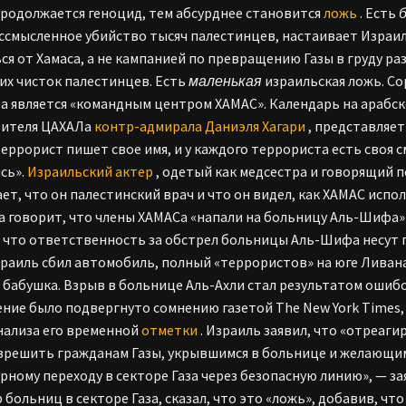
родолжается геноцид, тем абсурднее становится
ложь
. Есть
ессмысленное убийство тысяч палестинцев, настаивает Израи
ся от Хамаса, а не кампанией по превращению Газы в груду р
их чисток палестинцев. Есть
маленькая
израильская ложь. С
 является «командным центром ХАМАС». Календарь на арабско
вителя ЦАХАЛа
контр-адмирала Даниэля Хагари
, представляет
еррорист пишет свое имя, и у каждого террориста есть своя 
сь».
Израильский актер
, одетый как медсестра и говорящий 
ет, что он палестинский врач и что он видел, как ХАМАС исп
а говорит, что члены ХАМАСа «напали на больницу Аль-Шифа» 
, что ответственность за обстрел больницы Аль-Шифа несут п
зраиль сбил автомобиль, полный «террористов» на юге Ливана
и бабушка. Взрыв в больнице Аль-Ахли стал результатом ошиб
ние было подвергнуто сомнению газетой The New York Times,
нализа его временной
отметки
. Израиль заявил, что «отреаг
решить гражданам Газы, укрывшимся в больнице и желающим
рному переходу в секторе Газа через безопасную линию», — за
 больниц в секторе Газа, сказал, что это «ложь», добавив, что