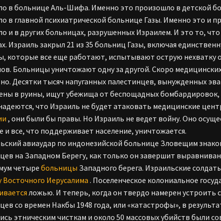
о в больнице Аль-Шифа. Именно это произошло в детской бо
о в главной психиатрической больнице Газы. Именно это и пр
о и в других больницах, разрушенных Израилем. И это то, чт
х. Израиль закрыл 21 из 35 больниц Газы, включая единственн
, которые все еще работают, испытывают острую нехватку о
ов. Больницы уничтожают одну за другой. Скоро медицинских
но. Десятки тысяч напуганных палестинцев, вынужденных эва
ны в руины, ищут убежища от беспощадных бомбардировок, ра
 надеются, что Израиль не будет атаковать медицинские цен
ии
, они были бы правы. Но Израиль не ведет войну. Оно осуще
е и все, что поддерживает население, уничтожается.
Зловещим знаком
цев на Западном Берегу, как только он завершит выравниван
имум четыре
больницы
Западного берега. Израильские солдат
 Восточного Иерусалима
. Поселенческое колониальное госу
ивается
ложью. И теперь, когда он твердо намерен устроить 
цев со времен Накбы 1948 года, или «катастрофы», в результа
ись этническим чисткам и около 50 массовых убийств были с