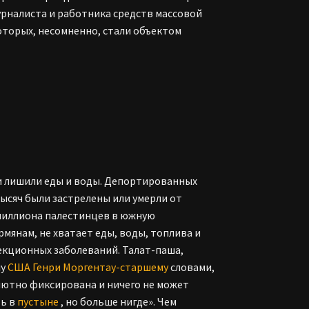
урналиста и работника средств массовой
оторых, несомненно, стали объектом
 и лишили еды и воды. Депортированных
 тысяч были застрелены или умерли от
1 миллиона палестинцев в южную
армянам, не хватает еды, воды, топлива и
екционных заболеваний. Талат-паша,
лу
США
Генри Моргентау-старшему
словами,
лютно фиксирована и ничего не может
ть в
пустыне
, но больше нигде». Чем