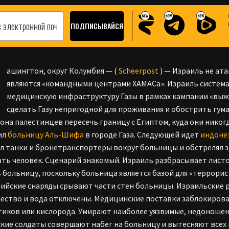
ашингтон, округ Колумбия — (
Scheerpost
) — Израиль не ата
являются «командными центрами ХАМАСа». Израиль систем
медицинскую инфраструктуру Газы в рамках кампании «выж
сделать Газу непригодной для проживания и обострить гум
иона палестинцев пересечь границу с Египтом, куда они никог
ил
больницу Аль-Шифа
в городе Газа. Следующей идет
индоне
л танки и бронетранспортеры вокруг больницы и обстрелял зд
ть человек. Сценарий знакомый. Израиль разбрасывает лист
 больницу, поскольку больница является базой для «террорис
ийские снаряды срывают части стен больницы. Израильские
ество и вода отключены. Медицинские поставки заблокирова
иков или кислорода. Умирают наиболее уязвимые, недоношен
кие солдаты совершают набег на больницу и вытесняют всех 