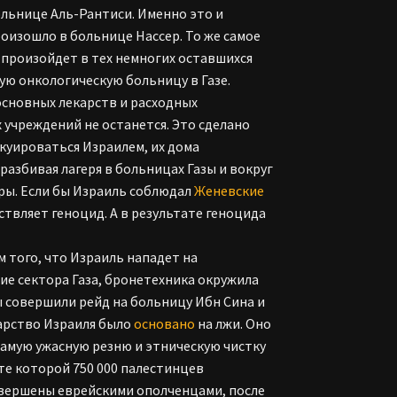
льнице Аль-Рантиси. Именно это и
оизошло в больнице Нассер. То же самое
о произойдет в тех немногих оставшихся
ую онкологическую больницу в Газе.
сновных лекарств и расходных
 учреждений не останется. Это сделано
куироваться Израилем, их дома
збивая лагеря в больницах Газы и вокруг
тры. Если бы Израиль соблюдал
Женевские
ствляет геноцид. А в результате геноцида
 того, что Израиль нападет на
ие сектора Газа, бронетехника окружила
ы совершили рейд на больницу Ибн Сина и
дарство Израиля было
основано
на лжи. Оно
самую ужасную резню и этническую чистку
те которой 750 000 палестинцев
овершены еврейскими ополченцами, после