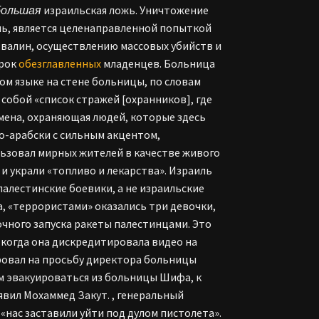
большая
израильская ложь. Уничтожение
ль, является целенаправленной попыткой
азвалин, осуществлению массовых убийств и
орок
обезглавленных
младенцев. Больница
м языке на стене больницы, по словам
 собой «список стражей [охранников], где
смена, охраняющая людей, которые здесь
по-арабски с сильным акцентом,
ользовал мирных жителей в качестве живого
и украли «топливо и лекарства». Израиль
алестинские боевики, а не израильские
, «террористами» оказались три девочки,
очного запуска ракеты палестинцами. Это
 когда она дискредитировала видео на
ировал на просьбу директора больницы
 эвакуироваться из больницы Шифа, к
явил Мохаммед Закут. , генеральный
 «нас заставили уйти под дулом пистолета».