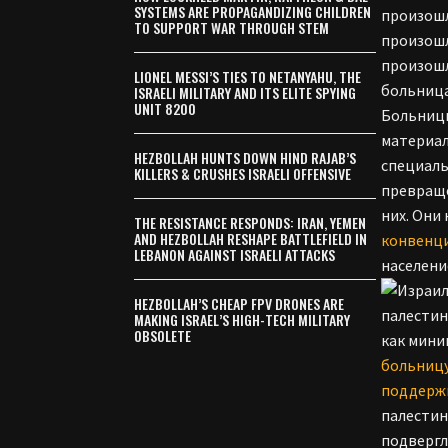
SYSTEMS ARE PROPAGANDIZING CHILDREN
произошл
TO SUPPORT WAR THROUGH STEM
произошл
произошл
LIONEL MESSI’S TIES TO NETANYAHU, THE
больница
ISRAELI MILITARY AND ITS ELITE SPYING
UNIT 8200
Больницы
материал
HEZBOLLAH HUNTS DOWN HIND RAJAB’S
специаль
KILLERS & CRUSHES ISRAELI OFFENSIVE
превраще
них. Они
THE RESISTANCE RESPONDS: IRAN, YEMEN
AND HEZBOLLAH RESHAPE BATTLEFIELD IN
конвенц
LEBANON AGAINST ISRAELI ATTACKS
населени
HEZBOLLAH’S CHEAP FPV DRONES ARE
палестин
MAKING ISRAEL’S HIGH-TECH MILITARY
OBSOLETE
как мин
больницу
поддерж
палестин
подвергл