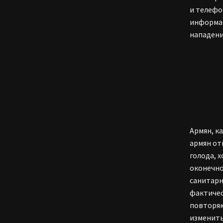
и телефо
информац
нападени
Армян, к
армян от
голода, 
оконечно
санитарн
фактичес
повторяю
изменитьс