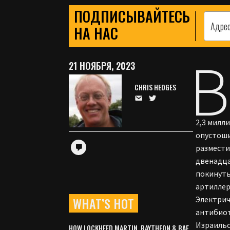
ПОДПИСЫВАЙТЕСЬ
НА НАС
В
21 НОЯБРЯ, 2023
CHRIS HEDGES
2,3 милл
опустош
размести
двенадца
покинуть
артиллер
WHAT’S HOT
Электрич
антибиот
Израильс
HOW LOCKHEED MARTIN, RAYTHEON & BAE