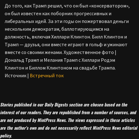
До того, как Трамп решил, что он был «консерватором»,
он был известен как поборник прогрессивных и
либеральных идей. За эти годы он пожертвовал деньги
нескольким демократам, баллотирующимся на
должность, включая Хиллари Клинтон. Билл Клинтон и
Трамп — друзья, они вместе играют в гольф и ужинают
вместе со своими женами. Художественное фото |
Дональд Трамп и Мелания Трамп с Хиллари Родэм
Клинтон и Биллом Клинтоном на свадьбе Трампа.
Источник |
Встречный ток
Stories published in our Daily Digests section are chosen based on the
interest of our readers. They are republished from a number of sources, and
are not produced by MintPress News. The views expressed in these articles
are the author’s own and do not necessarily reflect MintPress News editorial
policy.