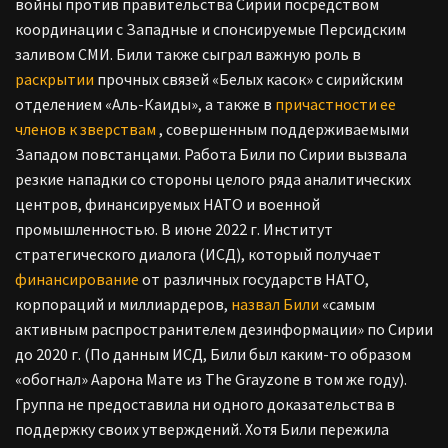
войны против правительства Сирии посредством
координации с Западные и спонсируемые Персидским
заливом СМИ. Били также сыграл важную роль в
раскрытии
прочных связей «Белых касок» с сирийским
отделением «Аль-Каиды», а также в
причастности ее
членов к зверствам
, совершенным поддерживаемыми
Западом повстанцами. Работа Били по Сирии вызвала
резкие нападки со стороны целого ряда аналитических
центров, финансируемых НАТО и военной
промышленностью. В июне 2022 г. Институт
стратегического диалога (ИСД), который получает
финансирование
от различных государств НАТО,
корпораций и миллиардеров,
назвал Били
«самым
активным распространителем дезинформации» по Сирии
до 2020 г. (По данным ИСД, Били был каким-то образом
«обогнал» Аарона Мате из The Grayzone в том же году).
Группа не предоставила ни одного доказательства в
поддержку своих утверждений. Хотя Били пережила