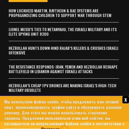
HOW LOCKHEED MARTIN, RAYTHEON & BAE SYSTEMS ARE
PROPAGANDIZING CHILDREN TO SUPPORT WAR THROUGH STEM
LIONEL MESSI’S TIES TO NETANYAHU, THE ISRAELI MILITARY AND ITS
ELITE SPYING UNIT 8200
HEZBOLLAH HUNTS DOWN HIND RAJAB’S KILLERS & CRUSHES ISRAELI
OFFENSIVE
THE RESISTANCE RESPONDS: IRAN, YEMEN AND HEZBOLLAH RESHAPE
BATTLEFIELD IN LEBANON AGAINST ISRAELI ATTACKS
HEZBOLLAH’S CHEAP FPV DRONES ARE MAKING ISRAEL’S HIGH-TECH
MILITARY OBSOLETE
x
Мы используем файлы cookie, чтобы предложить вам лучший
опыт, проанализировать трафик сайта и обслуживать целевую
Связаться с нами
Archives
About Us
рекламу. Для этого мы можем использовать сторонние
сервисы. Продолжая пользоваться этим веб-сайтом, вы
политика конфиденциальности
соглашаетеся на использование файлов cookie в соответствии с
© 2026 MintPress News
нашими правилами
Привацев
.