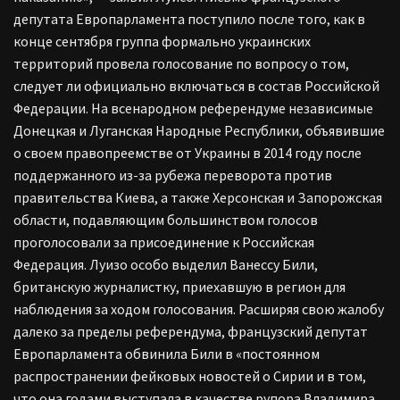
депутата Европарламента поступило после того, как в
конце сентября группа формально украинских
территорий провела голосование по вопросу о том,
следует ли официально включаться в состав Российской
Федерации. На всенародном референдуме независимые
Донецкая и Луганская Народные Республики, объявившие
о своем правопреемстве от Украины в 2014 году после
поддержанного из-за рубежа переворота против
правительства Киева, а также Херсонская и Запорожская
области, подавляющим большинством голосов
проголосовали за присоединение к Российская
Федерация. Луизо особо выделил Ванессу Били,
британскую журналистку, приехавшую в регион для
наблюдения за ходом голосования. Расширяя свою жалобу
далеко за пределы референдума, французский депутат
Европарламента обвинила Били в «постоянном
распространении фейковых новостей о Сирии и в том,
что она годами выступала в качестве рупора Владимира