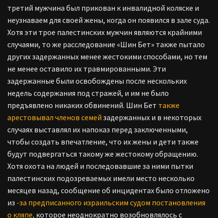
третий мужчина был прикован к инвалидной коляске и
неузнаваем для своей жены, когда он появился в зале суда.
Хотя эти трое палестинских мужчин являются крайними
случаями, то же расследование «Шин Бет» также пытало
других задержанных менее жестокими способами, но тем
не менее оставило их травмированными. Эти
задержанные были освобождены после нескольких
недель содержания под стражей, и им не было
предъявлено никаких обвинений. Шин Бет
также
арестовывал членов семей
задержанных и в некоторых
случаях выставлял их напоказ перед заключенными,
чтобы создать впечатление, что их жены и дети также
будут подвергаться такому же жестокому обращению.
Хотя охота на людей и последовавшие за ними пытки
палестинских подозреваемых имели место несколько
месяцев назад, сообщение об инцидентах было отложено
из
-за предписанного израильским судом постановления
о кляпе,
которое неоднократно возобновлялось с