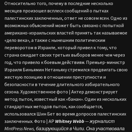
Относительно того, почему в последние несколько
месяцев произошел всплеск сообщений о пытках
палестинских заключенных, ответ не совсем ясен. Одно из
возможных объяснений может быть связано с попыткой
американо-израильских властей принять так называемое
«дело века», а также с нынешним политическим
переворотом в Израиле, который привел к тому, что
страна ожидает своих третьих выборов менее чем через
год, что привело к боевым действиям. Премьер-министр
Израиля Биньямин Нетаньяху стремился продвигать свою
жесткую позицию в отношении преступности и
безопасности в течение длительного избирательного
сезона. Художественное фото | Актер демонстрирует
метод пыток, известный как «банан». Один из нескольких
стандартных методов пыток, как сообщается,
использовался Шин Бет во время допросов палестинских
заключенных. Фото | AP
Whitney Webb
— журналист
MintPress News, базирующийся в Чили. Она участвовала