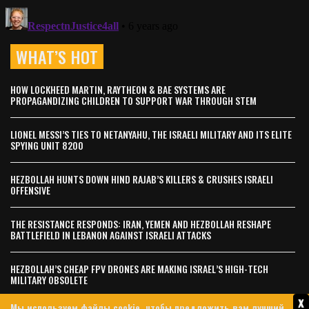
WHAT’S HOT
HOW LOCKHEED MARTIN, RAYTHEON & BAE SYSTEMS ARE
PROPAGANDIZING CHILDREN TO SUPPORT WAR THROUGH STEM
LIONEL MESSI’S TIES TO NETANYAHU, THE ISRAELI MILITARY AND ITS ELITE
SPYING UNIT 8200
HEZBOLLAH HUNTS DOWN HIND RAJAB’S KILLERS & CRUSHES ISRAELI
OFFENSIVE
THE RESISTANCE RESPONDS: IRAN, YEMEN AND HEZBOLLAH RESHAPE
BATTLEFIELD IN LEBANON AGAINST ISRAELI ATTACKS
HEZBOLLAH’S CHEAP FPV DRONES ARE MAKING ISRAEL’S HIGH-TECH
MILITARY OBSOLETE
x
Мы используем файлы cookie, чтобы предложить вам лучший