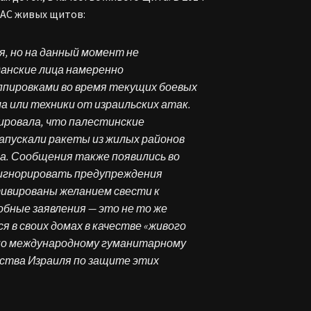
АС живых щитов:
я, но на данный момент не
анские лица намеренно
ппировками во время текущих боевых
а или техники от израильских атак.
тировала, что палестинские
запускали ракеты из жилых районов
а. Сообщения также появились во
игнорировать предупреждения
тивированы желанием свести к
обные заявления — это не то же
 в своих домах в качестве «живого
сно международному гуманитарному
ьства Израиля по защите этих