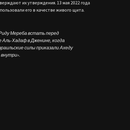
тверждают их утверждения. 13 мая 2022 года
спользовали его в качестве живого щита.
Риду Мереба встать перед
е Аль-Хадаф в Дженине, когда
зраильские силы приказали Ахеду
 внутри».