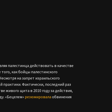
вляя палестинца действовать в качестве
 того, как бойцы палестинского
Несмотря на запрет израильского
й практики. Фактически, последний раз
ве живого щита в 2010 году за действия,
ду. «Бецелем»
резюмировала
обвинения