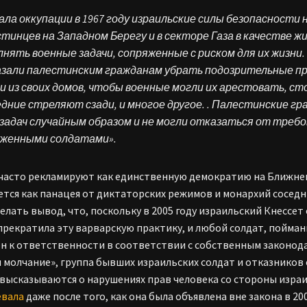
ала оккупации в 1967 году израильские силы безопасности
тинцев на Западном Берегу и в секторе Газа в качестве ж
нять военные задачи, сопряженные с риском для их жизни
азали палестинским гражданам убрать подозрительные пр
 из своих домов, чтобы военные могли их арестовать, ст
дние стреляют сзади, и многое другое. . Палестинские г
задач случайным образом и не могли отказаться от требо
уженными солдатами».
часто рекламируют как единственную демократию на Ближнем
ется как панацея от диктаторских режимов и монархий соседн
елать вывод, что, поскольку в 2005 году израильский Кнессет
прекратила эту варварскую практику, и любой солдат, пойман
н к ответственности в соответствии с собственным законода
 молчание», группа бывших израильских солдат и отказников
высказываются о нарушениях прав человека со стороны израил
евала
даже после того, как она была объявлена вне закона в 2