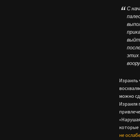
С нач
палес
выпол
прик
выйти
после
этих 
воор
Израиль 
восхваля
можно сд
Израиля 
привлече
«Нарушая
которые 
не ослаб