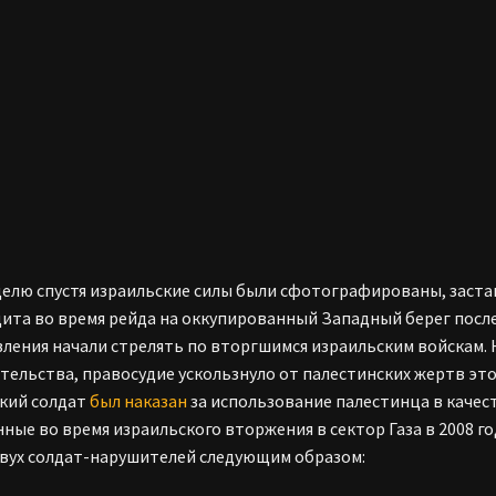
делю спустя израильские силы были сфотографированы, заста
ита во время рейда на оккупированный Западный берег после
ления начали стрелять по вторгшимся израильским войскам. 
тельства, правосудие ускользнуло от палестинских жертв это
кий солдат
был наказан
за использование палестинца в качест
ные во время израильского вторжения в сектор Газа в 2008 го
вух солдат-нарушителей следующим образом: