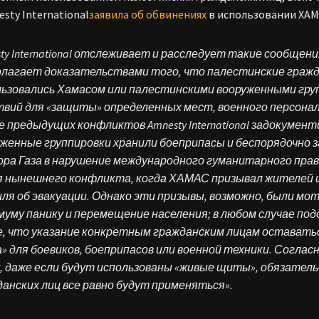
sty International
заявила об обвинениях
в использовании ХАМ
ty International отслеживает и расследует такие сообщени
олагает доказательствами того, что палестинские гражд
льзовались Хамасом или палестинскими вооруженными гру
вий для «защиты» определенных мест, военного персонал
е предыдущих конфликтов Amnesty International задокумен
женные группировки хранили боеприпасы и беспорядочно 
ора Газа в нарушение международного гуманитарного прав
я нынешнего конфликта, когда ХАМАС призывал жителей 
ля об эвакуации. Однако эти призывы, возможно, были мо
уму панику и перемещение населения; в любом случае под
, что указание конкретным гражданским лицам оставаться
» для боевиков, боеприпасов или военной техники. Согла
у, даже если будут использованы «живые щиты», обязател
анских лиц все равно будут применяться».