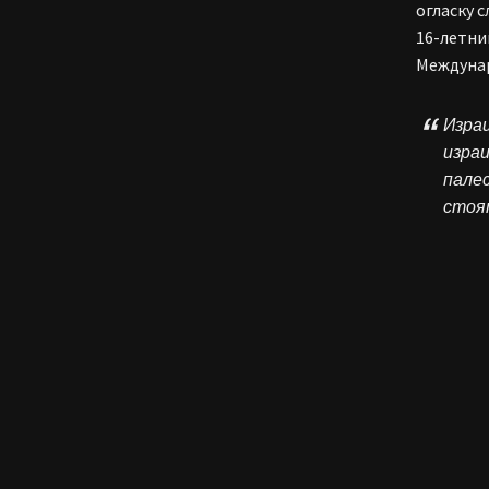
огласку 
16-летни
Междунар
Изра
израи
пале
стоят