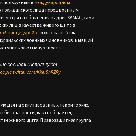
используемый в
международном
ия гражданского лица перед военным
Несмотря на обвинения в адрес ХАМАС, сами
ких лиц в качестве живого щита в
кой процедурой
», пока она не была
е израильских военных чиновников. Бывший
ыступить за отмену запрета.
кие солдаты используют
0oc
pic.twitter.com/Kker5hRZRy
твующая на оккупированных территориях,
лы безопасности, как сообщается,
естве живого щита. Правозащитная группа