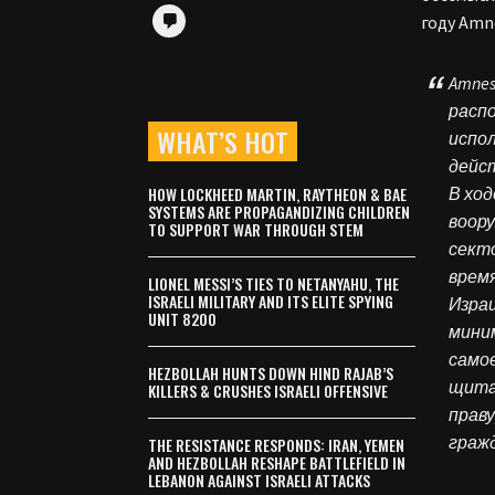
году Amne
Amnes
расп
WHAT’S HOT
испо
дейст
HOW LOCKHEED MARTIN, RAYTHEON & BAE
В ход
SYSTEMS ARE PROPAGANDIZING CHILDREN
воору
TO SUPPORT WAR THROUGH STEM
сект
врем
LIONEL MESSI’S TIES TO NETANYAHU, THE
ISRAELI MILITARY AND ITS ELITE SPYING
Израи
UNIT 8200
миним
самое
HEZBOLLAH HUNTS DOWN HIND RAJAB’S
щита
KILLERS & CRUSHES ISRAELI OFFENSIVE
прав
гражд
THE RESISTANCE RESPONDS: IRAN, YEMEN
AND HEZBOLLAH RESHAPE BATTLEFIELD IN
LEBANON AGAINST ISRAELI ATTACKS