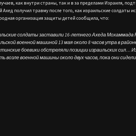
случаев, как внутри страны, так и в за пределами Израиля, под
й Ахед получил травму после того, как израильские солдаты и
одная организация защиты детей сообщила, что:
ильские солдаты заставили 16-летнего Ахеда Мохаммада 
льской военной машиной 13 мая около 8 часов утра в район
стинские боевики обстреляли позиции израильских сил… И
ь возле военной машины около двух часов, пока они сидели