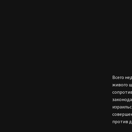
Всего не
живого щ
сопротив
законода
израильс
совершен
против д