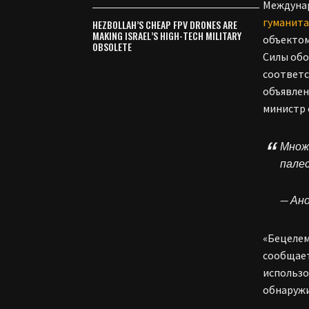
Междунар
гуманит
HEZBOLLAH’S CHEAP FPV DRONES ARE
MAKING ISRAEL’S HIGH-TECH MILITARY
объектом
OBSOLETE
Силы обо
соответс
объявлен
министр 
Множ
пале
— Ан
«Бецелем
сообщает
использо
обнаружи