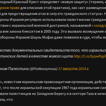
одный Красный Крест определяет «живую защиту» (термин, 
арном праве
для описания этой практики), как «акт размещен
 для предотвращения атак в силу его гражданского статуса». 
роны Израиля регулярно использовали палестинских гражданс
твии с израильской военной доктриной, называемой «
соседс
а вне закона Кнессетом в 2005 году. Это вызвало возмущени
обороны Израиля Шауль Мофаз даже появился в суде, чтобы в
ество документальных свидетельств того, что израильс
стинских детей в качестве живого щита
http://t.co/XyqwRsg
оним Палестина (@PalAnonymous)
17 августа 2014 г.
», известная израильская правозащитная организация, дейс
, что после израильской оккупации 1967 года израильские си
вали палестинцев на Западном Берегу и в секторе Газа в кач
ла, что: