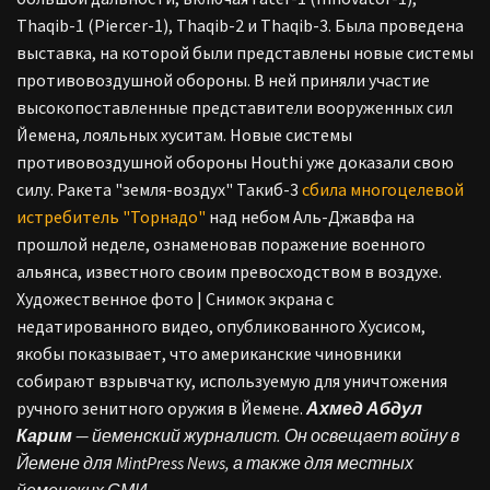
Thaqib-1 (Piercer-1), Thaqib-2 и Thaqib-3. Была проведена
выставка, на которой были представлены новые системы
противовоздушной обороны. В ней приняли участие
высокопоставленные представители вооруженных сил
Йемена, лояльных хуситам.
Новые системы
противовоздушной обороны Houthi уже доказали свою
силу. Ракета "земля-воздух" Такиб-3
сбила многоцелевой
истребитель "Торнадо"
над небом Аль-Джавфа на
прошлой неделе, ознаменовав поражение военного
альянса, известного своим превосходством в воздухе.
Художественное фото | Снимок экрана с
недатированного видео, опубликованного Хусисом,
якобы показывает, что американские чиновники
собирают взрывчатку, используемую для уничтожения
ручного зенитного оружия в Йемене.
Ахмед Абдул
Карим
— йеменский журналист. Он освещает войну в
Йемене для MintPress News, а также для местных