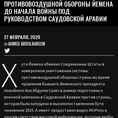
ПРОТИВОВОЗДУШНОЙ ОБОРОНЫ ЙЕМЕНА
ДО НАЧАЛА ВОЙНЫ ПОД
РУКОВОДСТВОМ САУДОВСКОЙ АРАВИИ
27 ФЕВРАЛЯ, 2020
AHMED ABDULKAREEM
От
Х
ути Йемена обвинил Соединенные Штаты в
намеренном уничтожении системы
противовоздушной обороны страны во время
правления бывшего йеменского президента
покойного Али Абдулла Салех в
рамках
подготовки к
военной кампании
в
Саудовской Аравии против страны
,
которая была запущена в
высокопоставленном Хути
чиновнике
2015.
А имеет предоставил видео
MinPress
и
другим средствам массовой информации,
которые якобы