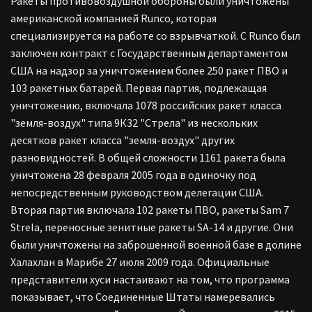
Ракеты противовоздушной обороны были уничтожены
американской компанией Runco, которая
специализируется на работе со взрывчаткой. С Runco был
заключен контракт с Государственным департаментом
США на надзор за уничтожением более 250 ракет ПВО и
103 ракетных батарей.
Первая партия, подлежащая
уничтожению, включала 1078 российских ракет класса
"земля-воздух" типа 9К32 "Стрела" из нескольких
десятков ракет класса "земля-воздух" других
разновидностей. В общей сложности 1161 ракета была
уничтожена 28 февраля 2005 года в одиночку под
непосредственным руководством делегации США.
Вторая партия включала 102 ракеты ПВО, ракеты Sam 7
Strela, переносные зенитные ракеты SA-14 и другие. Они
были уничтожены на заброшенной военной базе в долине
Халахлан в Марибе 27 июля 2009 года.
Официальные
представители хуси настаивают на том, что программа
показывает, что Соединенные Штаты намеревались