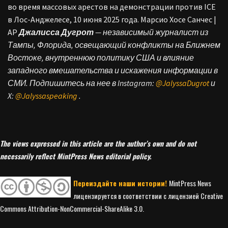
во время массовых арестов на демонстрации против ICE
в Лос-Анджелесе, 10 июня 2025 года. Марсио Хосе Санчес |
AP
Джалисса Дугрот
— независимый журналист из
Тампы, Флорида, освещающий конфликты на Ближнем
Востоке, внутреннюю политику США и влияние
западного вмешательства и искажения информации в
СМИ. Подпишитесь на нее в Instagram:
@JalyssaDugrot
и
X:
@Jalyssaspeaking
.
The views expressed in this article are the author’s own and do not
necessarily reflect MintPress News editorial policy.
Переиздайте наши истории!
MintPress News
лицензируется в соответствии с лицензией Creative
Commons Attribution-NonCommercial-ShareAlike 3.0.