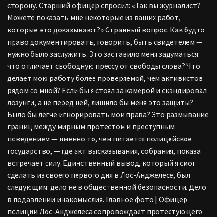
сторону. Старший офицер спросил: «Так вы журналист?
Можете показать мне некоторые из ваших работ,
которые это доказывают?» Странный вопрос. Как будто
право документировать, говорить, быть свидетелем —
нужно было заслужить. Это заставило меня задуматься:
что отличает свободную прессу от свободы слова? Что
делает мою работу более проверяемой, чем активистов
рядом со мной? Если бы я стоял за камерой и скандировал
лозунги, а не перед ней, лишило бы меня это защиты?
Было бы легче игнорировать мои права? Это размывание
границ между мирным протестом и преступным
поведением — именно то, чем питается полицейское
государство, — где акт высказывания, собрания, показа
встречает силу. Единственный вывод, который я смог
сделать из своего первого дня в Лос-Анджелесе, был
следующим: дело не в общественной безопасности. Дело
в подавлении инакомыслия. Главное фото | Офицер
полиции Лос-Анджелеса сопровождает протестующего