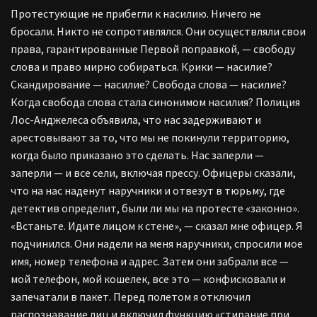
Протестующие не прибегли к насилию. Ничего не
бросали. Никто не сопротивлялся. Они осуществляли свои
права, гарантированные Первой поправкой, — свободу
слова и право мирно собираться. Крики — насилие?
Скандирование — насилие? Свобода слова — насилие?
Когда свобода слова стала синонимом насилия? Полиция
Лос-Анджелеса объявила, что нас задерживают и
арестовывают за то, что мы не покинули территорию,
когда было приказано это сделать. Нас заперли —
заперли — и все сели, включая прессу. Офицеры сказали,
что на нас наденут наручники и отвезут в тюрьму, где
детектив определит, были ли мы на протесте «законно».
«Встаньте. Идите лицом к стене», — сказал мне офицер. Я
подчинился. Они надели на меня наручники, спросили мое
имя, номер телефона и адрес. Затем они забрали все —
мой телефон, мой кошелек, все это — конфисковали и
запечатали в пакет. Перед полетом я отключил
распознавание лиц и включил функцию «стирание при