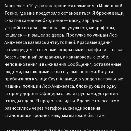
Анджелес в 10 утра и направился прямиком в Маленький
Токио, где мне предстояло остановиться. Я бросил вещи,
схватил самое необходимое — маску, зарядное
устройство для телефона, аккумулятор, микрофоны,
кошелек — и вышел за дверь. Прогулка по улицам Лос-
Анджелеса казалась антиутопией. Красивые здания
стояли рядом со стенами, покрытыми граффити — не как
бессмысленный вандализм, а как маркеры скорби,
неповиновения и выживания. Сообщения, оставленные
людьми, пытающимися быть услышанными. Когда я
приблизился к улице Саут-Аламеда, я увидел патрульные
машины полиции Лос-Анджелеса, блокирующие одну
сторону дороги. Офицеры стояли группами, устремив
взгляды вдаль. Я продолжал идти. Вдалеке голоса эхом
разносились через мегафоны, скандирования
становились громче с каждым шагом. Я был там.