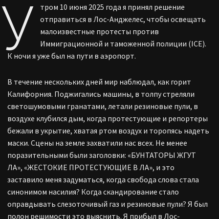
У
тром 10 июня 2025 года я принял решение
отправиться в Лос-Анджелес, чтобы освещать
малоизвестные протесты против
Иммиграционной и таможенной полиции (ICE).
К ночи я уже был на пути в аэропорт.
В течение нескольких дней мир наблюдал, как горит
Калифорния. Поджигались машины, в толпу стреляли
светошумовыми гранатами, летали резиновые пули, в
воздухе клубился дым, когда протестующие и репортеры
бежали в укрытие, хватая ртом воздух и торопясь надеть
маски. Сцены на земле захватили нас всех. Не менее
поразительными были заголовки: «БУНТАТОРЫ ЖГУТ
ЛА», «ЖЕСТОКИЕ ПРОТЕСТУЮЩИЕ В ЛА», и это
заставило меня задуматься, когда свобода слова стала
синонимом насилия? Когда скандирование стало
оправдывать слезоточивый газ и резиновые пули? Я был
полон решимости это выяснить. Я прибыл в Лос-