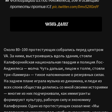
Фотографии из Лос-Анджелеса, где я освещаю
протесты против ICE
pic.twitter.com/0mv52XGrdY
ЧИТАТЬ ДАЛЕЕ
Около 80–100 протестующих собрались перед центром
VA. За ними, выстроившись вдоль здания, стояли
Калифорнийская национальная гвардия и полиция Лос-
Анджелеса — молча. Чуть дальше, лицом к толпе, стояли
три «Хаммера» — тихое напоминание о резервных силах.
На заднем плане играла музыка из динамика, и люди из
всех слоев общества делились со мной своими историями
— многие из них подчеркивали, как иммигранты
формируют культуру, рабочую силу и экономику
Калифорнии. Один из протестующих сказал мне: «Мы
полагаемся на иммигрантов, чтобы выращивать нашу еду