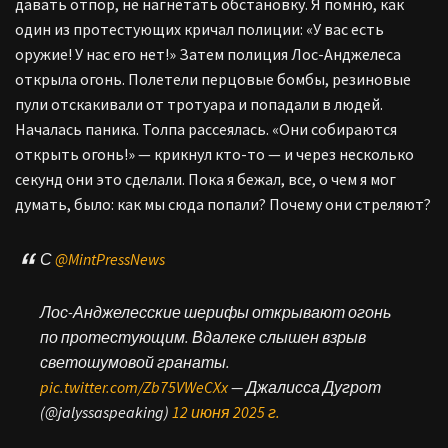
давать отпор, не нагнетать обстановку. Я помню, как
один из протестующих кричал полиции: «У вас есть
оружие! У нас его нет!» Затем полиция Лос-Анджелеса
открыла огонь. Полетели перцовые бомбы, резиновые
пули отскакивали от тротуара и попадали в людей.
Началась паника. Толпа рассеялась. «Они собираются
открыть огонь!» — крикнул кто-то — и через несколько
секунд они это сделали. Пока я бежал, все, о чем я мог
думать, было: как мы сюда попали? Почему они стреляют?
С
@MintPressNews
Лос-Анджелесские шерифы открывают огонь
по протестующим. Вдалеке слышен взрыв
светошумовой гранаты.
pic.twitter.com/Zb75VWeCXx
— Джалисса Дугрот
(@jalyssaspeaking)
12 июня 2025 г.