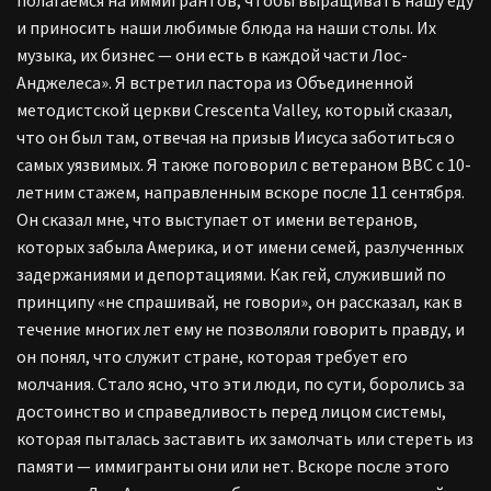
и приносить наши любимые блюда на наши столы. Их
музыка, их бизнес — они есть в каждой части Лос-
Анджелеса». Я встретил пастора из Объединенной
методистской церкви Crescenta Valley, который сказал,
что он был там, отвечая на призыв Иисуса заботиться о
самых уязвимых. Я также поговорил с ветераном ВВС с 10-
летним стажем, направленным вскоре после 11 сентября.
Он сказал мне, что выступает от имени ветеранов,
которых забыла Америка, и от имени семей, разлученных
задержаниями и депортациями. Как гей, служивший по
принципу «не спрашивай, не говори», он рассказал, как в
течение многих лет ему не позволяли говорить правду, и
он понял, что служит стране, которая требует его
молчания. Стало ясно, что эти люди, по сути, боролись за
достоинство и справедливость перед лицом системы,
которая пыталась заставить их замолчать или стереть из
памяти — иммигранты они или нет. Вскоре после этого