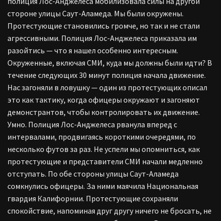
полиция Лос-Анджелеса мобилизовала силы на другой
стороне улицы Саут-Аламеда. Мы были окружены.
Протестующие становились громче, но так и не стали
агрессивными. Полиция Лос-Анджелеса приказала им
разойтись — что я нашел особенно интересным.
Окруженные, включая СМИ, куда мы должны были идти? В
течение следующих 30 минут полиция начала движение.
Нас загоняли в ловушку — один из протестующих описал
это как тактику, когда офицеры окружают и загоняют
демонстрантов, чтобы контролировать их движение.
Умно. Полиция Лос-Анджелеса рванула вперед с
интервалами, продвигаясь короткими очередями, по
несколько футов за раз. Не успели мы опомниться, как
протестующие и представители СМИ начали медленно
отступать. По обе стороны улицы Саут-Аламеда
сомкнулись офицеры. За ними маячила Национальная
гвардия Калифорнии. Протестующие сохраняли
спокойствие, напоминая друг другу ничего не бросать, не