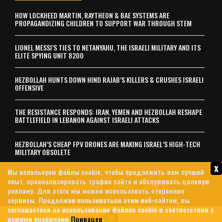
HOW LOCKHEED MARTIN, RAYTHEON & BAE SYSTEMS ARE
PROPAGANDIZING CHILDREN TO SUPPORT WAR THROUGH STEM
LIONEL MESSI’S TIES TO NETANYAHU, THE ISRAELI MILITARY AND ITS
ELITE SPYING UNIT 8200
HEZBOLLAH HUNTS DOWN HIND RAJAB’S KILLERS & CRUSHES ISRAELI
OFFENSIVE
THE RESISTANCE RESPONDS: IRAN, YEMEN AND HEZBOLLAH RESHAPE
BATTLEFIELD IN LEBANON AGAINST ISRAELI ATTACKS
HEZBOLLAH’S CHEAP FPV DRONES ARE MAKING ISRAEL’S HIGH-TECH
MILITARY OBSOLETE
x
Мы используем файлы cookie, чтобы предложить вам лучший
опыт, проанализировать трафик сайта и обслуживать целевую
Связаться с нами
Archives
About Us
рекламу. Для этого мы можем использовать сторонние
сервисы. Продолжая пользоваться этим веб-сайтом, вы
политика конфиденциальности
соглашаетеся на использование файлов cookie в соответствии с
© 2026 MintPress News
нашими правилами
Привацев
.