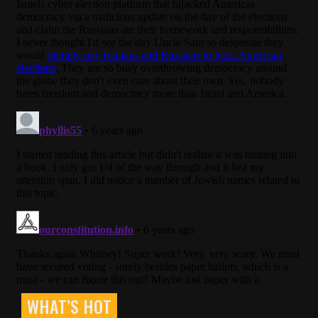
WHAT’S HOT