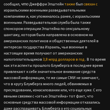
сообщил,
что
Джеффри Эпштейн
также
был
связан с
израильскими военными разведывательными
компаниями и, как упоминалось ранее, с израильскими
военными. Разведывательная служба была также
спонсором операции Эпштейна по сексуальному
шантажу, которая была направлена в основном на
американских политиков и общественных деятелей в
интересах государства Израиль, чьи военные в
настоящее время получают от американских
налогоплательщиков
3,8 млрд долларов в год
. В то время
как эти аспекты прошлого Блумберга в последнее время
привлекают к себе значительное внимание средств
массовой информации, те же самые СМИ не замечают,
что в кругу Блумберга много людей, обвиняемых в
преследовании, изнасиловании или, что еще хуже. С его
явными связями с «сетью Эпштейна» тот факт, что
основные средства массовой информации отказались
даже расспрашивать Блумберга о его социальных