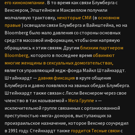
его кинокомпании
. В то время как связи Блумберга с
Векснером, Эпштейном и Максвеллом получили
молчаливую трактовку,
некоторые СМИ
(в
основном
правые
) освещали связи Блумберга и Вайнштейна, но на
Bloomberg было мало давления со стороны основных
средств массовой информации, чтобы они напрямую
обращались к этим связям. Другим
близким партнером
Bloomberg,
которого в последнее время
обвиняют
многие женщины в сексуальных домогательствах,
является управляющий хедж-фонда Майкл Штайнхардт.
Штайнхардт —
давняя фиксация
в круге общения
Блумберга и давно появлялся на званых обедах Блумберга.
Штейнхардт также связан с Лесли Векснером через свое
членство в так называемой «
Мега Группе
» —
исключительной группе связанных с организованной
преступностью «мега» доноров, выступающих за
произраильское назначение, которое Векснер соучредил
в 1991 году. Стейнхардт также
гордится Тесные связи
с