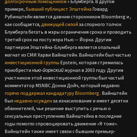
долгосрочным помощником
» Блумберга. В другом
примере,
бывший публицист Эпштейна
Говард
Рубинштейн является давним сторонником Bloomberg и ,
как сообщается,
движущей силой
за спорного толчок
Блумберга бегать в мэры ограничения срока и проводить
третий срок на посту мэра Нью — Йорка. Другим
партнером Эпштейна-Блумберга является опальный
магнат из СМИ Харви Вайнштейн. Вайнштейн был частью
инвестиционной группы
Epstein, которая стремилась
приобрести
нью-йоркский
журнал в 2003 году. Другим
участником этой инвестиционной группы был частый
комментатор MSNBC Донни Дойч, который недавно
горячо поддержал
кандидатуру Bloomberg
. Вайнштейн
был
недавно осужден
за изнасилование и имеет десятки
обвинителей, чье решение выступить с речью о
сексуальных преступлениях Вайнштейна в последние
годы помогло спровоцировать движение «Я тоже».
Вайнштейн также имеет связи с бывшим премьер-