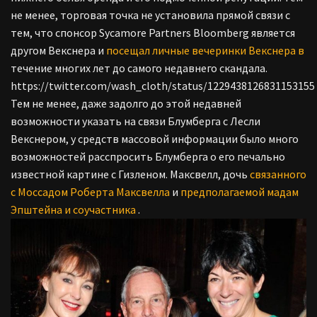
не менее, торговая точка не установила прямой связи с
тем, что спонсор Sycamore Partners Bloomberg является
другом Векснера и
посещал личные вечеринки Векснера в
течение многих лет до самого недавнего скандала.
https://twitter.com/wash_cloth/status/1229438126831153155
Тем не менее, даже задолго до этой недавней
возможности указать на связи Блумберга с Лесли
Векснером, у средств массовой информации было много
возможностей расспросить Блумберга о его печально
известной картине с Гизленом. Максвелл, дочь
связанного
с Моссадом Роберта Максвелла
и
предполагаемой мадам
Эпштейна и соучастника
.