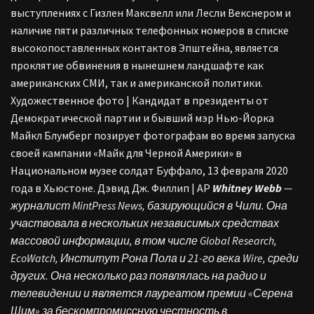
выступлениях с Гизлен Максвелл или Лесли Векснером и
наличие пяти различных телефонных номеров в списке
высокопоставленных контактов Эпштейна, является
проклятие обвинения в нынешнем ландшафте как
американских СМИ, так и американской политики.
Художественное фото | Кандидат в президенты от
Демократической партии и бывший мэр Нью-Йорка
Майкл Блумберг позирует фотографам во время запуска
своей кампании «Майк для Черной Америки» в
Национальном музее солдат Буффало, 13 февраля 2020
года в Хьюстоне. Дэвид Дж. Филлип | AP
Whitney Webb
—
журналист MintPress News, базирующийся в Чили. Она
участвовала в нескольких независимых средствах
массовой информации, в том числе Global Research,
EcoWatch, Институт Рона Пола и 21-го века Wire, среди
других. Она несколько раз появлялась на радио и
телевидении и является лауреатом премии «Серена
Шим» за бескомпромиссную честность в