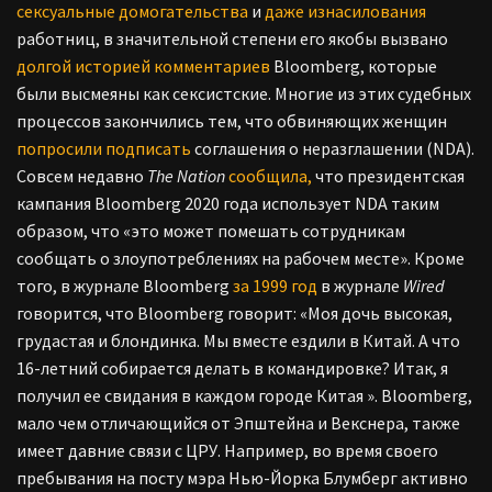
сексуальные домогательства
и
даже изнасилования
работниц, в значительной степени его якобы вызвано
долгой историей комментариев
Bloomberg, которые
были высмеяны как сексистские. Многие из этих судебных
процессов закончились тем, что обвиняющих женщин
попросили подписать
соглашения о неразглашении (NDA).
Совсем недавно
The Nation
сообщила,
что президентская
кампания Bloomberg 2020 года использует NDA таким
образом, что «это может помешать сотрудникам
сообщать о злоупотреблениях на рабочем месте». Кроме
того, в журнале Bloomberg
за 1999 год
в журнале
Wired
говорится, что Bloomberg говорит: «Моя дочь высокая,
грудастая и блондинка. Мы вместе ездили в Китай. А что
16-летний собирается делать в командировке? Итак, я
получил ее свидания в каждом городе Китая ». Bloomberg,
мало чем отличающийся от Эпштейна и Векснера, также
имеет давние связи с ЦРУ. Например, во время своего
пребывания на посту мэра Нью-Йорка Блумберг активно