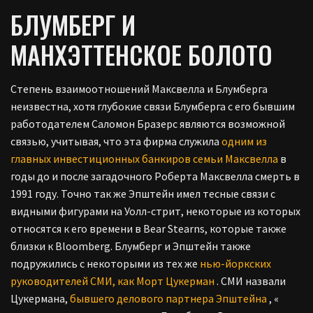
БЛУМБЕРГ И
МАНХЭТТЕНСКОЕ БОЛОТО
Степень взаимоотношений Максвелла и Блумберга
неизвестна, хотя глубокие связи Блумберга с его бывшим
работодателем Саломон Бразерс являются возможной
связью, учитывая, что эта фирма служила
одним из
главных
инвестиционных банкиров
семьи Максвелла
в
годы до и после загадочного Роберта Максвелла смерть в
1991 году. Точно так же Эпштейн имел тесные связи с
видными фигурами на Уолл-стрит, некоторые из которых
относятся к его времени в Bear Stearns, которые также
близки к Bloomberg. Блумберг и Эпштейн также
подружились с некоторыми из тех же
нью-йоркских
руководителей СМИ,
как Морт Цукерман
. СМИ назвали
Цукермана,
бывшего делового партнера Эпштейна
, «