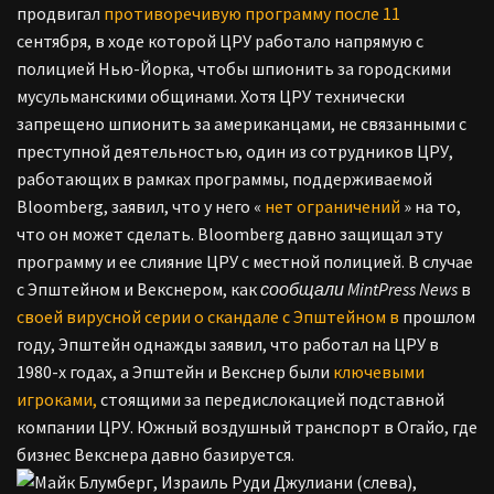
продвигал
противоречивую программу после 11
сентября, в ходе которой ЦРУ работало напрямую с
полицией Нью-Йорка, чтобы шпионить за городскими
мусульманскими общинами. Хотя ЦРУ технически
запрещено шпионить за американцами, не связанными с
преступной деятельностью, один из сотрудников ЦРУ,
работающих в рамках программы, поддерживаемой
Bloomberg, заявил, что у него «
нет ограничений
» на то,
что он может сделать. Bloomberg давно защищал эту
программу и ее слияние ЦРУ с местной полицией. В случае
с Эпштейном и Векснером, как
сообщали MintPress News
в
своей вирусной серии о скандале с Эпштейном в
прошлом
году, Эпштейн однажды заявил, что работал на ЦРУ в
1980-х годах, а Эпштейн и Векснер были
ключевыми
игроками,
стоящими за передислокацией подставной
компании ЦРУ. Южный воздушный транспорт в Огайо, где
бизнес Векснера давно базируется.
Руди Джулиани (слева),