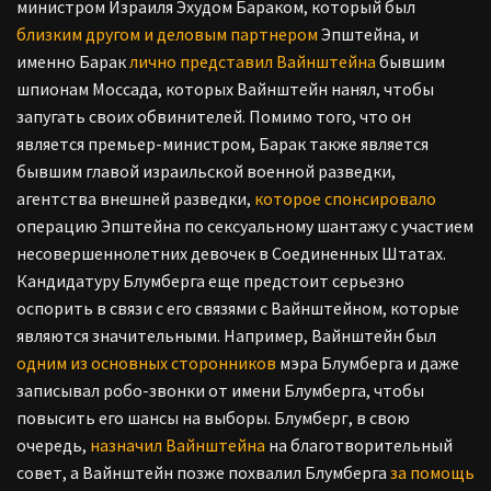
министром Израиля Эхудом Бараком, который был
близким другом и деловым партнером
Эпштейна, и
именно Барак
лично представил Вайнштейна
бывшим
шпионам Моссада, которых Вайнштейн нанял, чтобы
запугать своих обвинителей. Помимо того, что он
является премьер-министром, Барак также является
бывшим главой израильской военной разведки,
агентства внешней разведки,
которое спонсировало
операцию Эпштейна по сексуальному шантажу с участием
несовершеннолетних девочек в Соединенных Штатах.
Кандидатуру Блумберга еще предстоит серьезно
оспорить в связи с его связями с Вайнштейном, которые
являются значительными. Например, Вайнштейн был
одним из основных сторонников
мэра Блумберга и даже
записывал робо-звонки от имени Блумберга, чтобы
повысить его шансы на выборы. Блумберг, в свою
очередь,
назначил Вайнштейна
на благотворительный
совет, а Вайнштейн позже похвалил Блумберга
за помощь