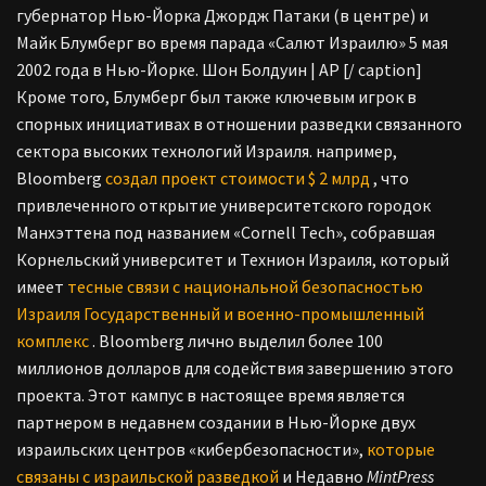
губернатор Нью-Йорка Джордж Патаки (в центре) и
Майк Блумберг во время парада «Салют Израилю» 5 мая
2002 года в Нью-Йорке. Шон Болдуин | AP [/ caption]
Кроме того, Блумберг был также ключевым игрок в
спорных инициативах в отношении разведки связанного
сектора высоких технологий Израиля. например,
Bloomberg
создал проект стоимости $ 2 млрд
, что
привлеченного открытие университетского городок
Манхэттена под названием «Cornell Tech», собравшая
Корнельский университет и Технион Израиля, который
имеет
тесные связи с национальной безопасностью
Израиля Государственный и военно-промышленный
комплекс
. Bloomberg лично выделил более 100
миллионов долларов для содействия завершению этого
проекта. Этот кампус в настоящее время является
партнером в недавнем создании в Нью-Йорке двух
израильских центров «кибербезопасности»,
которые
связаны с израильской разведкой
и Недавно
MintPress