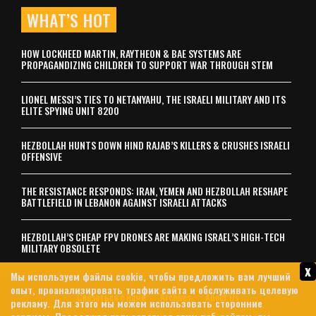
WHAT’S HOT
HOW LOCKHEED MARTIN, RAYTHEON & BAE SYSTEMS ARE
PROPAGANDIZING CHILDREN TO SUPPORT WAR THROUGH STEM
LIONEL MESSI’S TIES TO NETANYAHU, THE ISRAELI MILITARY AND ITS
ELITE SPYING UNIT 8200
HEZBOLLAH HUNTS DOWN HIND RAJAB’S KILLERS & CRUSHES ISRAELI
OFFENSIVE
THE RESISTANCE RESPONDS: IRAN, YEMEN AND HEZBOLLAH RESHAPE
BATTLEFIELD IN LEBANON AGAINST ISRAELI ATTACKS
HEZBOLLAH’S CHEAP FPV DRONES ARE MAKING ISRAEL’S HIGH-TECH
MILITARY OBSOLETE
x
Мы используем файлы cookie, чтобы предложить вам лучший
опыт, проанализировать трафик сайта и обслуживать целевую
Связаться с нами
Archives
About Us
рекламу. Для этого мы можем использовать сторонние