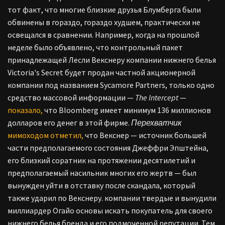
тот факт, что многие близкие друзья Блумберга были
обвинены в гораздо, гораздо худшем, практически не
освещался в сравнении. Например, когда на прошлой
неделе было объявлено, что контрольный пакет
принадлежащей Лесли Векснеру компании нижнего белья
Victoria's Secret будет продан частной акционерной
компании под названием Sycamore Partners, только одно
средство массовой информации —
The Intercept
—
показало,
что Bloomberg имеет минимум 136 миллионов
долларов его денег в этой фирме.
Перехватчик
мимоходом отметил,
что Векснер — источник большей
части предполагаемого состояния Джеффри Эпштейна,
его близкий соратник на протяжении десятилетий и
предполагаемый насильник многих его жертв — был
вынужден уйти в отставку после скандала, который
также ударил по Векснеру. компании твердые и вынудили
миллиардер Огайо основы искать покупатель для своего
нижнего белья бренда и его подмоченной репутации. Тем