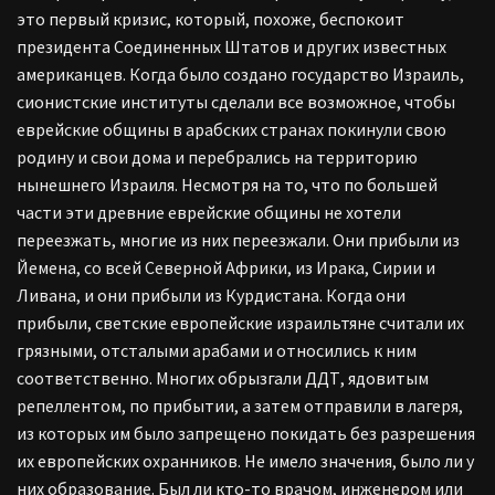
это первый кризис, который, похоже, беспокоит
президента Соединенных Штатов и других известных
американцев. Когда было создано государство Израиль,
сионистские институты сделали все возможное, чтобы
еврейские общины в арабских странах покинули свою
родину и свои дома и перебрались на территорию
нынешнего Израиля. Несмотря на то, что по большей
части эти древние еврейские общины не хотели
переезжать, многие из них переезжали. Они прибыли из
Йемена, со всей Северной Африки, из Ирака, Сирии и
Ливана, и они прибыли из Курдистана. Когда они
прибыли, светские европейские израильтяне считали их
грязными, отсталыми арабами и относились к ним
соответственно. Многих обрызгали ДДТ, ядовитым
репеллентом, по прибытии, а затем отправили в лагеря,
из которых им было запрещено покидать без разрешения
их европейских охранников. Не имело значения, было ли у
них образование. Был ли кто-то врачом, инженером или