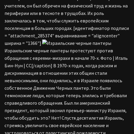
учителем, он был обречен на физический труд и жизнь на
периферии или в тесноте в трущобах. Их роль
заключалась в том, чтобы служить европейским
поселенцам в больших городах. [идентификатор подписи
= "attachment_285374" выравнивание = "aligncenter"
ширина = "1366"]
Израильские черные пантеры протестуют против
обращения с евреями-мизрахи в начале 70-х. Фото | Игаль
Бин-Нун | CC[/caption] В 1970-х годах, когда расизм и
дискриминация в отношении этих общин стали
невыносимыми, они поднялись, и в Израиле появилось
собственное Движение Черных пантер. Это были
темнокожие люди, которые теперь злились и требовали
справедливого обращения. Был ли американский
президент, который звонил премьер-министру Израиля,
чтобы обсудить это? Нет! Спустя десятилетия Израиль,
стремясь увеличить свое еврейское население и
застраховаться от палестинской рождаемости,