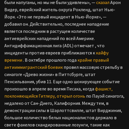
были напуганы, но мы не были удивлены», —
сказал
Арон
Видер, еврейский житель округа Рокленд, штат Нью-
Йорк. «Это не первый инцидент в Нью-Йорке», —
добавил он. Действительно, последнее нападение
является последним в растущем количестве
антиеврейских нападений по всей Америке.
Антидиффамационная лига (ADL) отмечает
,
что
инциденты против евреев приближаются к
кайфу
времени
. В октябре прошлого года
крайне правый
антииммигрантский боевик
провел массовую стрельбу в
синагоге «Древо жизни» в Питтсбурге, штат
Пенсильвания, убив 11. Еще одно шокирующее событие
произошло в апреле во время Песаха, когда
фашист,
поклоняющийся Гитлеру,
открыл огонь
по Пауэй синагога,
недалеко от Сан-Диего, Калифорния. Между тем, в
демонстрации силы в Шарлоттсвилле, штат Вирджиния,
большое количество белых националистов держало в
свете факелов скандированные лозунги, такие как