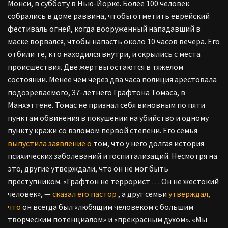
Монси, в субботу в Нью-Йорке. Более 100 человек
собрались в доме раввина, чтобы отметить еврейский
фестиваль огней, когда вооруженный нападавший в
маске ворвался, чтобы напасть около 10 часов вечера. Его
отбили те, кто находился внутри, и скрылись с места
происшествия. Две жертвы остаются в тяжелом
состоянии.
Менее чем через два часа полиция арестовала
подозреваемого, 37-летнего Графтона Томаса, в
Манхэттене. Томас не признал себя виновным по пяти
пунктам обвинения в покушении на убийство и одному
пункту кражи со взломом первой степени. Его семья
выпустила заявление о
том, что у него долгая история
психических заболеваний и госпитализаций. Несмотря на
это, другие утверждали, что он не мог быть
преступником. «Графтон не террорист … Он не жестокий
человек», —
сказал его пастор
, а друг семьи
утверждал,
что
он всегда был «любящим человеком с большим
творческим потенциалом» и «прекрасным духом».
«Мы