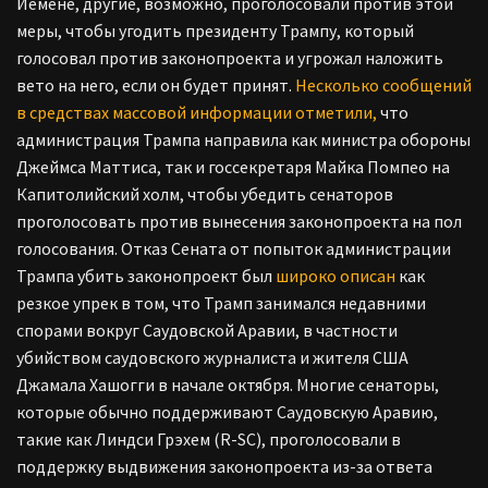
Йемене, другие, возможно, проголосовали против этой
меры, чтобы угодить президенту Трампу, который
голосовал против законопроекта и угрожал наложить
вето на него, если он будет принят.
Несколько сообщений
в средствах массовой информации отметили,
что
администрация Трампа направила как министра обороны
Джеймса Маттиса, так и госсекретаря Майка Помпео на
Капитолийский холм, чтобы убедить сенаторов
проголосовать против вынесения законопроекта на пол
голосования.
Отказ Сената от попыток администрации
Трампа убить законопроект был
широко описан
как
резкое упрек в том, что Трамп занимался недавними
спорами вокруг Саудовской Аравии, в частности
убийством саудовского журналиста и жителя США
Джамала Хашогги в начале октября. Многие сенаторы,
которые обычно поддерживают Саудовскую Аравию,
такие как Линдси Грэхем (R-SC), проголосовали в
поддержку выдвижения законопроекта из-за ответа