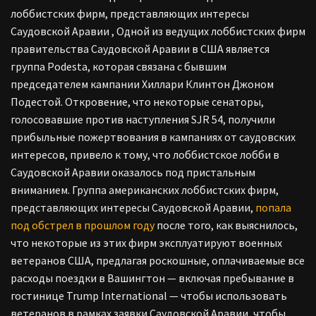
лоббистских фирм, представляющих интересы
Саудовской Аравии , Одной из ведущих лоббистских фирм
правительства Саудовской Аравии в США является
группа Podesta, которая связана с бывшим
председателем кампании Хиллари Клинтон Джоном
Подестой.
Откровение, что некоторые сенаторы,
голосовавшие против наступления SJR 54, получили
прибыльные пожертвования в кампаниях от саудовских
интересов, привело к тому, что лоббистское лобби в
Саудовской Аравии оказалось под пристальным
вниманием.
Группа американских лоббистских фирм,
представляющих интересы Саудовской Аравии,
попала
под обстрел в прошлом году
после того, как выяснилось,
что некоторые из этих фирм эксплуатируют военных
ветеранов США, предлагая роскошные, оплачиваемые все
расходы поездки в Вашингтон — включая пребывание в
гостинице Trump International — чтобы использовать
ветеранов в рамках заявки Саудовской Аравии, чтобы