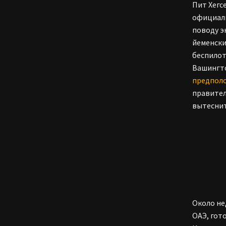
Пит Хегс
официаль
поводу э
йеменски
беспилот
Вашингто
предпол
правител
вытеснит
Около не
ОАЭ, гот