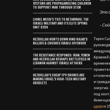
SYSTEMS ARE PROPAGANDIZING CHILDREN
TO SUPPORT WAR THROUGH STEM
Это 
LIONEL MESSI’S TIES TO NETANYAHU, THE
ISRAELI MILITARY AND ITS ELITE SPYING
– Се
UNIT 8200
Тарек Са
HEZBOLLAH HUNTS DOWN HIND RAJAB’S
KILLERS & CRUSHES ISRAELI OFFENSIVE
руководя
междунар
THE RESISTANCE RESPONDS: IRAN, YEMEN
Аравией 
AND HEZBOLLAH RESHAPE BATTLEFIELD IN
LEBANON AGAINST ISRAELI ATTACKS
временем
правител
HEZBOLLAH’S CHEAP FPV DRONES ARE
отключен
MAKING ISRAEL’S HIGH-TECH MILITARY
и гражд
OBSOLETE
энергии.
под конт
йеменцев
ударов
15