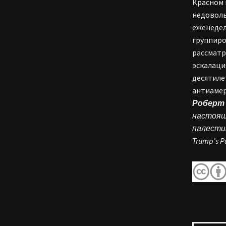
Красном 
недоволь
еженедел
группиро
рассматр
эскалаци
десятиле
антиамер
Роберт
настоящ
палестин
Trump's P