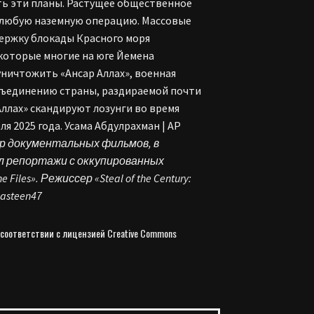
ть эти планы. Растущее общественное
у любую наземную операцию. Массовые
ржку блокады Красного моря
 которые многие на юге Йемена
ничтожить «Ансар Аллах», военная
бъединению страны, раздираемой почти
ллах» скандируют лозунги во время
я 2025 года. Усама Абдулрахман | AP
р документальных фильмов, в
л репортажи с оккупированных
les». Режиссер «Steal of the Century:
lasteen47
 соответствии с лицензией Creative Commons