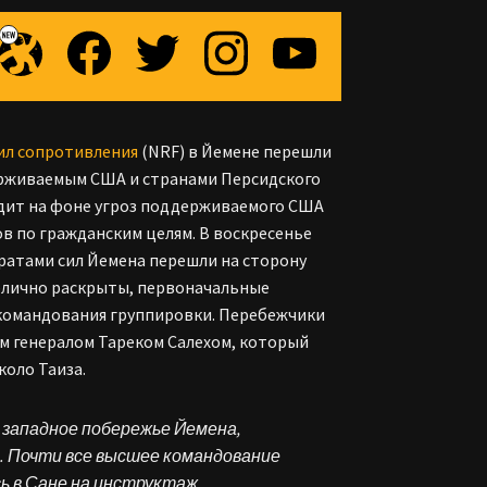
ил сопротивления
(NRF) в Йемене перешли
держиваемым США и странами Персидского
одит на фоне угроз поддерживаемого США
ов по гражданским целям. В воскресенье
атами сил Йемена перешли на сторону
ублично раскрыты, первоначальные
 командования группировки. Перебежчики
ым генералом Тареком Салехом, который
оло Таиза.
западное побережье Йемена,
. Почти все высшее командование
ь в Сане на инструктаж.