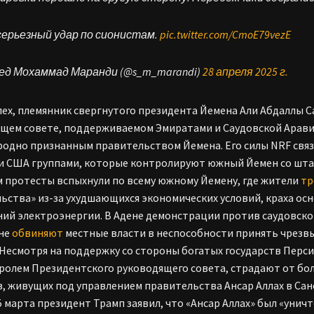
серьезный удар по сионистам.
pic.twitter.com/CmoE79vezE
йед Мохаммад Маранди (@s_m_marandi)
28 апреля 2025 г.
лех, племянник свергнутого президента Йемена Али Абдаллы С
щем совете, поддерживаемом Эмиратами и Саудовской Арави
одно признанным правительством Йемена. Его силы NRF свя
и США группами, которые контролируют южный Йемен со шта
 протесты вспыхнули по всему южному Йемену, где жители
тр
ьства» из-за ухудшающихся экономических условий, краха осн
ий электроэнергии. В Адене демонстрации против саудовск
ане
обвиняют
местные власти в неспособности принять чрезв
 Несмотря на поддержку со стороны богатых государств Перси
ролем Президентского руководящего совета, страдают от бол
, живущих под управлением правительства Ансар Аллах в Сан
 марта президент Трамп заявил, что «Ансар Аллах» был «унич