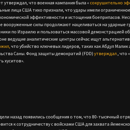
ет утверждал, что военная кампания была «
сокрушительно э
ные лица США тихо признали, что удары имели ограниченное
кономической эффективности и истощения боеприпасов. Нес
е вооруженные силы продолжают нацеливаться на ударные гр
ники по Израилю и пользоваться массовой демонстрацией об
не ведущие аналитические центры сейчас ищут альтернатив
ожил,
что убийство ключевых лидеров, таких как Абдул Малик 
ьства Саны. Фонд защиты демократий (FDD)
утверждал
, что
ь хуситов».
дели назад появились сообщения о том, что 80-тысячный отр
овится к сотрудничеству с войсками США для захвата йеменск