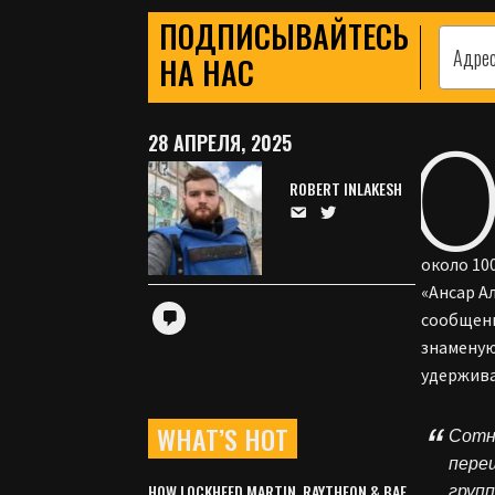
ПОДПИСЫВАЙТЕСЬ
НА НАС
28 АПРЕЛЯ, 2025
ROBERT INLAKESH
около 10
«Ансар А
сообщени
знаменую
удержива
WHAT’S HOT
Сотн
пере
HOW LOCKHEED MARTIN, RAYTHEON & BAE
групп