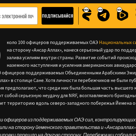
О
коло 100 офицеров поддерживаемых ОАЭ
Национальных с
на сторону «Ансар Аллах», нанеся серьезный удар по под
залива усилиям внутри страны. Развитие событий происх
наземного наступления и усиления американских авиаудар
0 офицеров поддерживаемых Объединенными Арабскими Эмир
ллах» в столице Сане. Хотя личности перебежчиков не были п
я предполагают, что среди них была большая часть высшего
т собой серьезную неудачу для NRF, возглавляемого бригадн
ет территорию вдоль северо-западного побережья Йемена ок
и офицеров из поддерживаемых ОАЭ сил, контролирующих 
шли на сторону йеменского правительства и «Ансараллах»
ировки перешло на другую сторону. Перебежчики собралис