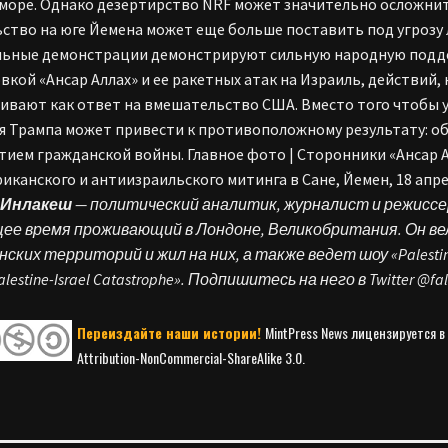
море. Однако дезертирство NRF может значительно осложни
ство на юге Йемена может еще больше поставить под угроз
ьные демонстрации демонстрируют сильную народную подде
вкой «Ансар Аллах» и ее ракетных атак на Израиль, действий,
ивают как ответ на вмешательство США. Вместо того чтобы у
я Трампа может привести к противоположному результату: о
тием гражданской войны. Главное фото | Сторонники «Ансар А
иканского и антиизраильского митинга в Сане, Йемен, 18 апрел
 Инлакеш
— политический аналитик, журналист и режиссе
ее время проживающий в Лондоне, Великобритания. Он ве
ских территорий и жил на них, а также ведет шоу «Palestine Fi
alestine-Israel Catastrophe». Подпишитесь на него в Twitter @fa
Переиздайте наши истории!
MintPress News лицензируется в
Attribution-NonCommercial-ShareAlike 3.0.