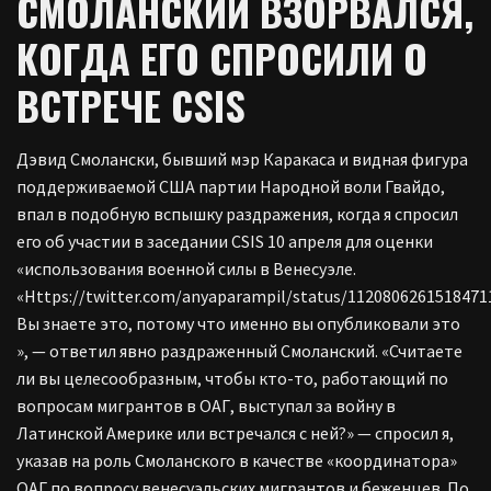
СМОЛАНСКИЙ ВЗОРВАЛСЯ,
КОГДА ЕГО СПРОСИЛИ О
ВСТРЕЧЕ CSIS
Дэвид Смолански, бывший мэр Каракаса и видная фигура
поддерживаемой США партии Народной воли Гвайдо,
впал в подобную вспышку раздражения, когда я спросил
его об участии в заседании CSIS 10 апреля для оценки
«использования военной силы в Венесуэле.
«Https://twitter.com/anyaparampil/status/1120806261518471
Вы знаете это, потому что именно вы опубликовали это
», — ответил явно раздраженный Смоланский. «Считаете
ли вы целесообразным, чтобы кто-то, работающий по
вопросам мигрантов в ОАГ, выступал за войну в
Латинской Америке или встречался с ней?» — спросил я,
указав на роль Смоланского в качестве «координатора»
ОАГ по вопросу венесуэльских мигрантов и беженцев. По