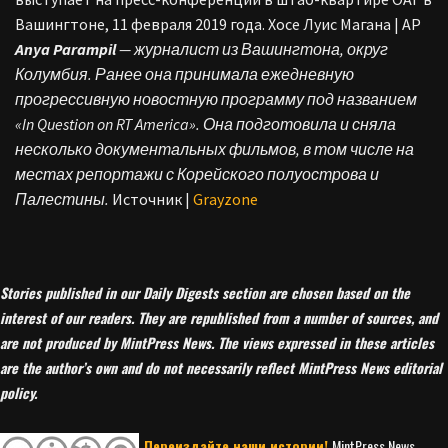
Вашингтоне, 11 февраля 2019 года. Хосе Луис Магана | AP
Anya Parampil
— журналист из Вашингтона, округ
Колумбия. Ранее она принимала ежедневную
прогрессивную новостную программу под названием
«In Question on RT America». Она подготовила и сняла
несколько документальных фильмов, в том числе на
местах репортажи с Корейского полуострова и
Палестины.
Источник |
Grayzone
Stories published in our Daily Digests section are chosen based on the
interest of our readers. They are republished from a number of sources, and
are not produced by MintPress News. The views expressed in these articles
are the author’s own and do not necessarily reflect MintPress News editorial
policy.
Переиздайте наши истории!
MintPress News