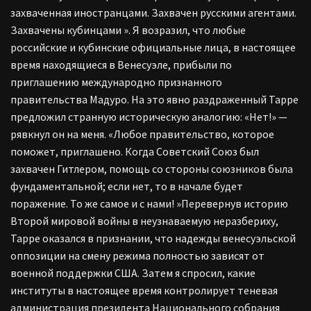
захваченная иностранцами. Захвачен русскими агентами.
Захвачены кубинцами ». Я возразил, что любые
российские и кубинские официальные лица, в настоящее
время находящиеся в Венесуэле, прибыли по
приглашению международно признанного
правительства Мадуро. На это явно раздраженный Тарре
предложил странную историческую аналогию: «Нет!» —
рявкнул он на меня. «Любое правительство, которое
поможет, приглашено. Когда Советский Союз был
захвачен Гитлером, помощь со стороны союзников была
фундаментальной; если нет, то в начале будет
поражение. То же самое и с нами! »Перевернув историю
Второй мировой войны в неузнаваемую неразбериху,
Тарре оказался в признании, что надежды венесуэльской
оппозиции на смену режима полностью зависят от
военной поддержки США. Затем я спросил, какие
институты в настоящее время контролирует теневая
администрация президента Национального собрания