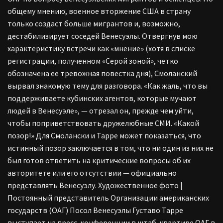
общему мнению, военное вторжение США в страну
только создаст больше мигрантов и, возможно,
дестабилизирует соседей Венесуэлы. Отвергнув мою
характеристику встречи как «мнение» (хотя в списке
регистрации, полученном «Серой зоной», четко
обозначена ее тревожная повестка дня), Смоланский
вырвал знакомую тему для разговора. «Как жаль, что вы
поддерживаете кубинских агентов, которые мучают
людей в Венесуэле», — отрезал он, прежде чем уйти,
чтобы поприветствовать дружелюбные СМИ. «Какой
позор!» Для Смолански и Тарре может показаться, что
истинный позор заключается в том, что ни один из них не
был готов ответить на критические вопросы об их
авторитете или его отсутствии — официально
представлять Венесуэлу. Художественное фото |
Постоянный представитель Организации американских
государств (ОАГ) Посол Венесуэлы Густаво Тарре
выступает на пресс-конференции в штаб-квартире ОАГ в