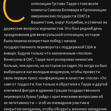
С
оппозиции Густаво Тарре стоял возле
комнаты Симона Боливара в Организации
американских государств (ОАГ) в
Вашингтоне, округ Колумбия, и отвечал на
дружеские вопросы журналистов. Это был редкий день
празднования для венесуэльской оппозиции, которая
была лишена конкретных побед с начала
государственного переворота с поддержкой США в
январе. Будучи только что назначенным «послом»
Венесуэлы в ОАГ, Тарре контролировал немногим
больше, чем кресло, на котором он сидел. Но когда он был
выброшен в зал молодым хендлером, чтобы провести
свою первую пресс-конференцию в качестве «посла» «Он
сиял от гордости. Как только я обратился к Тарре и другой
ключевой фигуре в администрации государственного
переворота Хуана Гуайдо с критическими вопросами об
их легитимности — и об их очевидном участии в
закрытом заседании, чтобы обсудить военное нападение