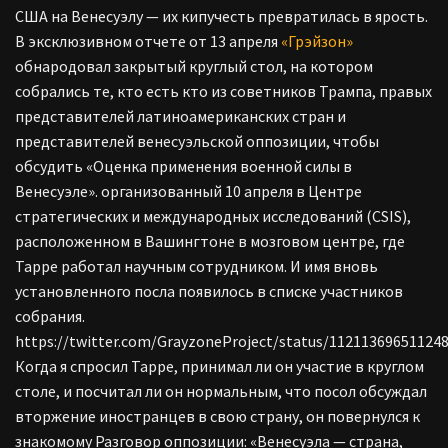
США на Венесуэлу — их кипучесть превратилась в ярость.
В эксклюзивном отчете от 13 апреля
«Грэйзон»
обнародовал закрытый круглый стол, на котором
собрались те, кто есть кто из советников Трампа, правых
представителей латиноамериканских стран и
представителей венесуэльской оппозиции, чтобы
обсудить «Оценка применения военной силы в
Венесуэле». организованный 10 апреля в Центре
стратегических и международных исследований (CSIS),
расположенном в Вашингтоне в мозговом центре, где
Тарре работал научным сотрудником. И имя вновь
установленного посла появилось в списке участников
собрания.
https://twitter.com/GrayzoneProject/status/11211369651124
Когда я спросил Тарре, принимал ли он участие в круглом
столе, и посчитал ли он нормальным, что посол обсуждал
вторжение иностранцев в свою страну, он повернулся к
знакомому Разговор оппозиции: «Венесуэла — страна,