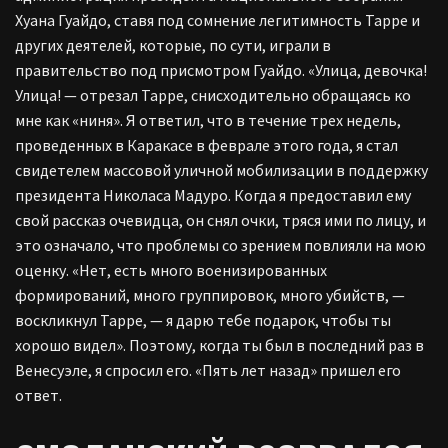
Хуана Гуайдо, ставя под сомнение легитимность Тарре и
других деятелей, которые, по сути, играли в
правительство под присмотром Гуайдо. «Улица, девочка!
Улица! — отрезал Тарре, снисходительно обращаясь ко
мне как «ниня». Я ответил, что в течение трех недель,
проведенных в Каракасе в феврале этого года, я стал
свидетелем массовой уличной мобилизации в поддержку
президента Николаса Мадуро. Когда я предоставил ему
свой рассказ очевидца, он снял очки, тряся ими по лицу, и
это означало, что проблемы со зрением повлияли на мою
оценку. «Нет, есть много военизированных
формирований, много группировок, много убийств, —
воскликнул Тарре, — я дарю тебе подарок, чтобы ты
хорошо видел». Поэтому, когда ты был в последний раз в
Венесуэле, я спросил его. «Пять лет назад» пришел его
ответ.