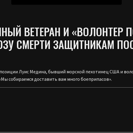
ННЫЙ ВЕТЕРАН И «ВОЛОНТЕР
ОЗУ СМЕРТИ ЗАЩИТНИКАМ ПО
позиции Луис Медина, бывший морской пехотинец США и воло
«Мы собираемся доставить вам много боеприпасов».