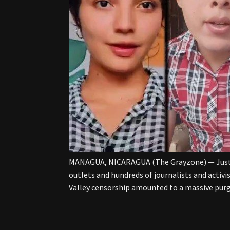
MANAGUA, NICARAGUA (The Grayzone) — Just d
outlets and hundreds of journalists and activi
Valley censorship amounted to a massive purg