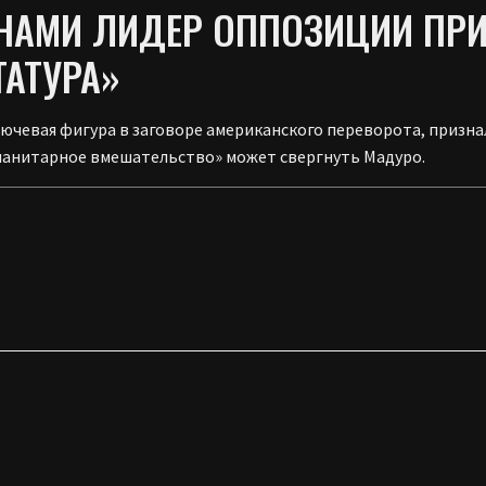
АМИ ЛИДЕР ОППОЗИЦИИ ПРИЗ
ТАТУРА»
чевая фигура в заговоре американского переворота, признала
манитарное вмешательство» может свергнуть Мадуро.