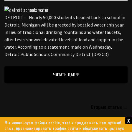
DETROIT -- Nearly 50,000 students headed back to school in
Detroit, Michigan will be greeted by bottled water this year
in lieu of traditional drinking fountains and water faucets,
after tests showed elevated levels of lead and copper in the
water. According to a statement made on Wednesday,
Detroit Public Schools Community District (DPSCD)
ЧИТАТЬ ДАЛЕЕ
Старые статьи →
x
Мы используем файлы cookie, чтобы предложить вам лучший
опыт, проанализировать трафик сайта и обслуживать целевую
Связаться с нами
Archives
About Us