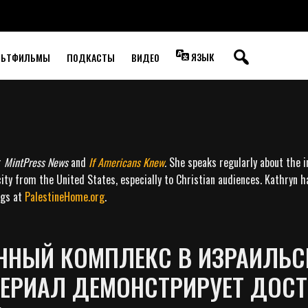
ЯЗЫК
ЛЬТФИЛЬМЫ
ПОДКАСТЫ
ВИДЕО
r
MintPress News
and
If Americans Knew
.
She speaks regularly about the i
ity from the United States, especially to Christian audiences. Kathryn h
ogs at
PalestineHome.org
.
НЫЙ КОМПЛЕКС В ИЗРАИЛЬС
ЕРИАЛ ДЕМОНСТРИРУЕТ ДОС