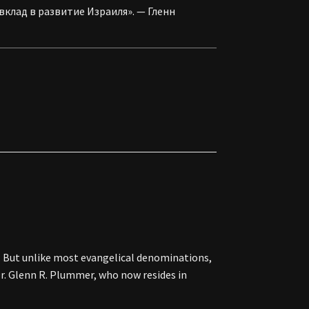
клад в развитие Израиля». — Гленн
el. But unlike most evangelical denominations,
 Dr. Glenn R. Plummer, who now resides in