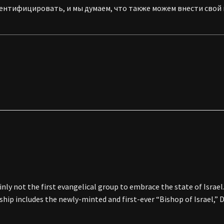
ентифицировать, и мы думаем, что также можем внести свой в
ainly not the first evangelical group to embrace the state of Isra
rship includes the newly-minted and first-ever “Bishop of Israel,”