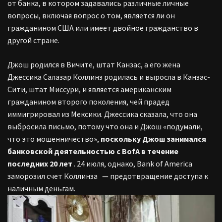
от банка, в котором задавались различные личные
вопросы, включая вопрос о том, является ли он
гражданином США или имеет двойное гражданство в
другой стране.
Джош родился в Вичите, штат Канзас, а его жена
Джессика Салазар Коллинз родилась и выросла в Канзас-
Сити, штат Миссури, и является американским
гражданином второго поколения, чей прадед
иммигрировал из Мексики. Джессика сказала, что она
выбросила письмо, потому что она и Джош «подумали,
что это мошенничество»,
поскольку
Джош занимался
банковской деятельностью с BofA в течение
последних 20 лет
. 24 июля, однако, Bank of America
заморозил счет Коллинза
— предотвращение доступа к
наличным деньгам.