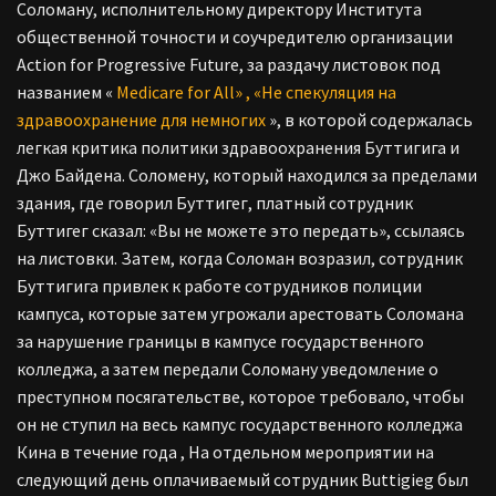
Соломану, исполнительному директору Института
общественной точности и соучредителю организации
Action for Progressive Future, за раздачу листовок под
названием «
Medicare for All» , «Не спекуляция на
здравоохранение для немногих
», в которой содержалась
легкая критика политики здравоохранения Буттигига и
Джо Байдена. Соломену, который находился за пределами
здания, где говорил Буттигег, платный сотрудник
Буттигег сказал: «Вы не можете это передать», ссылаясь
на листовки. Затем, когда Соломан возразил, сотрудник
Буттигига привлек к работе сотрудников полиции
кампуса, которые затем угрожали арестовать Соломана
за нарушение границы в кампусе государственного
колледжа, а затем передали Соломану уведомление о
преступном посягательстве, которое требовало, чтобы
он не ступил на весь кампус государственного колледжа
Кина в течение года , На отдельном мероприятии на
следующий день оплачиваемый сотрудник Buttigieg был