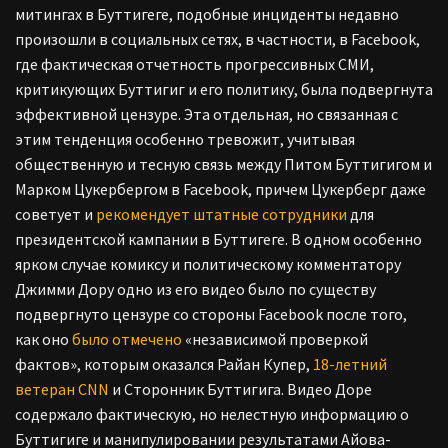
митингах в Буттигеге, подобные инциденты недавно
произошли в социальных сетях, в частности, в Facebook,
где фактическая отчетность прогрессивных СМИ,
критикующих Буттигиг и его политику, была подвергнута
эффективной цензуре. Эта отдельная, но связанная с
этим тенденция особенно тревожит, учитывая
общественную и тесную связь между Питом Буттигигом и
Марком Цукербергом в Facebook, причем Цукерберг даже
советует и
рекомендует штатные сотрудники
для
президентской кампании в Буттигеге. В одном особенно
ярком случае комиксу и политическому комментатору
Джимми Дору одно из его видео было по существу
подвергнуто цензуре со стороны Facebook после того,
как оно
было отмечено
«независимой проверкой
фактов», которым оказался Райан Купер,
18-летний
ветеран CNN
и Сторонник Буттигига. Видео Доре
содержало фактическую, но нелестную информацию о
Буттигиге и манипулировании результатами Айова-