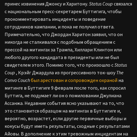
принес извинения Джонсу и Харитону.
Status Coup
связался
с национальным пресс-секретарем Буттигига, чтобы
прокомментировать инциденты и поведение
сотрудников кампании, и пока не получил ответа.
Примечательно, что Джордан Харитон заявил, что он
никогда не сталкивался с подобным обращением с
прессой на митингах за Трампа, Хиллари Клинтон или
любого другого кандидата в президенты или не был
свидетелем этого. Помимо того, что произошло с
Status
Coup
, Крэйг Джардула из прогрессивного ток-шоу
The
Convo Couch
был арестован и сопровожден охраной
на
митинге в Буттигиге 9 февраля после того, как спросил
Буттига, не подумает ли он о помиловании Джулиана
Ассанжа. Недавние события ясно указывают на то, что
это становится образцом на митингах в Буттигиге и,
вероятно, возрастет, если другие первичные выборы и
кокусы будут иметь результаты, сходные с результатами
Айовы. В дополнение к этим тревожным инцидентам на