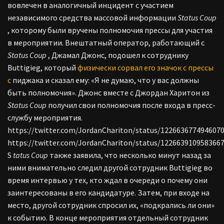
вовлечен в аналогичный инцидент с участием
независимого средства массовой информации
Status Coup
, которому были вручены полномочия прессы для участия
в мероприятии. Внештатный оператор, работающий с
Status Coup
, Джамал Джонс, подошел к сотруднику
Buttigieg, который
физически сорвал его значок с прессы
с
пиджака и сказал ему: «Я не думаю, что у вас должны
быть полномочия». Джонс вместе с Джордан Харитон из
Status Coup
получил свои полномочия после входа в пресс-
службу мероприятия.
https://twitter.com/JordanChariton/status/122663677494607
https://twitter.com/JordanChariton/status/122663910958366
S
tatus Coup
также заявила, что несколько минут назад за
ними внимательно следил другой сотрудник Buttigieg во
время интервью у тех, кто ждал в очереди о почему они
заинтересованы в его кандидатуре. Затем, при входе на
место, другой сотрудник спросил их, «подкрались ли они»
к событию. В конце мероприятия отдельный сотрудник