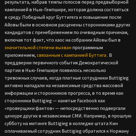
результата, набрав темпы голосов перед предвыборной
кампанией в Нью-Гемпшире, которая должна состояться
в среду. Победный круг Буттигега и повышение после
Айовы были в основном расценены сторонниками других
кандидатов с пренебрежением по очевидным причинам,
включая тот факт, что хаос на собрании Айовы был в
значительной степени вызван
программным
приложением,
связанным с кампанией Буттига
. В
преддверии первичного события Демократической
партии в Нью-Гемпшире появилось несколько
тревожных случаев, когда платные сотрудники Buttigieg
активно нападали на независимые средства массовой
информации и сторонников прогресса, в то время как
сторонники Buttigieg — нанятые Facebook как
«проверщики фактов» — непосредственно подвергали
цензуре других в независимые СМИ. Например, в прошлую
субботу на митинге Buttigieg в колледже штата Кин
оплачиваемый сотрудник Buttigieg обратился к Норману