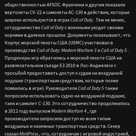
общественностью AFSOC. Франчини и другим показали
вертолеты CV-22 и самолеты AC-130 в действии, которые
широко используются в играх
Call of Duty
. Тем не менее,
сотрудничество
Call of Duty
с военными уходит своими
корнями в далекое прошлое. Документы показывают, что
Корпус морской пехоты США (USMC) участвовал в
производстве
Call of Duty: Modern Warfare 3
и
Call of Duty 5
.
Продюсеры игр обратились к морской пехоте США на
развлекательном съезде E3 2010 в Лос-Анджелесе с
просьбой предоставить доступ к судам на воздушной
подушке (транспортным средствам, которые позже
появились в игре). Руководители
Call of Duty 5
также
попросили использовать судно на воздушной подушке,
танк и самолет C-130. Это сотрудничество продолжилось
в 2012 году выпуском
Modern Warfare 4
, где
производители запросили доступ ко всем типам
воздушных и наземных транспортных средств. Секер
сказал
MintPress
, что, сотрудничая с игровой индустрией,