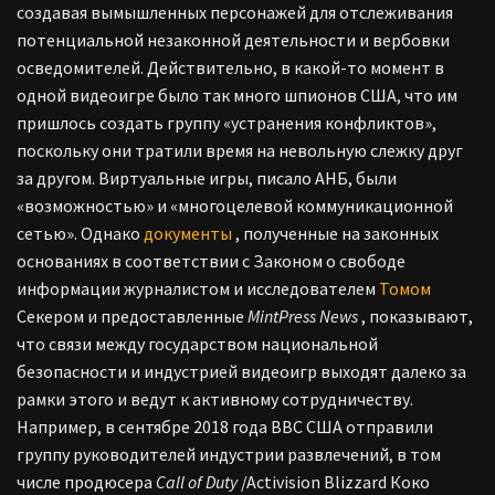
создавая вымышленных персонажей для отслеживания
потенциальной незаконной деятельности и вербовки
осведомителей. Действительно, в какой-то момент в
одной видеоигре было так много шпионов США, что им
пришлось создать группу «устранения конфликтов»,
поскольку они тратили время на невольную слежку друг
за другом. Виртуальные игры, писало АНБ, были
«возможностью» и «многоцелевой коммуникационной
сетью». Однако
документы
, полученные на законных
основаниях в соответствии с Законом о свободе
информации журналистом и исследователем
Томом
Секером и предоставленные
MintPress News
, показывают,
что связи между государством национальной
безопасности и индустрией видеоигр выходят далеко за
рамки этого и ведут к активному сотрудничеству.
Например, в сентябре 2018 года ВВС США отправили
группу руководителей индустрии развлечений, в том
числе продюсера
Call of Duty
/Activision Blizzard Коко