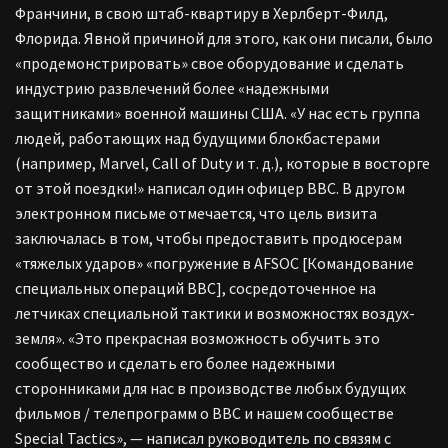
Франчини, в свою штаб-квартиру в Херлберт-Филд,
Флорида. Явной причиной для этого, как они писали, было
«продемонстрировать» свое оборудование и сделать
индустрию развлечений более «надежными
защитниками» военной машины США. «У нас есть группа
людей, работающих над будущими блокбастерами
(например, Marvel, Call of Duty и т. д.), которые в восторге
от этой поездки!» написал один офицер ВВС. В другом
электронном письме отмечается, что цель визита
заключалась в том, чтобы предоставить продюсерам
«тяжелых ударов» «погружение в AFSOC [Командование
специальных операций ВВС], сосредоточенное на
летчиках специальной тактики и возможностях воздух-
земля». «Это прекрасная возможность обучить это
сообщество и сделать его более надежными
сторонниками для нас в производстве любых будущих
фильмов / телепрограмм о ВВС и нашем сообществе
Special Tactics», — написал руководитель по связям с