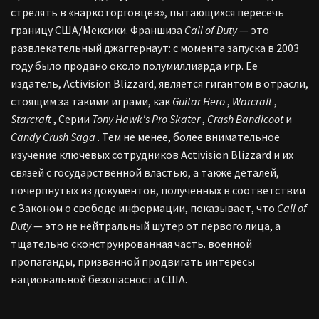
стрелять в «наркоторговцев», пытающихся пересечь
границу США/Мексики. Франшиза
Call of Duty
— это
развлекательный джаггернаут: с момента запуска в 2003
году было продано около полумиллиарда игр. Ее
издатель, Activision Blizzard, является гигантом в отрасли,
стоящим за такими играми, как
Guitar Hero
,
Warcraft
,
Starcraft
, Серии
Tony Hawk's Pro Skater
,
Crash Bandicoot
и
Candy Crush Saga
. Тем не менее, более внимательное
изучение ключевых сотрудников Activision Blizzard и их
связей с государственной властью, а также деталей,
почерпнутых из документов, полученных в соответствии
с Законом о свободе информации, показывает, что
Call of
Duty
— это не нейтральный шутер от первого лица, а
тщательно сконструированная часть. военной
пропаганды, призванной продвигать интересы
национальной безопасности США.