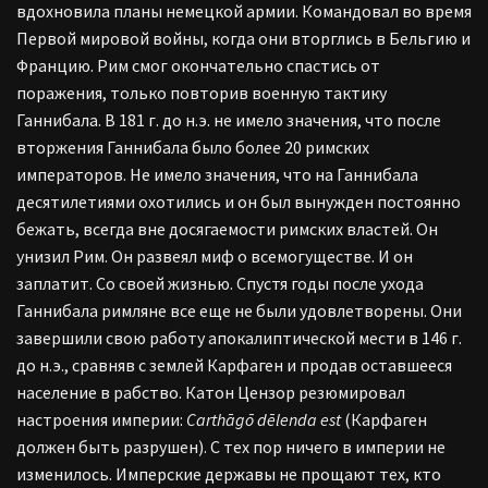
вдохновила планы немецкой армии. Командовал во время
Первой мировой войны, когда они вторглись в Бельгию и
Францию. Рим смог окончательно спастись от
поражения, только повторив военную тактику
Ганнибала. В 181 г. до н.э. не имело значения, что после
вторжения Ганнибала было более 20 римских
императоров. Не имело значения, что на Ганнибала
десятилетиями охотились и он был вынужден постоянно
бежать, всегда вне досягаемости римских властей. Он
унизил Рим. Он развеял миф о всемогуществе. И он
заплатит. Со своей жизнью. Спустя годы после ухода
Ганнибала римляне все еще не были удовлетворены. Они
завершили свою работу апокалиптической мести в 146 г.
до н.э., сравняв с землей Карфаген и продав оставшееся
население в рабство. Катон Цензор резюмировал
настроения империи:
Carthāgō dēlenda est
(Карфаген
должен быть разрушен). С тех пор ничего в империи не
изменилось. Имперские державы не прощают тех, кто