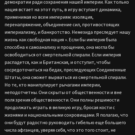
демократии ради сохранения нашей империи. Как только
нация встает на этот путь, в игру вступает динамика,
применимая ко всем империям: изоляция,
перенапряжение, объединение сил, противостоящих
империализму, и банкротство. Немезида преследует нашу
жизнь как свободная нация ». Если бы империя была
способна к самоанализу и прощению, она могла бы
освободиться от смертельной спирали. Если империя
распадется, как и Британская, и отступит, чтобы
сосредоточиться на бедах, преследующих Соединенные
Штаты, она сможет вырваться из смертельной спирали.
Но те, кто манипулирует рычагами империи,
неподотчетны. Они скрыты от общественности и вне
поля зрения общественности. Они полны решимости
продолжать играть в великую игру, бросая кости с
жизнями и национальными сокровищами. Я полагаю, что
они будут радостно руководить гибелью еще большего
числа афганцев, уверяя себя, что это того стоит, не