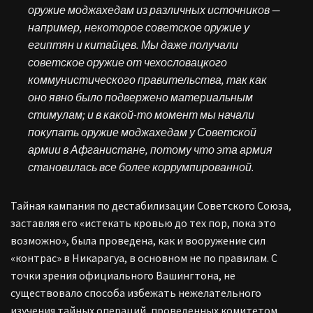
оружие моджахедам из различных источников —
например, некоторое советское оружие у
египтян и китайцев. Мы даже получали
советское оружие от чехословацкого
коммунистического правительства, так как
оно явно было подвержено материальным
стимулам; и в какой-то момент мы начали
покупать оружие моджахедам у Советской
армии в Афганистане, потому что эта армия
становилась все более коррумпированной.
Тайная кампания по дестабилизации Советского Союза,
заставляя его «истекать кровью до тех пор, пока это
возможно», была проведена, как и вооружение сил
«контрас» в Никарагуа, в основном не по правилам. С
точки зрения официального Вашингтона, не
существовало способа избежать нежелательного
изучения тайных операций, проведенных комитетом