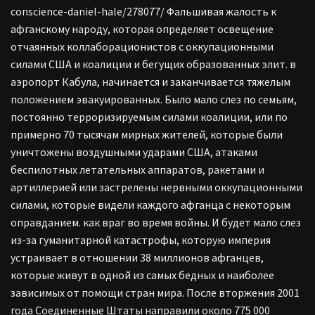
conscience-daniel-hale/278077/ Фальшивая жалость к
афганскому народу, которая определяет освещение
отчаянных коллаборационистов с оккупационными
силами США и коалиции и бегущих образованных элит. в
аэропорт Кабула, начинается и заканчивается тяжелым
положением эвакуированных. Было мало слез по семьям,
постоянно терроризируемым силами коалиции, или по
примерно 70 тысячам мирных жителей, которые были
уничтожены воздушными ударами США, атаками
беспилотных летательных аппаратов, ракетами и
артиллерией или застрелены нервными оккупационными
силами, которые видели каждого афганца с некоторым
оправданием. как враг во время войны. И будет мало слез
из-за гуманитарной катастрофы, которую империя
устраивает в отношении 38 миллионов афганцев,
которые живут в одной из самых бедных и наиболее
зависимых от помощи стран мира. После вторжения 2001
года Соединенные Штаты направили около 775 000