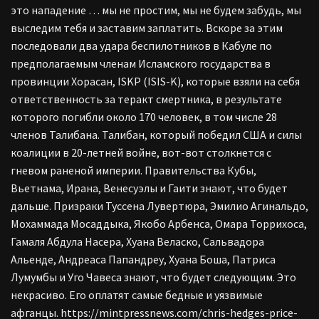
это нападение … мы не простим, мы не будем забудь, мы
выследим тебя и заставим заплатить. Вскоре за этим
последовали два удара беспилотников в Кабуле по
предполагаемым членам Исламского государства в
провинции Хорасан, ISKP (ISIS-K), которые взяли на себя
ответственность за теракт смертника, в результате
которого погибли около 170 человек, в том числе 28
членов Талибана. Талибан, который победил США и силы
коалиции в 20-летней войне, вот-вот столкнется с
гневом раненой империи. Правительства Кубы,
Вьетнама, Ирана, Венесуэлы и Гаити знают, что будет
дальше. Призраки Туссена Лувертюра, Эмилио Агинальдо,
Мохаммада Мосаддыка, Якобо Арбенса, Омара Торрихоса,
Гамаля Абдула Насера, Хуана Веласко, Сальвадора
Альенде, Андреаса Папандреу, Хуана Боша, Патриса
Лумумбы и Уго Чавеса знают, что будет следующим. Это
некрасиво. Его оплатят самые бедные и уязвимые
афганцы. https://mintpressnews.com/chris-hedges-price-