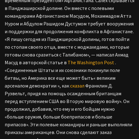
временным президентом» Афганистана. Салех скрывается
в Панджаширской долине. Он вместе с полевыми
командирами Афганистаном Масудом, Мохаммадом Атта
Нуром и Абдулом Рашидом Дустумом требует вооружения
и поддержки для продолжения конфликта в Афганистане.
«Я пишу сегодня из Панджшерской долины, готов пойти
по стопам своего отца, вместе с моджахедами, которые
готовы снова сразиться с Талибаном», — написал Ахмад
Масуд в авторской статье в
The Washington Post
.
«Соединенные Штаты и их союзники покинули поле
битвы, но Америка все еще может быть« великим
арсеналом демократии », как
сказал
Франклин Д.
Рузвельт, придя на помощь осажденным британцам
перед вступлением США во Вторую мировую войну». Он
продолжил, добавив, что ему и его бойцам нужно
«больше оружия, больше боеприпасов и больше
припасов». Эти полевые командиры и раньше выполняли
приказы американцев. Они снова сделают заказ