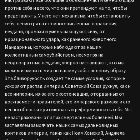
настраивают все большие и большие части земного шара
против себя и всего, что они претендуют на то, чтобы
представлять. У него нет механизма, чтобы остановить
себя, несмотря на его многочисленные поражения,
неудачи, промахи и уменьшающуюся силу, от
иррационального удара, как раненого животного.
Мандарины, которые наблюдают за нашим
коллективным самоубийством, несмотря на
неоднократные неудачи, упорно настаивают, что мы
можем изменить мир по нашему собственному образу.
Эта близорукость создает те самые условия, которые
ускоряют распад империи. Советский Союз рухнул, как и
все империи, из-за его окостеневших, оторванных от
досягаемости правителей, его имперского размаха и его
неспособности критиковать и реформировать себя. Мы
не застрахованы от этих смертельных болезней. Мы
заставляем замолчать наших самых дальновидных
критиков империи, таких как Ноам Хомский, Анджела