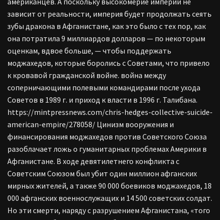
американцев. А поскольку высокомерие империи не
зависит от реальности, империя будет продолжать сеять
зубы дракона в Афганистане, как это было с тех пор, как
она потратила 9 миллиардов долларов — по некоторым
оценкам, вдвое больше, — чтобы поддержать
моджахедов, которые боролись с Советами, что привело
к кровавой гражданской войне. война между
соперничающими полевыми командирами после ухода
Советов в 1989 г. и приход к власти в 1996 г. Талибана.
https://mintpressnews.com/chris-hedges-collective-suicide-
american-empire/278058/ Цинизм вооружения и
финансирования моджахедов против Советского Союза
разоблачает ложь о гуманитарных проблемах Америки в
Афганистане. В ходе девятилетнего конфликта с
Советским Союзом был убит один миллион афганских
мирных жителей, а также 90 000 боевиков моджахедов, 18
000 афганских военнослужащих и 14 500 советских солдат.
Но эти смерти, наряду с разрушением Афганистана, «того