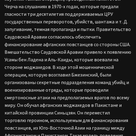
Черча на слушаниях в 1970-х годах, которые предали
гласности три десятилетия поддерживаемых ЦРУ
государственных переворотов, убийств, шантажа и т. Д.
запугивание, темная пропаганда и пытки. Правительство
Саудовской Аравии согласилось обеспечить
финансирование афганских повстанцев со стороны США.
Вмешательство Саудовской Аравии привело к появлению
Усамы бен Ладена и Аль-Каиды, которые воевали на
стороне моджахедов. В ходе этой мошеннической
операции, которую возглавил Бжезинский, были
организованы секретные подразделения команд убийц и
военизированные отряды, которые проводили
смертоносные атаки на предполагаемых врагов по всему
миру. Он обучал афганских моджахедов в Пакистане и
китайской провинции Синьцзян. Он переместил
торговлю героином, используемым для финансирования
повстанцев, из Юго-Восточной Азии на границу между
Афганистаном и Пакистаном. Такая модель поведения,