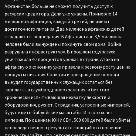
Афганистан больше не сможет получить доступ к
ресурсам кредитора. Дела уже ужасны. Примерно 14
миллионов афганцев, каждый третий, не имеют
достаточного питания. Два миллиона афганских детей
страдают от недоедания. В Афганистане 3,5 миллиона
человек были вынуждены покинуть свои дома. Война
разрушила инфраструктуру. В прошлом году засуха
уничтожила 40 процентов урожая в стране. Атака на
афганскую экономику уже привела к резкому росту цен на
продукты питания. Санкции и прекращение помощи
вынудят государственных служащих остаться без
зарплаты, а служба здравоохранения, и без того
хронически испытывающая нехватку лекарств и
оборудования, рухнет. Страдания, устроенные империей,
будут иметь библейские масштабы. И этого хочет
империя. По оценкам ЮНИСЕФ, 500 000 детей были убиты
непосредственно в результате санкций в отношении
Ирака. Ожидайте, что детская смертность в Афганистане