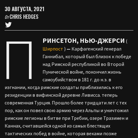
30 АВГУСТА, 2021
CHRIS HEDGES
От
П
РИНСЕТОН, НЬЮ-ДЖЕРСИ
(
Ширпост
)
—
Карфагенский генерал
Ганнибал, который был близок к победе
над Римской республикой во Второй
Пунической войне, покончил жизнь
самоубийством в 181 г. до н.э. в
изгнании, когда римские солдаты приблизились к его
резиденции в вифинской деревне Ливисса. теперь
современная Турция. Прошло более тридцати лет с тех
пор, как он повел свою армию через Альпы и уничтожил
римские легионы в битве при Требии, озере Тразимен и
Каннах, считавшейся одной из самых блестящих
тактических побед в войне, которая веками позже