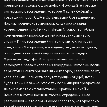
превысит эту ужасающую цифру. И ожидайте того же
имперского бессердечия, которое Мадлен Олбрайт,
тогдашний посол США в Организации Объединенных
Наций, продемонстрировала, когда она сказала
корреспонденту «60 минут» Лесли Сталю, что гибель
полумиллиона иракских детей из-за санкций «того
стоит». Или бессердечие Хиллари Клинтон, которая
пошутила: «Мы пришли, мы видели, он умер», когда ему
сообщили о зверской смерти ливийского лидера
Муаммара Каддафи. Или требование сенатора-
демократа Зелла Миллера из Джорджии, который после
терактов 11 сентября заявил: «Я говорю, разбомбите их,
черт возьми. Если есть сопутствующий ущерб, пусть
будет так ». Неважно, что с тех пор империя превратила
Ливию вместе с Афганистаном, Ираком, Сирией и
Йеменом в котлы насилия, хаоса и страданий. Сила
разрушения — это опьяняющее средство, которое само
по себе оправдание. Как и Катон Цензор, американские