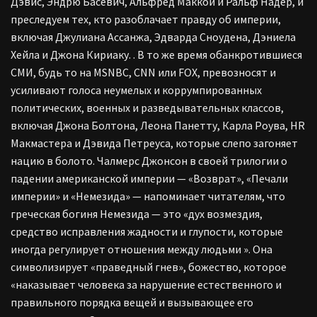
Дэвис, Эндрю Басевич, Альфред Маккой и Ральф Надер, и
преследуем тех, кто разоблачает правду об империи,
включая Джулиана Ассанжа, Эдварда Сноудена, Дэниела
Хейла и Джона Кириаку. . В то же время обанкротившиеся
СМИ, будь то на MSNBC, CNN или FOX, превозносят и
усиливают голоса неумелых и коррумпированных
политических, военных и разведывательных классов,
включая Джона Болтона, Леона Панетту, Карла Роува, HR
Макмастера и Дэвида Петреуса, которые слепо загоняет
нацию в болото. Чалмерс Джонсон в своей трилогии о
падении американской империи — «Возврат», «Печали
империи» и «Немезида» — напоминает читателям, что
греческая богиня Немезида — это «дух возмездия,
средство исправления жадности и глупости, которые
иногда регулирует отношения между людьми ». Она
символизирует «праведный гнев», божество, которое
«наказывает человека за нарушение естественного и
правильного порядка вещей и вызывающее его