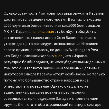
Однако сразу после 7 октября поставки оружия в Израиль
достигли беспрецедентного уровня. В их число входила
2000-фунтовая бомба, известная как 5000 боеприпасов
МК-84. Израиль
использовал
эту бомбу, чтобы убить
сотни невинных палестинцев. Хотя Вашингтон часто
утверждает, что расследует использование Израилем
своего оружия, оказалось, по данным Washington Post,
что Байден слишком хорошо
знал
, что «Израиль
регулярно бомбил здания, не имея убедительных данных о
том, что они являются законными военными целями». В
некотором смысле Израиль «стоят особняком», но только
потому, что большинство стран и народов мира
отвергают его поведение. Однако она далеко не
единственная, когда ее военные преступления
совершаются при поддержке Запада и с применением
оружия. Для того чтобы израильский геноцид в секторе