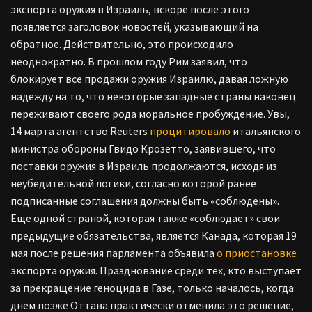
экспорта оружия в Израиль, вскоре после этого
появляется заголовок новостей, указывающий на
обратное. Действительно, это происходило
неоднократно. В прошлом году Рим заявил, что
блокирует все продажи оружия Израилю, давая ложную
надежду на то, что некоторые западные страны наконец
переживают своего рода моральное пробуждение. Увы,
14 марта агентство Reuters
процитировало
итальянского
министра обороны Гвидо Крозетто, заявившего, что
поставки оружия в Израиль продолжаются, исходя из
неубедительной логики, согласно которой ранее
подписанные соглашения должны быть «соблюдены».
Еще одной страной, которая также «соблюдает» свои
предыдущие обязательства, является Канада, которая 19
мая после решения парламента объявила
о приостановке
экспорта оружия. Празднование среди тех, кто выступает
за прекращение геноцида в Газе, только началось, когда
днем позже Оттава практически отменила это решение,