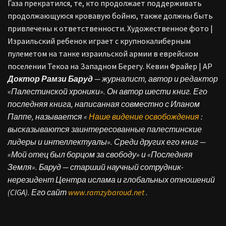
Газа прекратился, те, кто продолжает поддерживать
продолжающуюся кровавую бойню, также должны быть
привлечены к ответственности. Художественное фото |
Израильский ребенок играет с крупнокалиберным
пулеметом на танке израильской армии в еврейском
поселении Текоа на Западном Берегу. Кевин Фрайер | AP
Доктор Рамзи Баруд
— журналист, автор и редактор
«Палестинской хроники». Он автор шести книг. Его
последняя книга, написанная совместно с Иланом
Паппе, называется «
Наше видение освобождения
:
высказываются заинтересованные палестинские
лидеры и интеллектуалы». Среди других его книг —
«Мой отец был борцом за свободу» и «Последняя
Земля». Баруд — старший научный сотрудник-
нерезидент Центра ислама и глобальных отношений
(CIGA). Его сайт
www.ramzybaroud.net
.