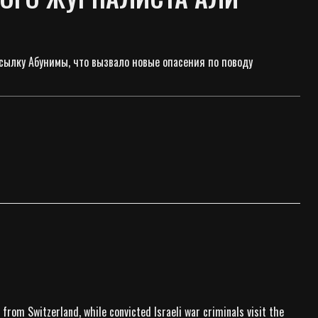
ысылку Абунимы, что вызвало новые опасения по поводу
 from Switzerland, while convicted Israeli war criminals visit the