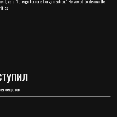
t, as a “foreign terrorist organization.” He vowed to dismantle
ritics
АСТУПИЛ
ся секретом.