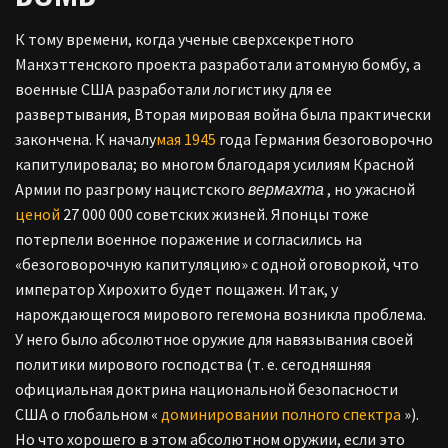
К тому времени, когда ученые сверхсекретного
Манхэттенского проекта разработали атомную бомбу, а
военные США разработали логистику для ее
развертывания, Вторая мировая война была практически
закончена. К началу
мая 1945
года Германия безоговорочно
капитулировала; во многом благодаря усилиям Красной
Армии по разгрому нацистского
вермахта
, но ужасной
ценой
27 000 000 советских жизней. Японцы тоже
потерпели военное поражение и согласились на
«безоговорочную капитуляцию» с одной оговоркой, что
император Хирохито будет пощажен. Итак, у
нарождающегося мирового гегемона возникла проблема.
У него было абсолютное оружие для навязывания своей
политики мирового господства (т. е. сегодняшняя
официальная доктрина национальной безопасности
США о глобальном «
доминировании полного спектра
»).
Но что хорошего в этом абсолютном оружии, если это