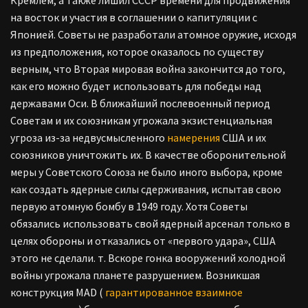
Кремлем, а также лишил СССР времени для продвижения
на восток и участия в соглашении о капитуляции с
Японией. Советы не разработали атомное оружие, исходя
из предположения, которое оказалось по существу
верным, что Вторая мировая война закончится до того,
как его можно будет использовать для победы над
державами Оси. В ближайший послевоенный период
Советам и их союзникам угрожала экзистенциальная
угроза из-за недвусмысленного
намерения
США и их
союзников уничтожить их. В качестве оборонительной
меры у Советского Союза не было иного выбора, кроме
как создать ядерные силы сдерживания, испытав свою
первую атомную бомбу в 1949 году. Хотя Советы
обязались использовать свой ядерный арсенал только в
целях обороны и отказались от «первого удара», США
этого не сделали. т. Вскоре гонка вооружений холодной
войны угрожала планете разрушением. Возникшая
конструкция MAD (
гарантированное взаимное