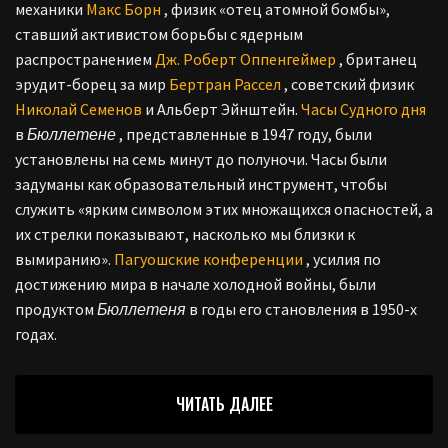
механики
Макс Борн
, физик «отец атомной бомбы»,
ставший активистом борьбы с ядерным
распространением
Дж. Роберт Оппенгеймер
, британец
эрудит-борец за мир
Бертран Рассел
, советский физик
Николай Семенов
и Альберт Эйнштейн.
Часы Судного дня
в
Бюллетене
, представленные в 1947 году, были
установлены на семь минут до полуночи. Часы были
задуманы как образовательный инструмент, чтобы
служить «ярким символом этих множащихся опасностей, а
их стрелки показывают, насколько мы близки к
вымиранию».
Пагуошские конференции
, усилия по
достижению мира в начале холодной войны, были
продуктом
Бюллетеня
в годы его становления в 1950-х
годах.
ЧИТАТЬ ДАЛЕЕ