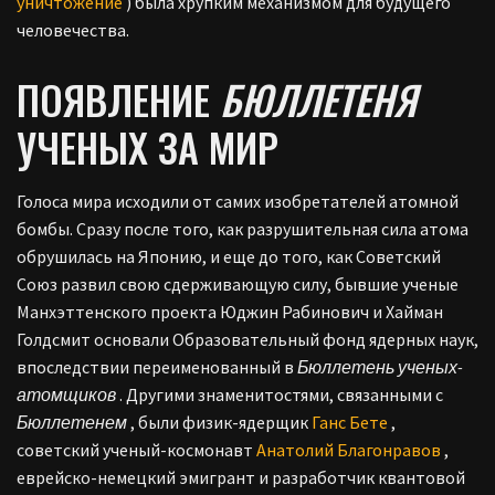
уничтожение
) была хрупким механизмом для будущего
человечества.
ПОЯВЛЕНИЕ
БЮЛЛЕТЕНЯ
УЧЕНЫХ ЗА МИР
Голоса мира исходили от самих изобретателей атомной
бомбы. Сразу после того, как разрушительная сила атома
обрушилась на Японию, и еще до того, как Советский
Союз развил свою сдерживающую силу, бывшие ученые
Манхэттенского проекта Юджин Рабинович и Хайман
Голдсмит основали Образовательный фонд ядерных наук,
впоследствии переименованный в
Бюллетень ученых-
атомщиков
. Другими знаменитостями, связанными с
Бюллетенем
, были физик-ядерщик
Ганс Бете
,
советский ученый-космонавт
Анатолий Благонравов
,
еврейско-немецкий эмигрант и разработчик квантовой