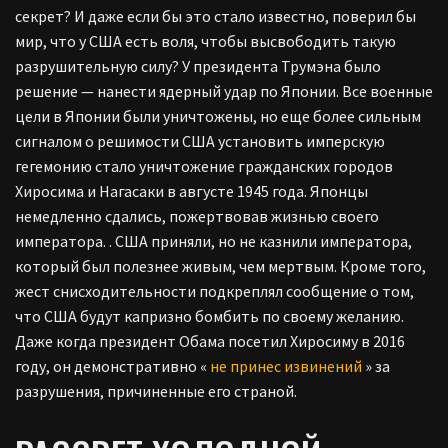
секрет? И даже если бы это стало известно, поверил бы
мир, что у США есть воля, чтобы высвободить такую
разрушительную силу? У президента Трумэна было
решение — нанести ядерный удар по Японии. Все военные
цели в Японии были уничтожены, но еще более сильным
сигналом о решимости США установить имперскую
гегемонию стало уничтожение гражданских городов
Хиросима и Нагасаки в августе 1945 года. Японцы
немедленно сдались, пожертвовав жизнью своего
императора. . США приняли, но не казнили императора,
который был полезнее живым, чем мертвым. Кроме того,
жест снисходительности подкреплял сообщение о том,
что США будут капризно бомбить по своему желанию.
Даже когда президент Обама посетил Хиросиму в 2016
году, он демонстративно «
не принес извинений
» за
разрушения, причиненные его страной.