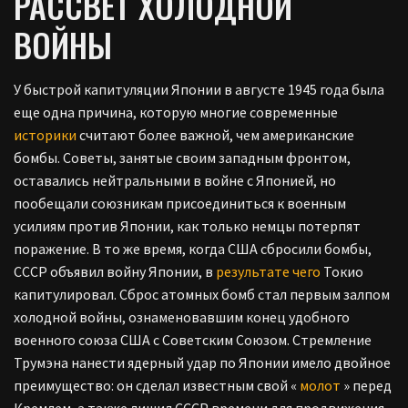
РАССВЕТ ХОЛОДНОЙ
ВОЙНЫ
У быстрой капитуляции Японии в августе 1945 года была
еще одна причина, которую многие современные
историки
считают более важной, чем американские
бомбы. Советы, занятые своим западным фронтом,
оставались нейтральными в войне с Японией, но
пообещали союзникам присоединиться к военным
усилиям против Японии, как только немцы потерпят
поражение. В то же время, когда США сбросили бомбы,
СССР объявил войну Японии, в
результате чего
Токио
капитулировал. Сброс атомных бомб стал первым залпом
холодной войны, ознаменовавшим конец удобного
военного союза США с Советским Союзом. Стремление
Трумэна нанести ядерный удар по Японии имело двойное
преимущество: он сделал известным свой «
молот
» перед