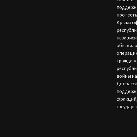
поддерж
протесты
Крыма оф
республи
независи
объявило
операцию
гражданс
республи
войны на
Донбасса
поддержа
фракций,
государс