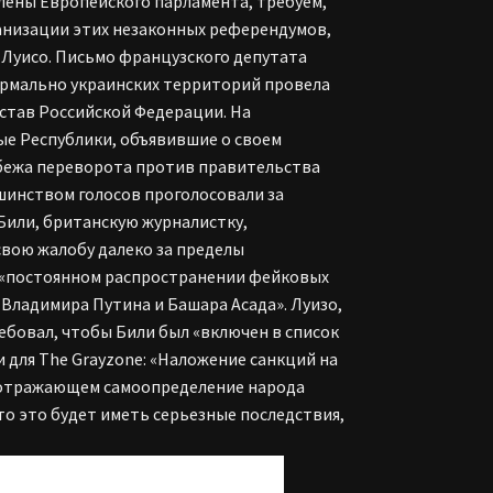
члены Европейского парламента, требуем,
ганизации этих незаконных референдумов,
 Луисо. Письмо французского депутата
формально украинских территорий провела
остав Российской Федерации. На
е Республики, объявившие о своем
убежа переворота против правительства
шинством голосов проголосовали за
Били, британскую журналистку,
свою жалобу далеко за пределы
 «постоянном распространении фейковых
а Владимира Путина и Башара Асада». Луизо,
бовал, чтобы Били был «включен в список
и для The Grayzone: «Наложение санкций на
е, отражающем самоопределение народа
то это будет иметь серьезные последствия,