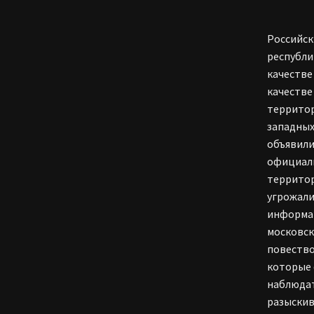
Российск
республи
качестве
качестве
территор
западных
объявили
официаль
территор
угрожали
информац
московск
повество
которые 
наблюдат
разыскив