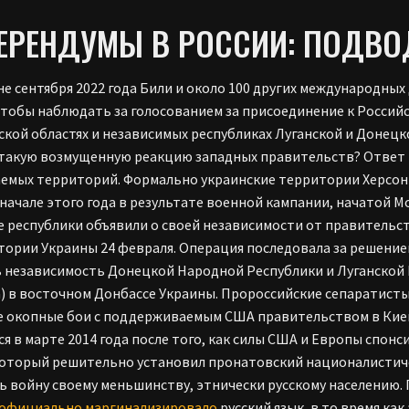
ЕРЕНДУМЫ В РОССИИ: ПОДВОД
не сентября 2022 года Били и около 100 других международны
чтобы наблюдать за голосованием за присоединение к Россий
кой областях и независимых республиках Луганской и Донецко
такую возмущенную реакцию западных правительств? Ответ к
емых территорий. Формально украинские территории Херсон
 начале этого года в результате военной кампании, начатой М
 республики объявили о своей независимости от правительств
тории Украины 24 февраля. Операция последовала за решени
 независимость Донецкой Народной Республики и Луганской
) в восточном Донбассе Украины. Пророссийские сепаратисты 
 окопные бои с поддерживаемым США правительством в Киев
ся в марте 2014 года после того, как силы США и Европы спо
который решительно установил пронатовский националистиче
ь войну своему меньшинству, этнически русскому населению. 
официально маргинализировало
русский язык, в то время ка