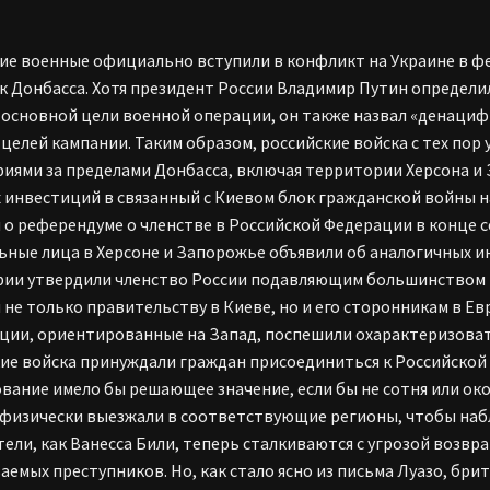
ие военные официально вступили в конфликт на Украине в фе
к Донбасса. Хотя президент России Владимир Путин определи
 основной цели военной операции, он также назвал «денаци
 целей кампании. Таким образом, российские войска с тех по
иями за пределами Донбасса, включая территории Херсона и
 инвестиций в связанный с Киевом блок гражданской войны н
 о референдуме о членстве в Российской Федерации в конце с
ные лица в Херсоне и Запорожье объявили об аналогичных и
ии утвердили членство России подавляющим большинством 
 не только правительству в Киеве, но и его сторонникам в Е
ии, ориентированные на Запад, поспешили охарактеризоват
ие войска принуждали граждан присоединиться к Российской 
вание имело бы решающее значение, если бы не сотня или о
физически выезжали в соответствующие регионы, чтобы наб
ели, как Ванесса Били, теперь сталкиваются с угрозой возвр
аемых преступников. Но, как стало ясно из письма Луазо, бри