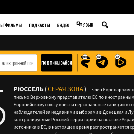
ДАТЕЛЕЙ ЗА
МИ В ДОНБАССЕ
ЯЗЫК
ЛЬТФИЛЬМЫ
ПОДКАСТЫ
ВИДЕО
Б
РЮССЕЛЬ
(
СЕРАЯ ЗОНА
)
—
член Европарламен
письмо Верховному представителю ЕС по иностранным
Европейскому союзу ввести персональные санкции в 
наблюдателей за недавними выборами в Донецкая и Лу
контролируемые Россией территории на востоке Украин
источника в ЕС, в настоящее время распространяется 