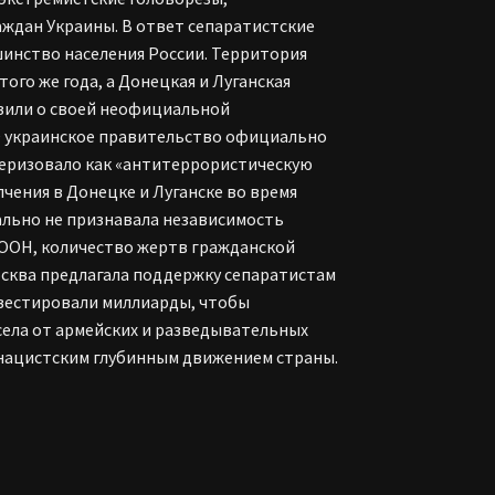
аждан Украины. В ответ сепаратистские
инство населения России. Территория
ого же года, а Донецкая и Луганская
явили о своей неофициальной
О украинское правительство официально
ктеризовало как «антитеррористическую
лчения в Донецке и Луганске во время
ально не признавала независимость
м ООН, количество жертв гражданской
Москва предлагала поддержку сепаратистам
инвестировали миллиарды, чтобы
села от армейских и разведывательных
онацистским глубинным движением страны.