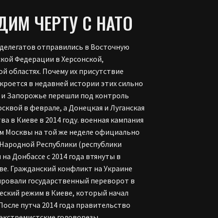
ИМ ЧЕРТУ С НАТО
х делегатов отправились в Восточную
ской Федерации в Херсонской,
й областях. Почему их присутствие
роется в недавней истории этих сильно
 и Запорожье перешли под контроль
осквой в феврале, а Донецкая и Луганская
а в Киеве в 2014 году. военная кампания
ем Москвы на той же неделе официально
 Народной Республики (республики
на Донбассе с 2014 года втянуты в
е. Гражданский конфликт на Украине
нсировали государственный переворот в
ский режим в Киеве, который начал
После путча 2014 года правительство
к экстремистские головорезы,