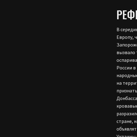
РЕФ
В середи
Европу, 
Запорожс
вызвало 
оспарива
России в
народные
на терри
признать
Донбасса
кровавые
разразил
стране, 
объявлят
Украины