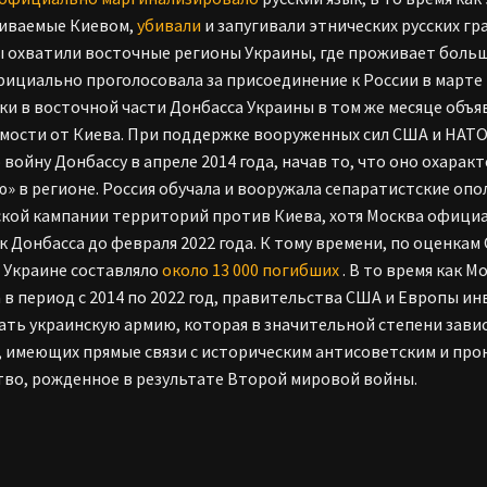
иваемые Киевом,
убивали
и запугивали этнических русских гр
 охватили восточные регионы Украины, где проживает больш
ициально проголосовала за присоединение к России в марте т
ки в восточной части Донбасса Украины в том же месяце объ
мости от Киева. При поддержке вооруженных сил США и НАТ
 войну Донбассу в апреле 2014 года, начав то, что оно охара
» в регионе. Россия обучала и вооружала сепаратистские опо
кой кампании территорий против Киева, хотя Москва офици
к Донбасса до февраля 2022 года. К тому времени, по оценка
 Украине составляло
около 13 000 погибших
. В то время как 
 в период с 2014 по 2022 год, правительства США и Европы 
ть украинскую армию, которая в значительной степени зави
 имеющих прямые связи с историческим антисоветским и пр
тво, рожденное в результате Второй мировой войны.