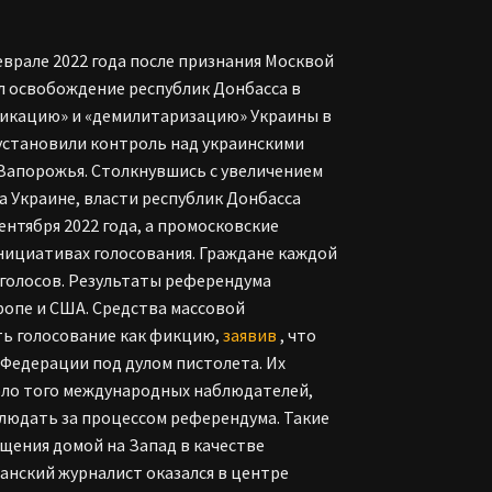
врале 2022 года после признания Москвой
л освобождение республик Донбасса в
фикацию» и «демилитаризацию» Украины в
р установили контроль над украинскими
 Запорожья. Столкнувшись с увеличением
а Украине, власти республик Донбасса
ентября 2022 года, а промосковские
нициативах голосования. Граждане каждой
голосов. Результаты референдума
вропе и США. Средства массовой
ь голосование как фикцию,
заявив
, что
Федерации под дулом пистолета. Их
коло того международных наблюдателей,
людать за процессом референдума. Такие
ащения домой на Запад в качестве
танский журналист оказался в центре