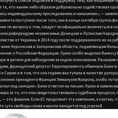
получить список подписей в поддержку. «Мы, как избранные 
е те, кто каким-либо образом добровольно содействовал ор
ись индивидуальному преследованию и наказанию», — заявил
амента поступило после того, как в конце сентября группа 
ние по вопросу о том, следует ли официально включаться в с
ном референдуме независимые Донецкая и Луганская Народны
емстве от Украины в 2014 году после поддержанного из-за р
 также Херсонская и Запорожская области, подавляющим боль
нение к Российская Федерация. Луизо особо выделил Ванессу 
ую в регион для наблюдения за ходом голосования. Расширяя 
ума, французский депутат Европарламента обвинила Били в
 о Сирии и в том, что она годами выступала в качестве рупор
союзник президента Франции Эммануэля Макрона, особо потре
 попал под санкции». Били ответил на письмо Луизо в заявлени
мира за то, что они свидетельствовали о судебном процесс
, — это фашизм. Если ЕС продолжит эту кампанию, я считаю, ч
то суть свободы слова и мысли находится под угрозой.