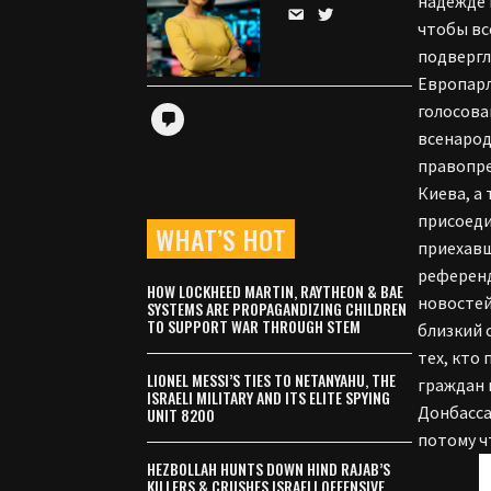
надежде 
чтобы вс
подвергл
Европарл
голосова
всенарод
правопре
Киева, а
присоеди
WHAT’S HOT
приехавш
референд
HOW LOCKHEED MARTIN, RAYTHEON & BAE
новостей
SYSTEMS ARE PROPAGANDIZING CHILDREN
TO SUPPORT WAR THROUGH STEM
близкий 
тех, кто
LIONEL MESSI’S TIES TO NETANYAHU, THE
граждан 
ISRAELI MILITARY AND ITS ELITE SPYING
Донбасса
UNIT 8200
потому ч
HEZBOLLAH HUNTS DOWN HIND RAJAB’S
KILLERS & CRUSHES ISRAELI OFFENSIVE