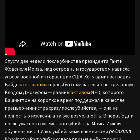
Спустя две недели после убийства президента Гаити
Жовенеля Моиза, над островным государством нависла
угроза военной интервенции США. Хотя администрация
Байдена
отклонила
просьбу о вмешательстве, сделанную
Клодом Джозефом — давним
активом
NED, которого
Вашингтон на короткое время поддержал в качестве
премьер-министра сразу после убийства, — она ​​не
полностью исключила такую ​​возможность.
В первые дни
после ужасного пулеметного убийства Моиса 7 июля
обученными США колумбийскими наемниками
редакция
Washington Post
опубликовала призыв к «быстрому и