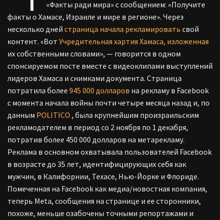
«Факты ради мира» с сообщением: «Получите
факты о Хамасе, Израиле и мире в регионе». Через
несколько дней
страница начала рекламировать
свой
контент. «Вот
Учредительная хартия Хамаса, изложенная
их собственными словами», — говорится в одном
спонсируемом посте вместе с видеоклипами выступлений
лидеров Хамаса и снимками документа. Страница
потратила более
945 000 долларов
на рекламу в Facebook
с момента начала войны почти четыре месяца назад и, по
данным
POLITICO
, была крупнейшим произраильским
рекламодателем в период со 2 ноября по 1 декабря,
потратив более 450 000 долларов на метарекламу.
Реклама в основном охватывала пользователей Facebook
в возрасте до 35 лет, идентифицирующих себя как
мужчин, в Калифорнии, Техасе, Нью-Йорке и Флориде.
Помеченная на Facebook как медиа/новостная компания,
теперь Meta, сообщения на странице и ее сторонники,
похоже, меньше озабочены точными репортажами и