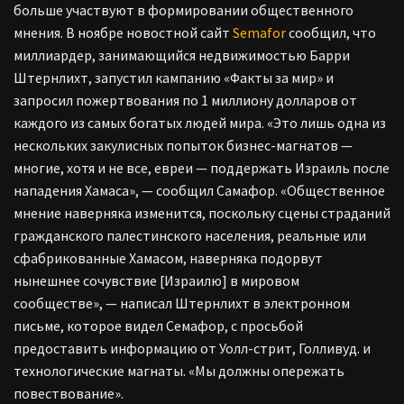
больше участвуют в формировании общественного
мнения. В ноябре новостной сайт
Semafor
сообщил, что
миллиардер, занимающийся недвижимостью Барри
Штернлихт, запустил кампанию «Факты за мир» и
запросил пожертвования по 1 миллиону долларов от
каждого из самых богатых людей мира. «Это лишь одна из
нескольких закулисных попыток бизнес-магнатов —
многие, хотя и не все, евреи — поддержать Израиль после
нападения Хамаса», — сообщил Самафор. «Общественное
мнение наверняка изменится, поскольку сцены страданий
гражданского палестинского населения, реальные или
сфабрикованные Хамасом, наверняка подорвут
нынешнее сочувствие [Израилю] в мировом
сообществе», — написал Штернлихт в электронном
письме, которое видел Семафор, с просьбой
предоставить информацию от Уолл-стрит, Голливуд. и
технологические магнаты. «Мы должны опережать
повествование».