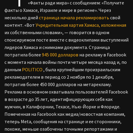
«Факты ради мира» с сообщением: «Получите
факты о Хамасе, Израиле и мире в регионе». Через
несколько дней
страница начала рекламировать
свой
контент. «Вот
Учредительная хартия Хамаса, изложенная
их собственными словами», — говорится в одном
спонсируемом посте вместе с видеоклипами выступлений
лидеров Хамаса и снимками документа. Страница
потратила более
945 000 долларов
на рекламу в Facebook
с момента начала войны почти четыре месяца назад и, по
данным
POLITICO
, была крупнейшим произраильским
рекламодателем в период со 2 ноября по 1 декабря,
потратив более 450 000 долларов на метарекламу.
Реклама в основном охватывала пользователей Facebook
в возрасте до 35 лет, идентифицирующих себя как
мужчин, в Калифорнии, Техасе, Нью-Йорке и Флориде.
Помеченная на Facebook как медиа/новостная компания,
теперь Meta, сообщения на странице и ее сторонники,
похоже, меньше озабочены точными репортажами и