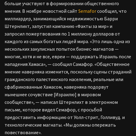
больше участвуют в формировании общественного
мнения. В ноябре новостной сайт
Semafor
сообщил, что
миллиардер, занимающийся недвижимостью Барри
Штернлихт, запустил кампанию «Факты за мир» и
запросил пожертвования по 1 миллиону долларов от
каждого из самых богатых людей мира. «Это лишь одна из
нескольких закулисных попыток бизнес-магнатов —
многие, хотя и не все, евреи — поддержать Израиль после
нападения Хамаса», — сообщил Самафор. «Общественное
мнение наверняка изменится, поскольку сцены страданий
гражданского палестинского населения, реальные или
сфабрикованные Хамасом, наверняка подорвут
нынешнее сочувствие [Израилю] в мировом
сообществе», — написал Штернлихт в электронном
письме, которое видел Семафор, с просьбой
предоставить информацию от Уолл-стрит, Голливуд. и
технологические магнаты. «Мы должны опережать
повествование».