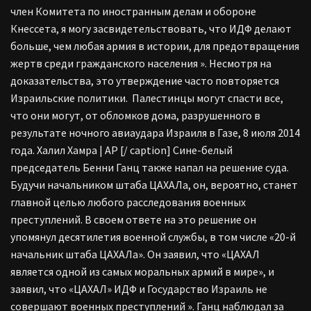
член Комитета по иностранным делам и обороне
Кнессета, я могу засвидетельствовать, что ИДФ делают
больше, чем любая армия в истории, для предотвращения
жертв среди гражданского населения ». Несмотря на
доказательства, это утверждение часто повторяется
Израильские политики.
Палестинцы могут спасти все,
что они могут, от обломков дома, разрушенного в
результате ночного авиаудара Израиля в Газе, 8 июля 2014
года. Халил Хамра | AP [/ caption]
Сине-белый
председатель Бенни Ганц также напал на решение суда.
Будучи начальником штаба ЦАХАЛа, он, вероятно, станет
главной целью любого расследования военных
преступлений. В своем ответе на это решение он
упомянул десятилетия военной службы, в том числе «20-й
начальник штаба ЦАХАЛа». Он заявил, что «ЦАХАЛ
является одной из самых моральных армий в мире», и
заявил, что «ЦАХАЛ» ИДФ и Государство Израиль не
совершают военных преступлений ». Ганц наблюдал за