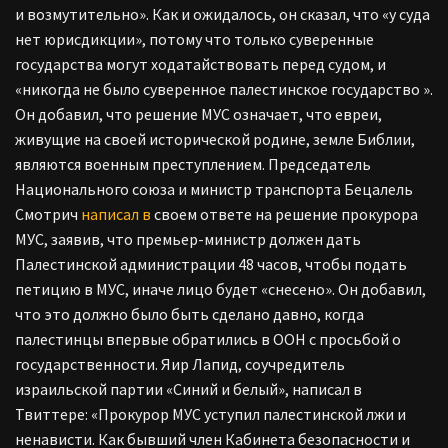
и возмутительно». Как и ожидалось, он сказал, что «у суда
нет юрисдикции», потому что только суверенные
государства могут ходатайствовать перед судом, и
«никогда не было суверенное палестинское государство ».
Он добавил, что решение МУС означает, что евреи,
живущие на своей исторической родине, земле Библии,
являются военным преступлением.
Председатель
Национального союза и министр транспорта Бецалель
Смотрич
написал в
своем ответе на решение прокурора
МУС, заявив, что премьер-министр должен дать
Палестинской администрации 48 часов, чтобы подать
петицию в МУС, иначе лицо будет «снесено». Он добавил,
что это должно было быть сделано давно, когда
палестинцы впервые обратились в ООН с просьбой о
государственности.
Яир Лапид, соучредитель
израильской партии «Синий и белый», написал в
Твиттере: «Прокурор МУС уступил палестинской лжи и
ненависти. Как бывший член Кабинета безопасности и