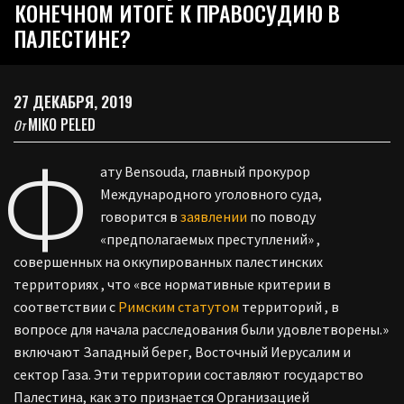
КОНЕЧНОМ ИТОГЕ К ПРАВОСУДИЮ В
ПАЛЕСТИНЕ?
27 ДЕКАБРЯ, 2019
MIKO PELED
От
Ф
ату Bensouda, главный прокурор
Международного уголовного суда,
говорится в
заявлении
по
поводу
«предполагаемых
преступлений»
,
совершенных на оккупированных палестинских
территориях
,
что
«все
нормативные критерии
в
соответствии с
Римским
статутом
территорий
,
в
вопросе
для начала расследования были удовлетворены.»
включают Западный берег, Восточный Иерусалим и
сектор Газа. Эти территории составляют государство
Палестина, как это признается Организацией