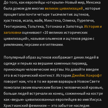
До того, как европейцы «открыли» Новый мир, Мексика
была домом для многих
великих цивилизаций
, которые
процветали почти четыре тысячелетия: ацтеков,
хуастеков, исапа, майя, Микстека, Олмека, Пурепечи,
Теотиуакана, Тольтека, Тотонака и Запотеца.
История и
заголовки
оценивают «10 великих исторических
цивилизаций», называя ольмеков и ацтеков рядом с
римлянами, персами и египтянами.
Популярный образ ацтеков изображает диких людей в
одежде и перьях на вершине каменных пирамид,
приносящих человеческие жертвы. Но давайте введем
это в исторический контекст. Историк
Джеймс Кокрофт
говорит нам, что в то же время варвары в Новом Свете
помогали своим языческим богам с человеческой кровью,
больше людей встречали их конец, сожженный на костре
как «ведьм» цивилизованных европейцев во имя Иисуса.
Христианский феминизм — это забытое наследие.