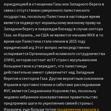
юрисдикцией в отношении Газы или Западного берега в
связи с отсутствием суверенного палестинского
государства, поскольку Палестина в настоящее время
является подвергнут израильскому военному праву на
Западном берегу и повреждая блокаду в случае сектора
Газа. ни Израиль
,
ни США
не
являются членами МКК
в
то
время как Палестина стала членом в 2015 году
юридический агд Этот вопрос непосредственно
оспаривается Организацией исламского сотрудничества
(ОИК), которая состоит из 57 стран с мусульманским
большинством и утверждает, что палестинцы
действительно имеют суверенитет над Западным
берегом и сектором Газа.
Другим вероятным союзником
Израиля в противостоянии и саботаже расследования
МУС является Соединенное Королевство, поскольку
недавно избранное консервативное правительство
предприняло
шаги по укреплению связей страны с
Израилем, еще больше путем
продвижения законов о