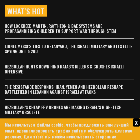
WHAT’S HOT
HOW LOCKHEED MARTIN, RAYTHEON & BAE SYSTEMS ARE
PROPAGANDIZING CHILDREN TO SUPPORT WAR THROUGH STEM
LIONEL MESSI’S TIES TO NETANYAHU, THE ISRAELI MILITARY AND ITS ELITE
SPYING UNIT 8200
HEZBOLLAH HUNTS DOWN HIND RAJAB’S KILLERS & CRUSHES ISRAELI
OFFENSIVE
THE RESISTANCE RESPONDS: IRAN, YEMEN AND HEZBOLLAH RESHAPE
BATTLEFIELD IN LEBANON AGAINST ISRAELI ATTACKS
HEZBOLLAH’S CHEAP FPV DRONES ARE MAKING ISRAEL’S HIGH-TECH
MILITARY OBSOLETE
x
Мы используем файлы cookie, чтобы предложить вам лучший
опыт, проанализировать трафик сайта и обслуживать целевую
Связаться с нами
Archives
About Us
рекламу. Для этого мы можем использовать сторонние