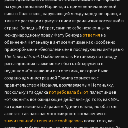
на существование» Израиля, а с применением военной
силы в Палестине, нарушающей международное право, а
также с растущим присутствием израильских поселений в
стране. Западный берег, сами по себе незаконны по
международному праву. Фату Бенсуда
ответил
на
обвинения Нетаньяху в антисемитизме как «особенно
прискорбные» и «бесполезные» в последующем интервью
The Times of Israel.
Озабоченность Нетаньяху по поводу
расследования также может быть обнаружена в
недавнем «Соглашении о столетии», которое было
создано администрацией Трампа совместно с
правительством Израиля, возглавляемым Нетаньяху,
поскольку эта сделка
потребовала бы от
палестинцев
«отклонить все ожидающие действия» до того, как МУС
которые связаны с Израилем. Удивительно, но об этом
аспекте так называемого «мирного соглашения» в
значительной степени не сообщалось
после того, как
соглашение было раскрыто в конце прошлого месяца.
За