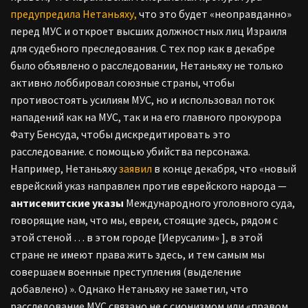
предупредила Нетаньяху,
что это будет «неоправданно»
перед МУС и откроет высших должностных лиц Израиля
для судебного преследования.
С тех пор как в декабре
было объявлено о расследовании, Нетаньяху не только
активно лоббировал союзные страны, чтобы
противостоять усилиям МУС, но и использовал поток
нападений как на МУС, так и на его главного прокурора
Фату Бенсуда, чтобы дискредитировать это
расследование. с помощью убийства персонажа.
Например, Нетаньяху
заявил
в конце декабря, что «новый
еврейский указ направлен против еврейского народа —
антисемитские указы
Международного уголовного суда,
говорящие нам, что мы, евреи, стоящие здесь, рядом с
этой стеной … в этом городе [Иерусалим» ], в этой
стране не имеют права жить здесь, и тем самым мы
совершаем военные преступления (выделение
добавлено) ».
Однако Нетаньяху не заметил, что
расследование МУС связано не с сионизмом или «правом