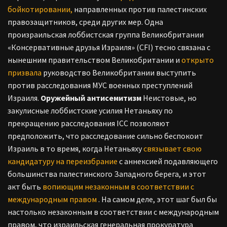
бойкотировании,
направленных против палестинских
правозащитников, среди других мер. Одна
произраильская лоббистская группа Великобритании
«Консервативные друзья Израиля» (CFI) тесно связана с
нынешним правительством Великобритании и
открыто
призвала
руководство Великобритании выступить
против расследования МУС военных преступлений
Израиля.
Оружейный антисемитизм
Неистовые, но
закулисные лоббистские усилия Нетаньяху по
прекращению расследования ICC позволяют
предположить, что расследование сильно беспокоит
Израиль в то время, когда Нетаньяху
связывает свою
кандидатуру на переизбрание
с аннексией подавляющего
большинства палестинского Западного берега, и этот
акт быть
вопиющим незаконным в соответствии с
международным правом
. На самом деле, этот шаг был бы
настолько незаконным в соответствии с международным
правом, что израильская генеральная прокуратура