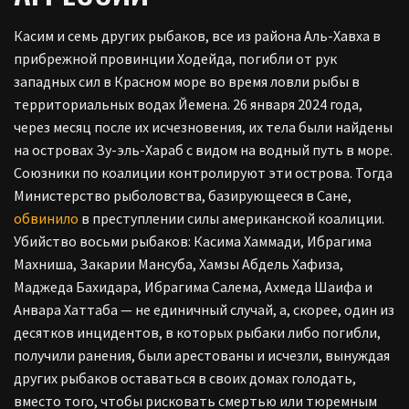
Касим и семь других рыбаков, все из района Аль-Хавха в
прибрежной провинции Ходейда, погибли от рук
западных сил в Красном море во время ловли рыбы в
территориальных водах Йемена. 26 января 2024 года,
через месяц после их исчезновения, их тела были найдены
на островах Зу-эль-Хараб с видом на водный путь в море.
Союзники по коалиции контролируют эти острова. Тогда
Министерство рыболовства, базирующееся в Сане,
обвинило
в преступлении силы американской коалиции.
Убийство восьми рыбаков: Касима Хаммади, Ибрагима
Махниша, Закарии Мансуба, Хамзы Абдель Хафиза,
Маджеда Бахидара, Ибрагима Салема, Ахмеда Шаифа и
Анвара Хаттаба — не единичный случай, а, скорее, один из
десятков инцидентов, в которых рыбаки либо погибли,
получили ранения, были арестованы и исчезли, вынуждая
других рыбаков оставаться в своих домах голодать,
вместо того, чтобы рисковать смертью или тюремным