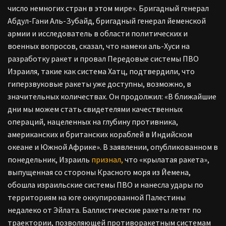
число немногих стран в этом мире». Бригадный генерал
Абдул-Гани Аль-Зубайд, бригадный генерал йеменской
армии и исследователь в области политических и
военных вопросов, сказал, что намеки аль-Хуси на
разработку ракет и провал Передовые системы ПВО
Израиля, такие как система Хатц, подтвердили, что
гиперзвуковые ракеты уже доступны, возможно, в
значительных количествах. Он продолжил: «В ближайшие
дни мы можем стать свидетелями качественных
операций, нацеленных на глубину противника,
американских и британских кораблей в Индийском
океане и Южной Африке». В заявлении, опубликованном в
понедельник, Израиль
признал,
что «крылатая ракета»,
выпущенная со стороны Красного моря из Йемена,
обошла израильские системы ПВО и нанесла удары по
территориям на юге оккупированной Палестины
недалеко от Эйлата. Баллистические ракеты летят по
траектории, позволяющей противоракетным системам