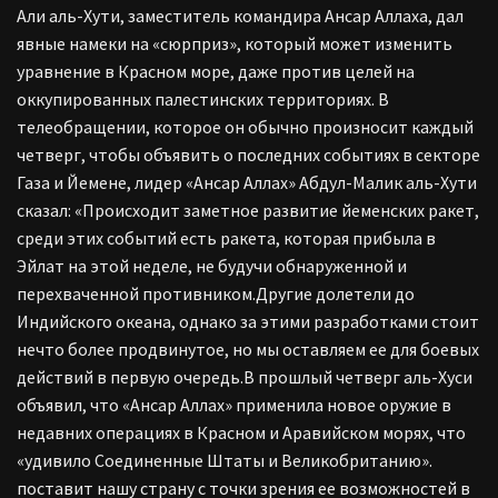
Али аль-Хути, заместитель командира Ансар Аллаха, дал
явные намеки на «сюрприз», который может изменить
уравнение в Красном море, даже против целей на
оккупированных палестинских территориях. В
телеобращении, которое он обычно произносит каждый
четверг, чтобы объявить о последних событиях в секторе
Газа и Йемене, лидер «Ансар Аллах» Абдул-Малик аль-Хути
сказал: «Происходит заметное развитие йеменских ракет,
среди этих событий есть ракета, которая прибыла в
Эйлат на этой неделе, не будучи обнаруженной и
перехваченной противником.Другие долетели до
Индийского океана, однако за этими разработками стоит
нечто более продвинутое, но мы оставляем ее для боевых
действий в первую очередь.В прошлый четверг аль-Хуси
объявил, что «Ансар Аллах» применила новое оружие в
недавних операциях в Красном и Аравийском морях, что
«удивило Соединенные Штаты и Великобританию».
поставит нашу страну с точки зрения ее возможностей в