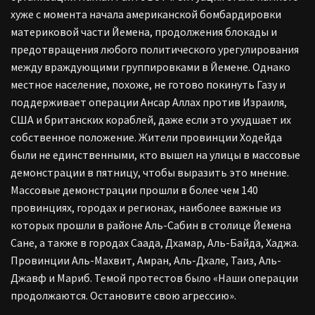
хуже с момента начала американской бомбардировки
материковой части Йемена, продолжения блокады и
предотвращения любого политического урегулирования
между враждующими группировками в Йемене. Однако
местное население, похоже, не готово покинуть Газу и
поддерживает операции Ансар Аллах против Израиля,
США и британских кораблей, даже если это ухудшает их
собственное положение. Жители провинции Ходейда
были не единственными, кто вышел на улицы в массовые
демонстрации в пятницу, чтобы выразить это мнение.
Массовые демонстрации прошли в более чем 140
провинциях, городах и регионах, наиболее важные из
которых прошли в районе Аль-Сабин в столице Йемена
Сане, а также в городах Саада, Дхамар, Аль-Байда, Хаджа.
Провинции Аль-Махвит, Амран, Аль-Дхале, Таиз, Аль-
Джавф и Мариб. Темой протестов было «Наши операции
продолжаются. Остановите свою агрессию».