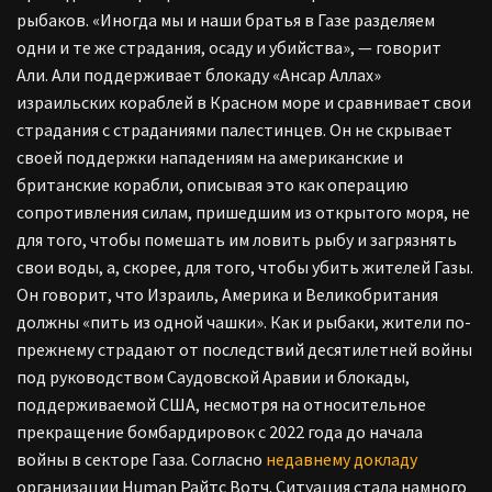
рыбаков. «Иногда мы и наши братья в Газе разделяем
одни и те же страдания, осаду и убийства», — говорит
Али. Али поддерживает блокаду «Ансар Аллах»
израильских кораблей в Красном море и сравнивает свои
страдания с страданиями палестинцев. Он не скрывает
своей поддержки нападениям на американские и
британские корабли, описывая это как операцию
сопротивления силам, пришедшим из открытого моря, не
для того, чтобы помешать им ловить рыбу и загрязнять
свои воды, а, скорее, для того, чтобы убить жителей Газы.
Он говорит, что Израиль, Америка и Великобритания
должны «пить из одной чашки». Как и рыбаки, жители по-
прежнему страдают от последствий десятилетней войны
под руководством Саудовской Аравии и блокады,
поддерживаемой США, несмотря на относительное
прекращение бомбардировок с 2022 года до начала
войны в секторе Газа. Согласно
недавнему докладу
организации Human Райтс Вотч. Ситуация стала намного