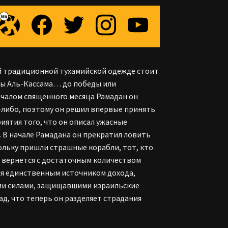
ей традиционной тухамийской одежде стоит
ады Аль-Кассама… до победы или
началом священного месяца Рамадан он
а-либо, поэтому он решил впервые принять
риятия того, что он описал ужасные
 В начале Рамадана он прекратил ловить
ольку пришли страшные корабли, тот, кто
не вернется с достаточным количеством
тся единственным источником дохода,
ыми силами, защищавшими израильские
ад, что теперь он разделяет страдания