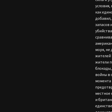
условия,
как един
добавил,
запасов 
убийства
сравнива
американ
моря, не
жителей 
жители п
блокады,
войны в 
момента 
предотвр
местное 
и британ
единстве
демонстр