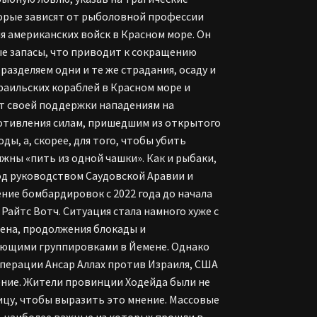
торые зависят от рыболовной профессии
ия американских войск в Красном море. Он
е запасы, что приводит к сокращению
разделяем одни и те же страдания, осаду и
зраильских кораблей в Красном море и
ет своей поддержки нападениям на
ротивления силам, пришедшим из открытого
ды, а, скорее, для того, чтобы убить
жны «пить из одной чашки». Как и рыбаки,
од руководством Саудовской Аравии и
ие бомбардировок с 2022 года до начала
айтс Вотч. Ситуация стала намного хуже с
ена, продолжения блокады и
ующими группировками в Йемене. Однако
операции Ансар Аллах против Израиля, США
жение. Жители провинции Ходейда были не
ицу, чтобы выразить это мнение. Массовые
, наиболее важные из которых прошли в