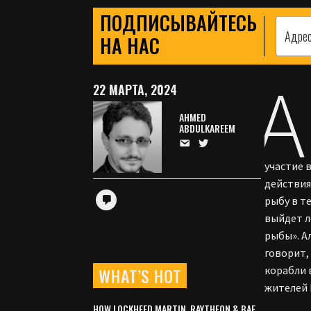
ПОДПИСЫВАЙТЕСЬ
НА НАС
А
22 МАРТА, 2024
AHMED
ABDULKAREEM
участие 
действия
рыбу в т
выйдет л
рыбы». А
говорит,
WHAT’S HOT
корабли 
жителей 
HOW LOCKHEED MARTIN, RAYTHEON & BAE