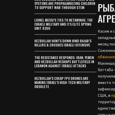
SYSTEMS ARE PROPAGANDIZING CHILDREN
РЫБ
TO SUPPORT WAR THROUGH STEM
АГР
LIONEL MESSI’S TIES TO NETANYAHU, THE
ISRAELI MILITARY AND ITS ELITE SPYING
UNIT 8200
Касим и 
западных
HEZBOLLAH HUNTS DOWN HIND RAJAB’S
месяц по
KILLERS & CRUSHES ISRAELI OFFENSIVE
Союзники
обвинил
THE RESISTANCE RESPONDS: IRAN, YEMEN
AND HEZBOLLAH RESHAPE BATTLEFIELD IN
Махниша,
LEBANON AGAINST ISRAELI ATTACKS
Хаттаба 
получили
HEZBOLLAH’S CHEAP FPV DRONES ARE
MAKING ISRAEL’S HIGH-TECH MILITARY
вместо т
OBSOLETE
зафиксир
США, в
п
территор
единстве
силы и у