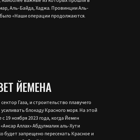
амар, Аль-Байда, Хаджа. Провинции Аль-
в было «Наши операции продолжаются.
ВЕТ ЙЕМЕНА
ектор Газа, и строительство плавучего
 усиливать блокаду Красного моря. На этой
с 19 ноября 2023 года, когда Йемен
 «Ансар Аллах» Абдулмалик аль-Хути
ко будет запрещено пересекать Красное и