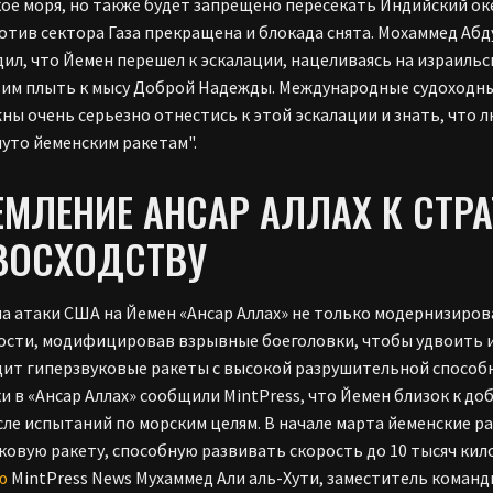
ое моря, но также будет запрещено пересекать Индийский ок
отив сектора Газа прекращена и блокада снята. Мохаммед Абду
ил, что Йемен перешел к эскалации, нацеливаясь на израильс
 им плыть к мысу Доброй Надежды. Международные судоходные
жны очень серьезно отнестись к этой эскалации и знать, что л
уто йеменским ракетам".
ЕМЛЕНИЕ АНСАР АЛЛАХ К СТР
ВОСХОДСТВУ
на атаки США на Йемен «Ансар Аллах» не только модернизиро
сти, модифицировав взрывные боеголовки, чтобы удвоить и
ит гиперзвуковые ракеты с высокой разрушительной спосо
и в «Ансар Аллах» сообщили MintPress, что Йемен близок к д
сле испытаний по морским целям. В начале марта йеменские
ковую ракету, способную развивать скорость до 10 тысяч кило
ю
MintPress News Мухаммед Али аль-Хути, заместитель команди