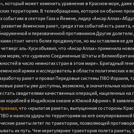
», который может изменить уравнение в Красном море, даже
ских территориях. В телеобращении, которое он обычно прои
х событиях в секторе Газа и Йемене, лидер «Ансар Аллах» Абду
 развитие йеменских ракет, среди этих событий есть ракета, 
бнаруженной и перехваченной противником.Другие долетели д
ками стоит нечто более продвинутое, но мы оставляем ее для
четверг аль-Хуси объявил, что «Ансар Аллах» применила ново
ом морях, что «удивило Соединенные Штаты и Великобританию
жностей в число немногих стран в этом мире». Бригадный ген
йеменской армии и исследователь в области политических и во
разработку ракет и провал Передовые системы ПВО Израиля, т
ковые ракеты уже доступны, возможно, в значительных колич
 стать свидетелями качественных операций, нацеленных на г
их кораблей в Индийском океане и Южной Африке». В заявлен
признал,
что «крылатая ракета», выпущенная со стороны Крас
ПВО и нанесла удары по территориям на юге оккупированной 
ческие ракеты летят по траектории, позволяющей противор
ывать их путь. Чем нерегулярнее траектория полета ракеты, 