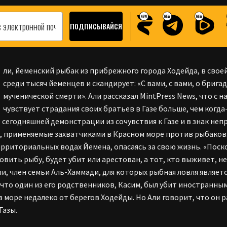
ли, йеменский рыбак из прибрежного города Ходейда, в сво
среди тысяч йеменцев и скандирует: «С вами, с вами, о бриг
мученической смерти». Али рассказал MintPress News, что с 
чувствует страдания своих братьев в Газе больше, чем когд
в сегодняшней демонстрации из сочувствия к Газе и в знак неп
, применяемые захватчиками в Красном море против рыбаков.
ерриториальных водах Йемена, опасаясь за свою жизнь. «Поск
овить рыбу, будет убит или арестован, а тот, кто выживет, 
ли, член семьи Аль-Хаммади, для которых рыбная ловля являе
 что один из его родственников, Касим, был убит иностранн
в море недалеко от берегов Ходейды. Но Али говорит, что он р
Газы.