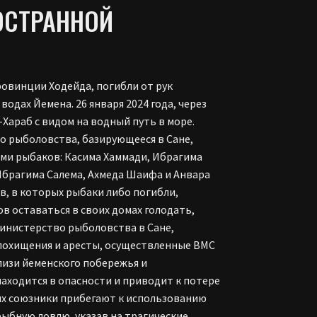
ОСТРАННОЙ
ровинции Ходейда, погибли от рук
одах Йемена. 26 января 2024 года, через
-Хараб с видом на водный путь в море.
о рыболовства, базирующееся в Сане,
ьми рыбаков: Касима Хаммади, Ибрагима
Ибрагима Салема, Ахмеда Шаифа и Анвара
ов, в которых рыбаки либо погибли,
в оставаться в своих домах голодать,
инистерство рыболовства в Сане,
похищения и аресты, осуществленные ВМС
лизи йеменского побережья и
аходится в опасности и приводит к потере
 их союзники прибегают к использованию
рыбную ловлю, указав на трагические