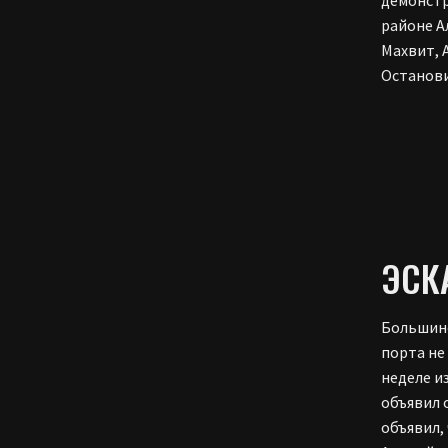
районе А
Махвит, 
Останови
ЭСК
Большинс
порта не
неделе и
объявил 
объявил,