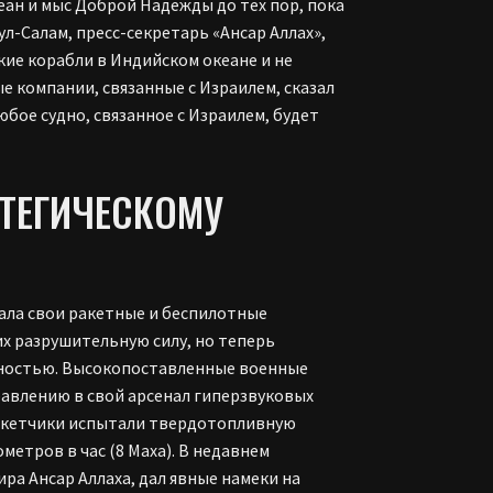
еан и мыс Доброй Надежды до тех пор, пока
л-Салам, пресс-секретарь «Ансар Аллах»,
кие корабли в Индийском океане и не
 компании, связанные с Израилем, сказал
юбое судно, связанное с Израилем, будет
АТЕГИЧЕСКОМУ
вала свои ракетные и беспилотные
х разрушительную силу, но теперь
бностью. Высокопоставленные военные
обавлению в свой арсенал гиперзвуковых
 ракетчики испытали твердотопливную
метров в час (8 Маха). В недавнем
ра Ансар Аллаха, дал явные намеки на