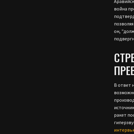
Аравийск
война пр
подтверд
позволяя
он, "дол
подвергн
СТР
ПРЕ
В ответ 
возможно
производ
источник
ракет по
гиперзву
интервь