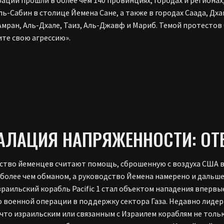
ль-Сабин в столице Йемена Сане, а также в городах Саада, Дх
Амран, Аль-Дхале, Таиз, Аль-Джавф и Мариб. Темой протесто
те свою агрессию».
АЛАЦИЯ НАПРЯЖЕННОСТИ: ОТ
тво йеменцев считают помощь, сброшенную с воздуха США в с
 более чем обманом, а руководство Йемена намерено и дальше
зраильский корабль Pacific 1 стал объектом нападения впервые 
о военной операции в поддержку сектора Газа. Недавно лидер
 что израильским или связанным с Израилем кораблям не толь