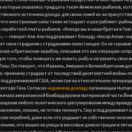
 в которых оказались тридцать тысяч йеменских рыбаков, ко
ственного источника дохода. для своих семей из-за присутств
 что иностранные силы также истощают и разграбляют рыбны
и заработной платы рыбаков. «Иногда мы и наши братья в Газе 
», — говорит Али. Али поддерживает блокаду «Ансар Аллах» и
ет свои страдания с страданиями палестинцев. Он не скрыва
ские и британские корабли, описывая это как операцию соп
 для того, чтобы помешать им ловить рыбу и загрязнять свои во
Газы. Он говорит, что Израиль, Америка и Великобритания дол
о-прежнему страдают от последствий десятилетней войны п
 поддерживаемой США, несмотря на относительное прекращен
секторе Газа. Согласно
недавнему докладу
организации Human Р
начала американской бомбардировки материковой части Йем
ащения любого политического урегулирования между вражд
население, похоже, не готово покинуть Газу и поддерживает 
ских кораблей, даже если это ухудшает их собственное поло
нными, кто вышел на улицы в массовые демонстрации в пятн
ации прошли в более чем 140 провинциях, городах и регионах