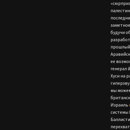
«сюрприз
палестин
последни
заметное
будучи о
разработ
прошлый 
Аравийск
ее возмо
генерал 
Хуси на 
гиперзву
мы можем
британск
Израиль
системы 
Баллисти
перехват