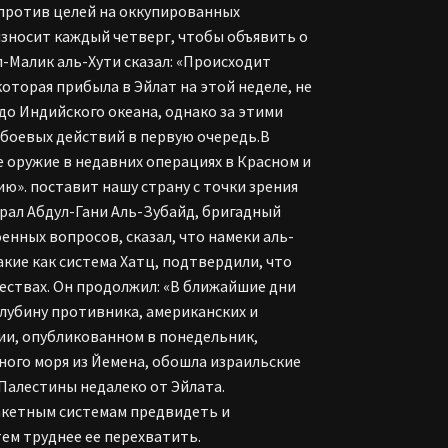
 против целей на оккупированных
зносит каждый четверг, чтобы объявить о
л-Малик аль-Хути сказал: «Происходит
которая прибыла в Эйлат на этой неделе, не
о Индийского океана, однако за этими
 боевых действий в первую очередь.В
е оружие в недавних операциях в Красном и
». поставит нашу страну с точки зрения
ерал Абдул-Гани Аль-Зубайд, бригадный
енных вопросов, сказал, что намеки аль-
акие как система Хатц, подтвердили, что
ествах. Он продолжил: «В ближайшие дни
лубину противника, американских и
ии, опубликованном в понедельник,
ного моря из Йемена, обошла израильские
Палестины недалеко от Эйлата.
акетным системам предвидеть и
тем труднее ее перехватить.