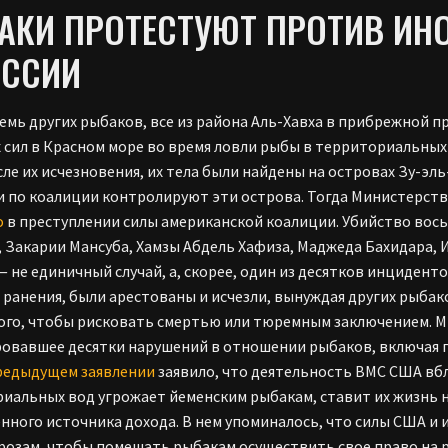
АКИ ПРОТЕСТУЮТ ПРОТИВ ИН
ЕССИИ
семь других рыбаков, все из района Аль-Хавха в прибрежной п
 сил в Красном море во время ловли рыбы в территориальных в
сле их исчезновения, их тела были найдены на островах Зу-эль
 по коалиции контролируют эти острова. Тогда Министерств
о
в преступлении силы американской коалиции. Убийство вос
 Закарии Мансуба, Хамзы Абдель Хафиза, Маджеда Бахидара, 
— не единичный случай, а, скорее, один из десятков инцидент
 ранения, были арестованы и исчезли, вынуждая других рыбако
ого, чтобы рисковать смертью или тюремным заключением. М
овавшее десятки нарушений в отношении рыбаков, включая 
редыдущем заявлении
заявило, что деятельность ВМС США вб
иальных вод угрожает йеменским рыбакам, ставит их жизнь н
нного источника дохода. В нем упоминалось, что силы США и
грозам, чтобы помешать рыбакам осуществить свое право на 