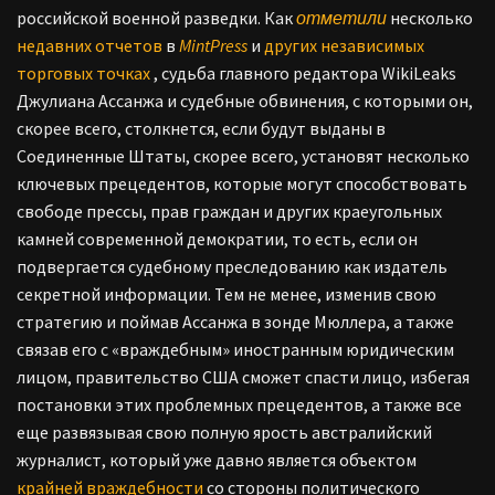
российской военной разведки.
Как
отметили
несколько
недавних отчетов
в
MintPress
и
других независимых
торговых точках
, судьба главного редактора WikiLeaks
Джулиана Ассанжа и судебные обвинения, с которыми он,
скорее всего, столкнется, если будут выданы в
Соединенные Штаты, скорее всего, установят несколько
ключевых прецедентов, которые могут способствовать
свободе прессы, прав граждан и других краеугольных
камней современной демократии, то есть, если он
подвергается судебному преследованию как издатель
секретной информации.
Тем не менее, изменив свою
стратегию и поймав Ассанжа в зонде Мюллера, а также
связав его с «враждебным» иностранным юридическим
лицом, правительство США сможет спасти лицо, избегая
постановки этих проблемных прецедентов, а также все
еще развязывая свою полную ярость австралийский
журналист, который уже давно является объектом
крайней враждебности
со стороны политического