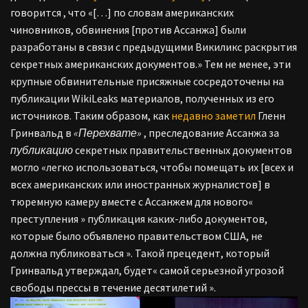
говорится
,
что «[…] по словам американских
чиновников, обвинения [против Ассанжа] были
разработаны
в
связи с предыдущими Викиликс раскрытия
секретных американских документов.»
Тем
не
менее, эти
крупные обвинительные присяжные сосредоточены на
публикации WikiLeaks материалов, полученных из его
источников. Таким образом, как
недавно заметил
Гленн
Гринвальд
в
«Перехвате»
, преследование Ассанжа за
публикацию
секретных правительственных документов
могло «легко использоваться, чтобы помещать их [всех и
всех американских или иностранных журналистов] в
тюремную камеру вместе с Ассанжем для нового«
преступления » публикация каких-либо документов,
которые было объявлено правительством США, не
должна публиковаться ». Такой прецедент, который
Гринвальд утверждал, будет« самой серьезной угрозой
свободы прессы в течение десятилетий ».