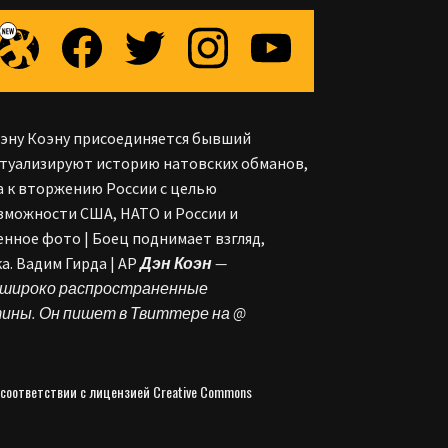
Дэну Коэну присоединяется бывший
стуализируют историю натовских обманов,
а к вторжению России с целью
зможности США, НАТО и России и
нное фото | Боец поднимает взгляд,
а. Вадим Гирда | AP
Дэн Коэн
—
ил широко распространенные
тины. Он пишет в Твиттере на @
 соответствии с лицензией Creative Commons