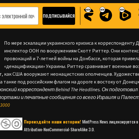
По мере эскалации украинского кризиса к корреспонденту 
инспектор ООН по вооружениям Скотт Риттер. Они контек
провокаций и 7-летней войны на Донбассе, которая привел
«денацификации» Украины. Риттер сравнивает военные во
т, как США вооружают неонацистских ополченцев. Художестве
а танке под российским флагом на дороге к востоку от Донецк
нский корреспондент Behind The Headlines. Он подготов
портажи и печатные сообщения со всего Израиля и Палес
3000
Переиздайте наши истории!
MintPress News лицензируется в
Attribution-NonCommercial-ShareAlike 3.0.