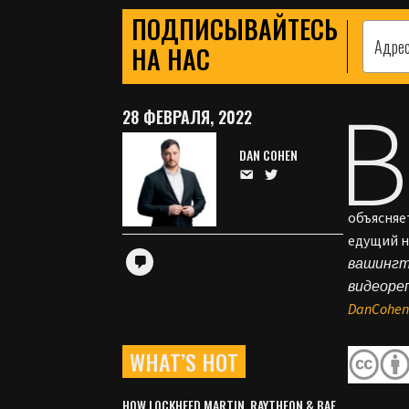
ПОДПИСЫВАЙТЕСЬ
НА НАС
В
28 ФЕВРАЛЯ, 2022
DAN COHEN
объясняе
едущий н
вашингто
видеоре
DanCohen
WHAT’S HOT
HOW LOCKHEED MARTIN, RAYTHEON & BAE