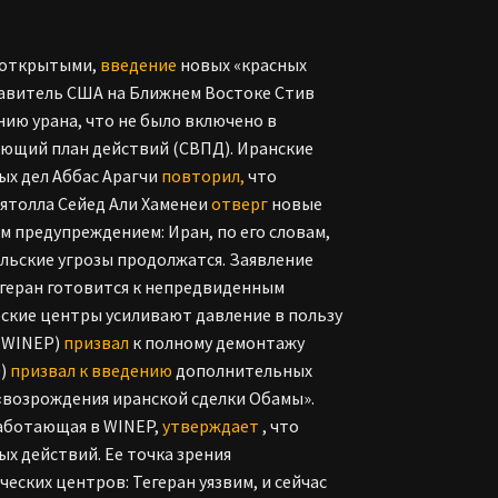
ь открытыми,
введение
новых «красных
тавитель США на Ближнем Востоке Стив
ию урана, что не было включено в
лющий план действий (СВПД). Иранские
ых дел Аббас Арагчи
повторил,
что
Аятолла Сейед Али Хаменеи
отверг
новые
м предупреждением: Иран, по его словам,
ильские угрозы продолжатся. Заявление
егеран готовится к непредвиденным
ские центры усиливают давление в пользу
 (WINEP)
призвал
к полному демонтажу
D)
призвал к введению
дополнительных
возрождения иранской сделки Обамы».
работающая в WINEP,
утверждает
, что
х действий. Ее точка зрения
еских центров: Тегеран уязвим, и сейчас