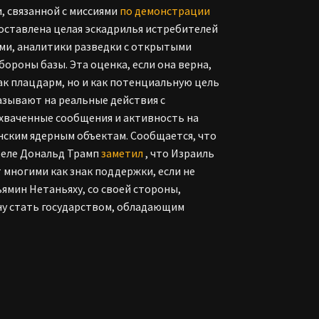
 связанной с миссиями
по демонстрации
доставлена целая эскадрилья истребителей
ями, аналитики разведки с открытыми
ороны базы. Эта оценка, если она верна,
ак плацдарм, но и как потенциальную цель
азывают на реальные действия с
хваченные сообщения и активность на
анским ядерным объектам. Сообщается, что
реле Дональд Трамп
заметил
, что Израиль
многими как знак поддержки, если не
ямин Нетаньяху, со своей стороны,
ну стать государством, обладающим