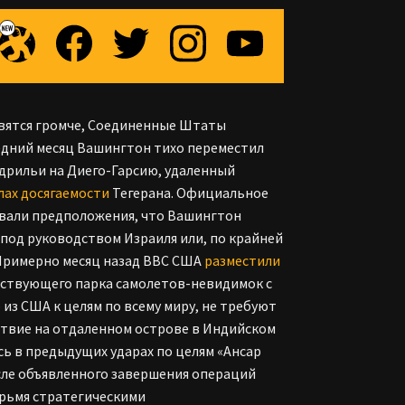
новятся громче, Соединенные Штаты
едний месяц Вашингтон тихо переместил
дрильи на Диего-Гарсию, удаленный
лах досягаемости
Тегерана. Официальное
звали предположения, что Вашингтон
 под руководством Израиля или, по крайней
. Примерно месяц назад ВВС США
разместили
ействующего парка самолетов-невидимок с
з США к целям по всему миру, не требуют
ствие на отдаленном острове в Индийском
ь в предыдущих ударах по целям «Ансар
осле объявленного завершения операций
рьмя стратегическими