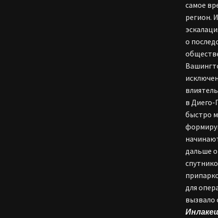
самое вр
регион. 
эскалаци
о послед
обществе
Вашингто
исключе
влиятель
в Диего-
быстро м
формирую
начинают
дальше о
спутнико
припарко
для опер
вызвало 
Инлаке