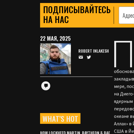
ПОДПИСЫВАЙТЕСЬ
НА НАС
22 МАЯ, 2025
ROBERT INLAKESH
обоснова
закладыв
мере, по
на Диего
ядерным 
передово
WHAT’S HOT
океане в
Аллах» в
США в Йе
HOW LOCKHEED MARTIN, RAYTHEON & BAE