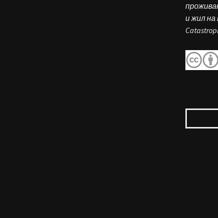
прожива
и жил на 
Catastro