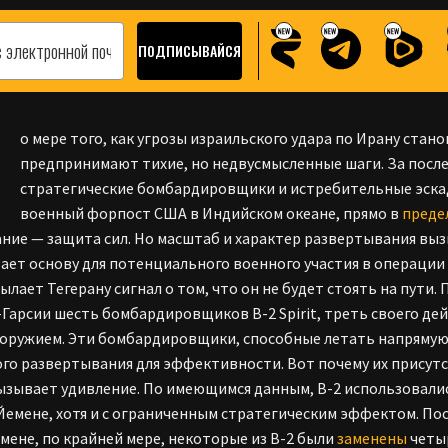
П
о мере того, как угрозы израильского удара по Ирану ста
предпринимают тихие, но недвусмысленные шаги. За посл
стратегические бомбардировщики и истребительные эска
военный форпост США в Индийском океане, прямо в
преде
ние — защита сил. Но масштаб и характер развертывания вы
ает основу для потенциального военного участия в операции
сылает Тегерану сигнал о том, что он не будет стоять на пути
-Гарсии шесть бомбардировщиков B-2 Spirit, треть своего д
оружием. Эти бомбардировщики, способные летать напрямую и
го развертывания для эффективности. Вот почему их присут
ызывает удивление. По имеющимся данным, B-2 использовалис
 Йемене, хотя и с ограниченным стратегическим эффектом. П
мене, по крайней мере, некоторые из B-2 были
заменены
четы