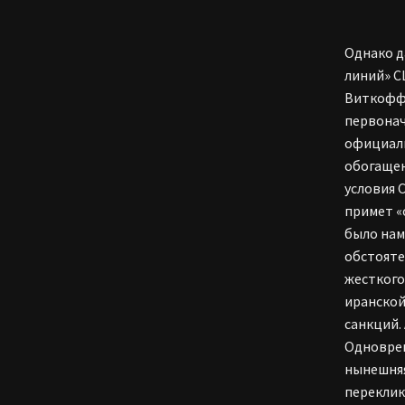
Однако д
линий» С
Виткофф 
первонач
официаль
обогащен
условия 
примет «
было нам
обстояте
жесткого
иранской
санкций.
Одноврем
нынешняя
переклик