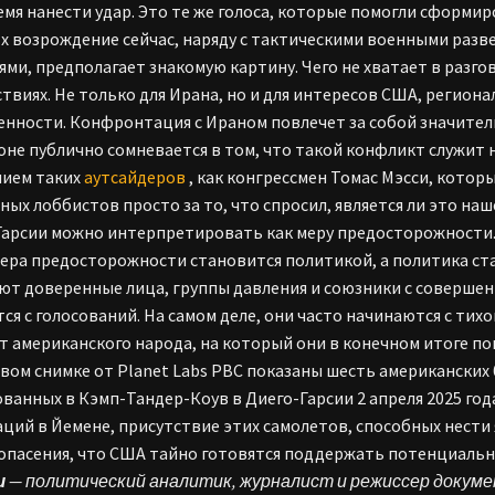
емя нанести удар. Это те же голоса, которые помогли сформ
Их возрождение сейчас, наряду с тактическими военными раз
ями, предполагает знакомую картину. Чего не хватает в разго
ствиях. Не только для Ирана, но и для интересов США, регио
нности. Конфронтация с Ираном повлечет за собой значитель
не публично сомневается в том, что такой конфликт служит
нием таких
аутсайдеров
, как конгрессмен Томас Мэсси, котор
ных лоббистов просто за то, что спросил, является ли это н
Гарсии можно интерпретировать как меру предосторожности. 
ера предосторожности становится политикой, а политика ста
т доверенные лица, группы давления и союзники с совершен
ся с голосований. На самом деле, они часто начинаются с тихо
т американского народа, на который они в конечном итоге по
вом снимке от Planet Labs PBC показаны шесть американски
ванных в Кэмп-Тандер-Коув в Диего-Гарсии 2 апреля 2025 го
аций в Йемене, присутствие этих самолетов, способных нести
опасения, что США тайно готовятся поддержать потенциально
ш
— политический аналитик, журналист и режиссер докум