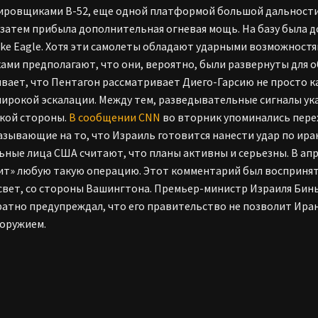
ровщиками B-52, еще одной платформой большой дальности,
 затем прибыла дополнительная огневая мощь. На базу была 
rike Eagle. Хотя эти самолеты обладают ударными возможност
ами предполагают, что они, вероятно, были развернуты для об
вает, что Пентагон рассматривает Диего-Гарсию не просто к
широкой эскалации. Между тем, разведывательные сигналы ук
кой стороны.
В сообщении CNN
во вторник упоминались пере
казывающие на то, что Израиль готовится нанести удар по ир
ные лица США считают, что планы активны и серьезны. В ап
ит» любую такую операцию. Этот комментарий был воспринят 
свет, со стороны Вашингтона. Премьер-министр Израиля Бинь
атно предупреждал, что его правительство не позволит Ира
оружием.