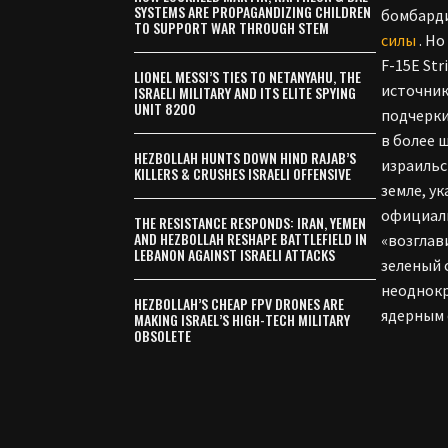
SYSTEMS ARE PROPAGANDIZING CHILDREN
бомбарди
TO SUPPORT WAR THROUGH STEM
силы
. Но
F-15E St
LIONEL MESSI’S TIES TO NETANYAHU, THE
источник
ISRAELI MILITARY AND ITS ELITE SPYING
UNIT 8200
подчерки
в более 
HEZBOLLAH HUNTS DOWN HIND RAJAB’S
израильс
KILLERS & CRUSHES ISRAELI OFFENSIVE
земле, у
официаль
THE RESISTANCE RESPONDS: IRAN, YEMEN
AND HEZBOLLAH RESHAPE BATTLEFIELD IN
«возглав
LEBANON AGAINST ISRAELI ATTACKS
зеленый 
неоднокр
HEZBOLLAH’S CHEAP FPV DRONES ARE
ядерным 
MAKING ISRAEL’S HIGH-TECH MILITARY
OBSOLETE