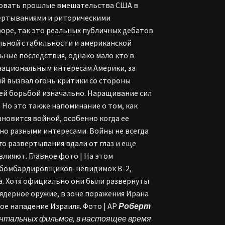
ировать прошлые вмешательства США в
вертываниями и риторическими
воре, так это реальных публичных дебатов
нальной стабильности и американской
ные последствия, однако мало кто в
 национальным интересам Америки, за
ый вызвал огонь критики со стороны
ашей борьбой изначально. Наращивание сил
Но это также напоминание о том, как
новится войной, особенно когда ее
но разными интересами. Войны не всегда
го развертывания вдали от глаз и еще
влияют. Главное фото | На этом
х бомбардировщиков-невидимок B-2,
да. Хотя официально они были развернуты
 ядерное оружие, в зоне поражения Ирана
е нападение Израиля. Фото | AP
Роберт
ентальных фильмов, в настоящее время