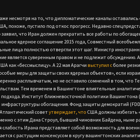
аже несмотря на то, что дипломатические каналы оставалис
ША, похоже, пустило под откос прогресс. Недавно спецпредс
заявил, что Иран должен прекратить все работы по обогащен
альное ядерное соглашение 2015 года, Совместный всеобъем
ные лица полностью отвергли этот шаг. Министр иностранн
ие является суверенным правом и не подлежит обсуждению. 
США как «бессмыслицу». А 22 мая Арагчи
выступил с
более резки
особые меры для защиты своих ядерных объектов», если изра
еренно расплывчатым, но не оставило сомнений в том, что Т
льствам. Тем временем в Вашингтоне влиятельные аналитиче
 подхода. Институт ближневосточной политики Вашингтона
 инфраструктуры обогащения. Фонд защиты демократий (FD
 Атлантический совет
утверждает, что
США должны избегать «
енно с этим Дана Строул, бывший чиновник Байдена, ныне 
 слабость Ирана представляет собой возможность для военны
ается с растущим консенсусом в кругу вашингтонских аналитич