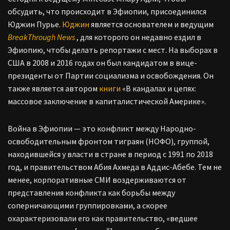
обсудить, что происходит в Эфиопии, присоединился
Юджин Пурье.
Юджин
является основателем и ведущим
BreakThrough News
, для которого он недавно ездил в
Эфиопию, чтобы делать репортажи с мест. На выборах в
США в 2008 и 2016 годах он был кандидатом в вице-
президенты от Партии социализма и освобождения. Он
также является автором
книги
«В кандалах и цепях:
массовое заключение в капиталистической Америке».
Война в Эфиопии — это конфликт между Народно-
освободительным фронтом тиграян (НОФО), группой,
находившейся у власти в стране в период с 1991 по 2018
год, и правительством Абия Ахмеда в Аддис-Абебе. Тем не
менее, корпоративные СМИ воздерживаются от
представления конфликта как борьбы между
соперничающими группировками, а скорее
охарактеризовали его как правительство, «ведшее