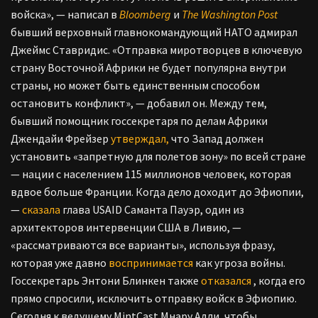
войска», — написал в
Bloomberg
и
The Washington Post
бывший верховный главнокомандующий НАТО адмирал
Джеймс Ставридис. «Отправка миротворцев в ключевую
страну Восточной Африки не будет популярна внутри
страны, но может быть единственным способом
остановить конфликт», — добавил он. Между тем,
бывший помощник госсекретаря по делам Африки
Джендайи Фрейзер
утверждал,
что Запад должен
установить «запретную для полетов зону» по всей стране
— нации с населением 115 миллионов человек, которая
вдвое больше Франции. Когда дело доходит до Эфиопии,
—
сказала
глава USAID Саманта Пауэр, один из
архитекторов интервенции США в Ливию, —
«рассматриваются все варианты», используя фразу,
которая уже давно
воспринимается
как угроза войны.
Госсекретарь Энтони Блинкен также
отказался
, когда его
прямо спросили, исключить отправку войск в Эфиопию.
Сегодня к ведущему MintCast Мнару Адли, чтобы