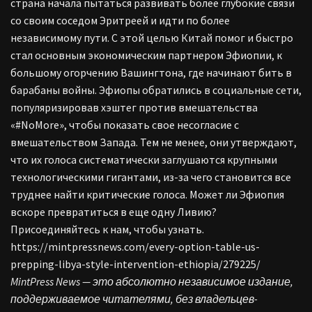
страна начала пытаться развивать более глубокие связи
со своим соседом Эритреей и идти по более
независимому пути. С этой целью Китай помог и быстро
стал основным экономическим партнером Эфиопии, к
большому огорчению Вашингтона, где начинают бить в
барабаны войны. Эфиопы обратились в социальные сети,
популяризировав хэштег против вмешательства
«#NoMore», чтобы показать свое несогласие с
вмешательством Запада. Тем не менее, они утверждают,
что их голоса систематически заглушаются крупными
технологическими гигантами, из-за чего становится все
труднее найти критические голоса. Может ли Эфиопия
вскоре превратиться в еще одну Ливию?
Присоединяйтесь к нам, чтобы узнать.
https://mintpressnews.com/every-option-table-us-
prepping-libya-style-intervention-ethiopia/279225/
MintPress News — это абсолютно независимое издание,
поддерживаемое читателями, без владельцев-