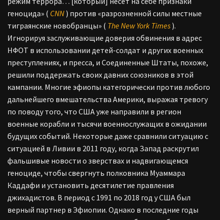
режим террора… [который] несет на себе признаки
геноцида» (
CNN
) против «разрозненной силы местные
тиграянские новобранцы» (
The New York Times
).
Игнорируя заслуживающие доверия обвинения в адрес
НФОТ в использовании детей-солдат и других военных
преступлениях, и пресса, и Соединенные Штаты, похоже,
решили поддержать своих давних союзников в этой
кампании. Многие эфиопы категорически против любого
дальнейшего вмешательства Америки, выражая тревогу
по поводу того, что США уже направили в регион
военные корабли и тысячи военнослужащих в ожидании
будущих событий. Некоторые даже сравнили ситуацию с
ситуацией в Ливии в 2011 году, когда Запад раскрутил
фальшивые новости о зверствах и надвигающемся
геноциде, чтобы свергнуть полковника Муаммара
Каддафи и установить десятилетие правления
джихадистов. В период с 1991 по 2018 год у США был
верный партнер в Эфиопии. Однако в последние годы