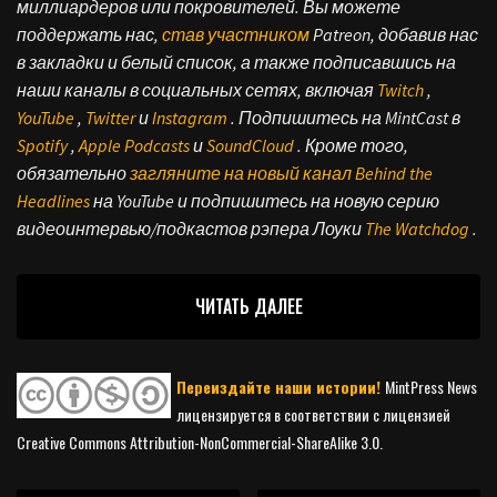
миллиардеров или покровителей. Вы можете
поддержать нас,
став участником
Patreon, добавив нас
в закладки и белый список, а также подписавшись на
наши каналы в социальных сетях, включая
Twitch
,
YouTube
,
Twitter
и
Instagram
.
Подпишитесь на MintCast в
Spotify
,
Apple Podcasts
и
SoundCloud
.
Кроме того,
обязательно
загляните на новый канал Behind the
Headlines
на YouTube и подпишитесь на новую серию
видеоинтервью/подкастов рэпера Лоуки
The Watchdog
.
ЧИТАТЬ ДАЛЕЕ
Переиздайте наши истории!
MintPress News
лицензируется в соответствии с лицензией
Creative Commons Attribution-NonCommercial-ShareAlike 3.0.