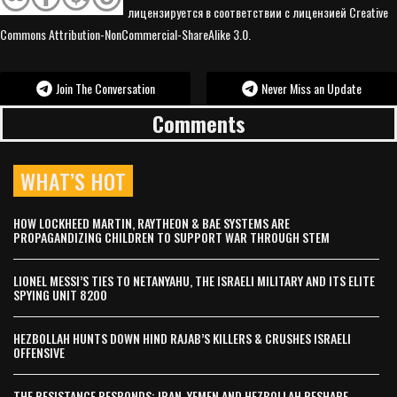
лицензируется в соответствии с лицензией Creative
Commons Attribution-NonCommercial-ShareAlike 3.0.
Join The Conversation
Never Miss an Update
Comments
WHAT’S HOT
HOW LOCKHEED MARTIN, RAYTHEON & BAE SYSTEMS ARE
PROPAGANDIZING CHILDREN TO SUPPORT WAR THROUGH STEM
LIONEL MESSI’S TIES TO NETANYAHU, THE ISRAELI MILITARY AND ITS ELITE
SPYING UNIT 8200
HEZBOLLAH HUNTS DOWN HIND RAJAB’S KILLERS & CRUSHES ISRAELI
OFFENSIVE
THE RESISTANCE RESPONDS: IRAN, YEMEN AND HEZBOLLAH RESHAPE