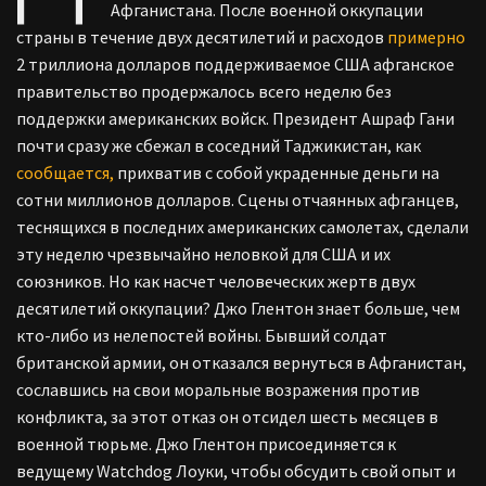
Афганистана. После военной оккупации
страны в течение двух десятилетий и расходов
примерно
2 триллиона долларов поддерживаемое США афганское
правительство продержалось всего неделю без
поддержки американских войск. Президент Ашраф Гани
почти сразу же сбежал в соседний Таджикистан, как
сообщается,
прихватив с собой украденные деньги на
сотни миллионов долларов. Сцены отчаянных афганцев,
теснящихся в последних американских самолетах, сделали
эту неделю чрезвычайно неловкой для США и их
союзников. Но как насчет человеческих жертв двух
десятилетий оккупации? Джо Глентон знает больше, чем
кто-либо из нелепостей войны. Бывший солдат
британской армии, он отказался вернуться в Афганистан,
сославшись на свои моральные возражения против
конфликта, за этот отказ он отсидел шесть месяцев в
военной тюрьме. Джо Глентон присоединяется к
ведущему Watchdog Лоуки, чтобы обсудить свой опыт и