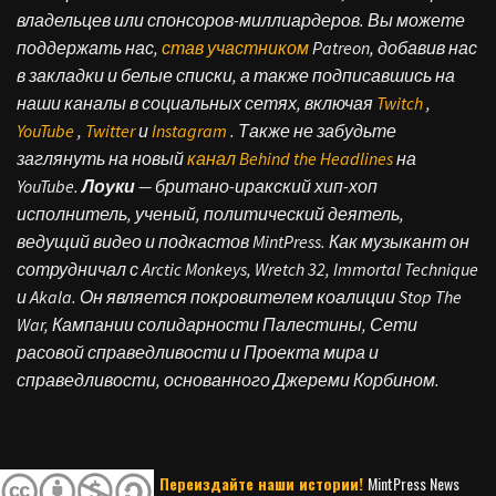
владельцев или спонсоров-миллиардеров. Вы можете
поддержать нас,
став участником
Patreon, добавив нас
в закладки и белые списки, а также подписавшись на
наши каналы в социальных сетях, включая
Twitch
,
YouTube
,
Twitter
и
Instagram
.
Также не забудьте
заглянуть на новый
канал Behind the Headlines
на
YouTube.
Лоуки
— британо-иракский хип-хоп
исполнитель, ученый, политический деятель,
ведущий видео и подкастов MintPress. Как музыкант он
сотрудничал с Arctic Monkeys, Wretch 32, Immortal Technique
и Akala. Он является покровителем коалиции Stop The
War, Кампании солидарности Палестины, Сети
расовой справедливости и Проекта мира и
справедливости, основанного Джереми Корбином.
Переиздайте наши истории!
MintPress News