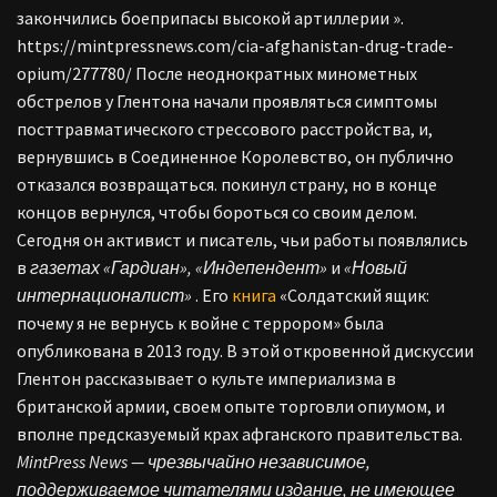
закончились боеприпасы высокой артиллерии ».
https://mintpressnews.com/cia-afghanistan-drug-trade-
opium/277780/ После неоднократных минометных
обстрелов у Глентона начали проявляться симптомы
посттравматического стрессового расстройства, и,
вернувшись в Соединенное Королевство, он публично
отказался возвращаться. покинул страну, но в конце
концов вернулся, чтобы бороться со своим делом.
Сегодня он активист и писатель, чьи работы появлялись
в
газетах «Гардиан», «Индепендент»
и
«Новый
интернационалист»
. Его
книга
«Солдатский ящик:
почему я не вернусь к войне с террором» была
опубликована в 2013 году. В этой откровенной дискуссии
Глентон рассказывает о культе империализма в
британской армии, своем опыте торговли опиумом, и
вполне предсказуемый крах афганского правительства.
MintPress News — чрезвычайно независимое,
поддерживаемое читателями издание, не имеющее