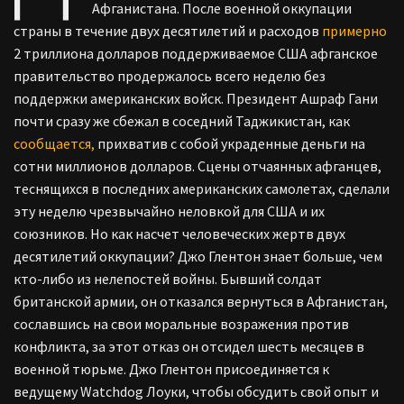
Афганистана. После военной оккупации
страны в течение двух десятилетий и расходов
примерно
2 триллиона долларов поддерживаемое США афганское
правительство продержалось всего неделю без
поддержки американских войск. Президент Ашраф Гани
почти сразу же сбежал в соседний Таджикистан, как
сообщается,
прихватив с собой украденные деньги на
сотни миллионов долларов. Сцены отчаянных афганцев,
теснящихся в последних американских самолетах, сделали
эту неделю чрезвычайно неловкой для США и их
союзников. Но как насчет человеческих жертв двух
десятилетий оккупации? Джо Глентон знает больше, чем
кто-либо из нелепостей войны. Бывший солдат
британской армии, он отказался вернуться в Афганистан,
сославшись на свои моральные возражения против
конфликта, за этот отказ он отсидел шесть месяцев в
военной тюрьме. Джо Глентон присоединяется к
ведущему Watchdog Лоуки, чтобы обсудить свой опыт и