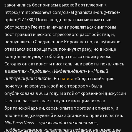
закончились боеприпасы высокой артиллерии ».
https://mintpressnews.com/cia-afghanistan-drug-trade-
opium/277780/ После неоднократных минометных
обстрелов у Глентона начали проявляться симптомы
посттравматического стрессового расстройства, и,
вернувшись в Соединенное Королевство, он публично
отказался возвращаться. покинул страну, но в конце
концов вернулся, чтобы бороться со своим делом.
Сегодня он активист и писатель, чьи работы появлялись
в
газетах «Гардиан», «Индепендент»
и
«Новый
интернационалист»
. Его
книга
«Солдатский ящик:
почему я не вернусь к войне с террором» была
опубликована в 2013 году. В этой откровенной дискуссии
Глентон рассказывает о культе империализма в
британской армии, своем опыте торговли опиумом, и
вполне предсказуемый крах афганского правительства.
MintPress News — чрезвычайно независимое,
поддерживаемое читателями издание, не имеющее