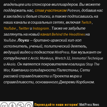
владельцев или спонсоров-миллиардеров. Вы можете
поддержать нас,
став участником
Patreon, добавив нас
в закладки и белые списки, а также подписавшись на
наши каналы в социальных сетях, включая
Twitch
,
YouTube
,
Twitter
и
Instagram
.
Также не забудьте
заглянуть на новый
канал Behind the Headlines
на
YouTube.
Лоуки
— британо-иракский хип-хоп
исполнитель, ученый, политический деятель,
ведущий видео и подкастов MintPress. Как музыкант он
сотрудничал с Arctic Monkeys, Wretch 32, Immortal Technique
и Akala. Он является покровителем коалиции Stop The
War, Кампании солидарности Палестины, Сети
расовой справедливости и Проекта мира и
справедливости, основанного Джереми Корбином.
Переиздайте наши истории!
MintPress News