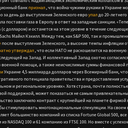
стрит совпало с надвигающимся экономическим коллапсом в З
ционный банк
признал
, что война чужими руками в Украине м
о за день до выступления Зеленского евро
упал
до 20-летнего 
ла поставки газа в Европу в ответ на западные санкции. «Теп
 (с долларом) и останется на этом уровне в течение следующ
Sachs Майкл Кэхилл. Между тем, как S&P 500, так и промышле
е
после выступления Зеленского, а высокие темпы инфляции о
ратно
утверждал
, что если НАТО не раскошелится на военную
следующей на Запад. И коллективный Запад охотно согласился
 военной помощи, а также неисчислимые суммы финансовой п
ли
Украине 4,5 миллиарда долларов через Всемирный банк, чт
ративного потенциала правительства и предоставления услу
ьном и региональном уровнях». Хотя страна, почти полност
ой поддержкой, может показаться не самым привлекательны
ьство заключило контракт с крупнейшей на планете фирмой 
бы стимулировать многонациональные спекуляции. На своем в
ляет большинство компаний из списка Fortune Global 500, все 
 из NASDAQ 100 и 61 компанию из FTSE 100. Но вместе с успех