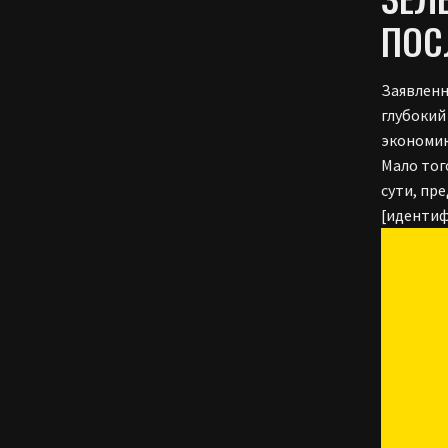
ПОС
Заявленн
глубокий
экономик
Мало тог
сути, пр
[идентиф