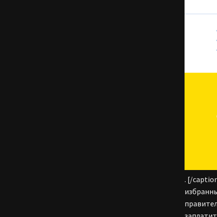
.
[/captio
избранны
правител
заплатит