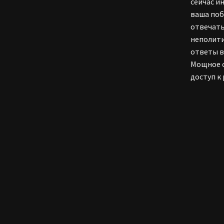
сейчас и
ваша поб
отвечать
неполити
ответы в
Мощное с
доступ к