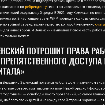
м с общественностью подвергся резкой критике в феврале этог
ю кампанию по
ребрендингу
гигантов ископаемого топлива, так
опечителей окружающей среды. В 2021 году Комиссия по ценн
чничество. В настоящее время WPP проводит одну из своих с
мую войной страну, правительство которой неизменно
счита
ем для инвесторов. И Зеленский выполняет свою часть работы
как только может.
ЕНСКИЙ ПОТРОШИТ ПРАВА РАБ
СПРЕПЯТСТВЕННОГО ДОСТУПА
ИТАЛА»
ря Владимир Зеленский появился на большом плазменном экр
 в стиле боевого платья, сияя на полу Нью-Йоркской фондово
т торговцам, — у свободы много проявлений, но самое главно
го, на благо своих детей и на нужду своей страны. Украина — э