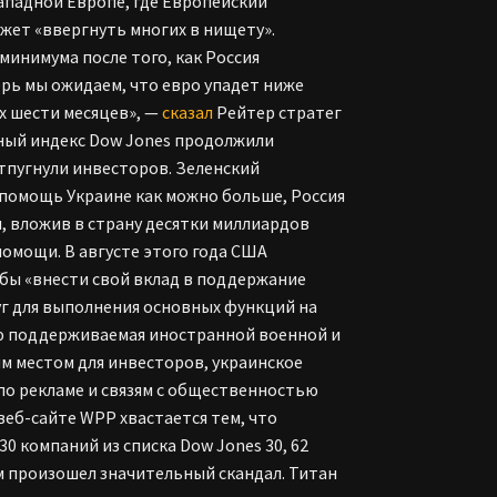
ападной Европе, где Европейский
ожет «ввергнуть многих в нищету».
минимума после того, как Россия
ерь мы ожидаем, что евро упадет ниже
их шести месяцев», —
сказал
Рейтер стратег
нный индекс Dow Jones продолжили
тпугнули инвесторов. Зеленский
 помощь Украине как можно больше, Россия
, вложив в страну десятки миллиардов
омощи. В августе этого года США
обы «внести свой вклад в поддержание
г для выполнения основных функций на
ью поддерживаемая иностранной военной и
м местом для инвесторов, украинское
по рекламе и связям с общественностью
еб-сайте WPP хвастается тем, что
30 компаний из списка Dow Jones 30, 62
ом произошел значительный скандал. Титан