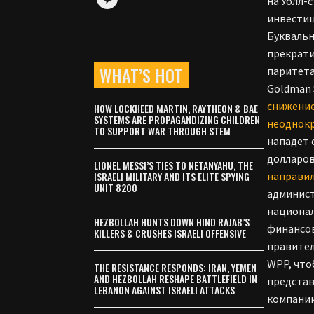
на Уолл-
инвести
Буквальн
прекрати
WHAT’S HOT
паритета
Goldman 
снижени
HOW LOCKHEED MARTIN, RAYTHEON & BAE
SYSTEMS ARE PROPAGANDIZING CHILDREN
неоднок
TO SUPPORT WAR THROUGH STEM
нападет 
долларов
LIONEL MESSI’S TIES TO NETANYAHU, THE
ISRAELI MILITARY AND ITS ELITE SPYING
направи
UNIT 8200
админист
национал
HEZBOLLAH HUNTS DOWN HIND RAJAB’S
финансов
KILLERS & CRUSHES ISRAELI OFFENSIVE
правител
WPP, что
THE RESISTANCE RESPONDS: IRAN, YEMEN
AND HEZBOLLAH RESHAPE BATTLEFIELD IN
представ
LEBANON AGAINST ISRAELI ATTACKS
компании