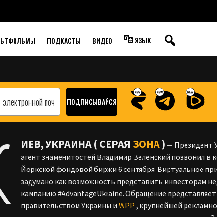
 ЕВРО ПАДАЕТ
А
ЯЗЫК
ЛЬТФИЛЬМЫ
ПОДКАСТЫ
ВИДЕО
К
ИЕВ, УКРАИНА (
СЕРАЯ
ЗОНА
)
—
Президент У
агент знаменитостей Владимир Зеленский позвонил в 
Йоркской фондовой биржи 6 сентября. Виртуальное при
задумано как возможность представить инвесторам не
кампанию #AdvantageUkraine. Обращение представляет
правительством Украины и
WPP
, крупнейшей рекламно