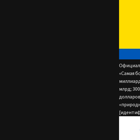
Официаль
«Самая б
миллиард
млрд; 30
долларов
«природн
[идентиф