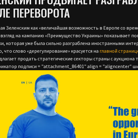
ЛЕ ПЕРЕВОРОТА
ая Зеленским как «величайшая возможность в Европе со вре
 взгляд на кампанию «Преимущество Украины» показывает п
и, которая уже была сильно разграблена иностранными интер
о, что слово «дерегулирование» красуется на
главной страниц
едлагает продать стратегические секторы страны с аукциона 
икатор подписи = "attachment_86401" align = "aligncenter" ши