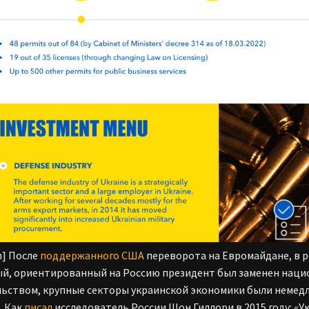
n] После
поддержанного США
переворота на Евромайдане, в р
й, ориентированный на Россию президент был заменен наци
ьством, крупные секторы украинской экономики были немед
. Как
писал
исследователь России Шон Гиллори в 2015 году: «