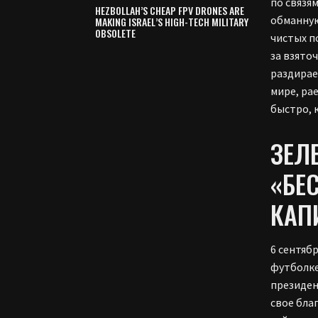
по связя
HEZBOLLAH’S CHEAP FPV DRONES ARE
обманну
MAKING ISRAEL’S HIGH-TECH MILITARY
OBSOLETE
чистых п
за взято
раздирае
мире, ра
быстро, 
ЗЕЛ
«БЕ
КАП
6 сентяб
футболке
президен
свое бла