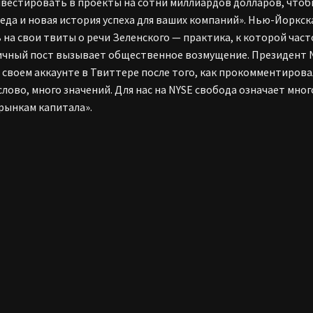
нвестировать в проекты на сотни миллиардов долларов, чтоб
еда и новая история успеха для ваших компаний». Нью-Йоркс
 на свои твиты о речи Зеленского — практика, к которой час
чный пост вызывает общественное возмущение. Президент N
 своем аккаунте в Твиттере после того, как прокомментирова
лово, много значений. Для нас на NYSE свобода означает мно
 рынкам капитала».