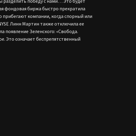
ы разделить победу с нами… Это будет
кая фондовая биржа быстро прекратила
то прибегают компании, когда спорный или
YSE Линн Мартин также отключила ее
ла появление Зеленского: «Свобода.
гое. Это означает беспрепятственный