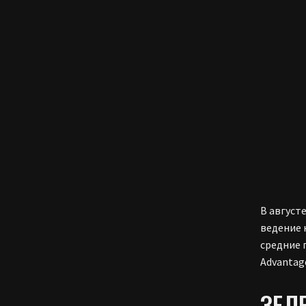
В август
ведение 
средние 
Advantag
ЗЕЛ