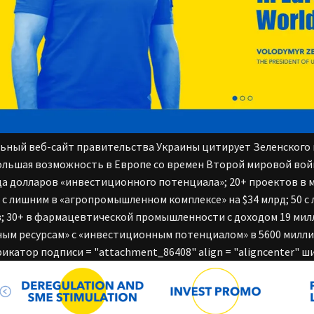
ный веб-сайт правительства Украины цитирует Зеленского 
ольшая возможность в Европе со времен Второй мировой вой
а долларов «инвестиционного потенциала»; 20+ проектов в м
0 с лишним в «агропромышленном комплексе» на $34 млрд; 50 с
; 30+ в фармацевтической промышленности с доходом 19 милл
ым ресурсам» с «инвестиционным потенциалом» в 5600 миллиа
икатор подписи = "attachment_86408" align = "aligncenter" ши