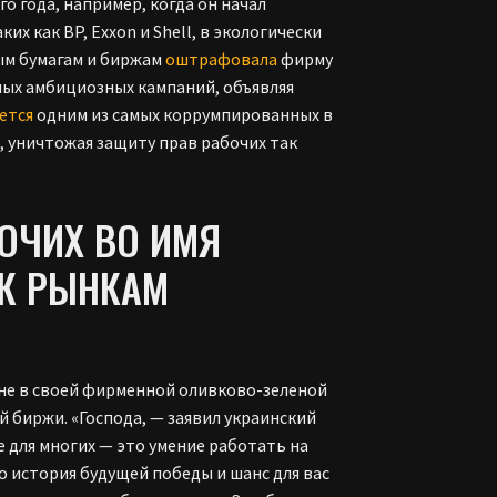
о года, например, когда он начал
их как BP, Exxon и Shell, в экологически
ым бумагам и биржам
оштрафовала
фирму
амых амбициозных кампаний, объявляя
ется
одним из самых коррумпированных в
, уничтожая защиту прав рабочих так
ОЧИХ ВО ИМЯ
 К РЫНКАМ
ане в своей фирменной оливково-зеленой
й биржи. «Господа, — заявил украинский
е для многих — это умение работать на
то история будущей победы и шанс для вас