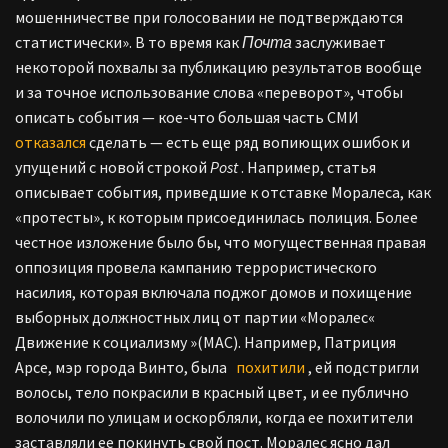
мошенничестве при голосовании не подтверждаются
статистически». В то время как
Почта
заслуживает
некоторой похвалы за публикацию результатов вообще
и за точное использование слова «переворот», чтобы
описать события — кое-что большая часть СМИ
отказался
сделать — есть еще ряд вопиющих ошибок и
упущений с новой строкой
Post
. Например, статья
описывает события, приведшие к отставке Моралеса, как
«протесты», к которым присоединилась полиция. Более
честное изложение было бы, что могущественная правая
оппозиция провела кампанию террористического
насилия, которая включала поджог домов и похищение
выборных должностных лиц от партии «Моралес«
Движение к социализму »(МАС). Например, Патриция
Арсе, мэр города Винто, была
похитили
, ей подстригли
волосы, тело покрасили в красный цвет, и ее публично
волочили по улицам и оскорбляли, когда ее похитители
заставляли ее покинуть свой пост. Моралес ясно дал