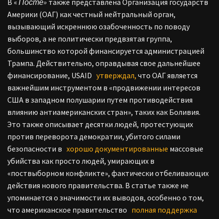
В «
Посте»
также представлена Организация государств
Америки (ОАГ) как честный нейтральный орган,
вызывающий искреннюю озабоченность по поводу
выборов, а не политически предвзятая группа,
большинство которой финансируется администрацией
Трампа. Действительно, оправдывая свое дальнейшее
финансирование, USAID
утверждал,
что ОАГ является
важнейшим инструментом в «продвижении интересов
США в западном полушарии путем противодействия
влиянию антиамериканских стран», таких как Боливия.
Это также описывает десятки людей, протестующих
против переворота демократии, убитого силами
безопасности в
хорошо документированные
массовые
убийства как просто людей, умирающих в
«поствыборном конфликте», фактически отбеливающих
действия нового правительства. В статье также не
упоминается о значимости их выводов, особенно о том,
что американское правительство
полная поддержка