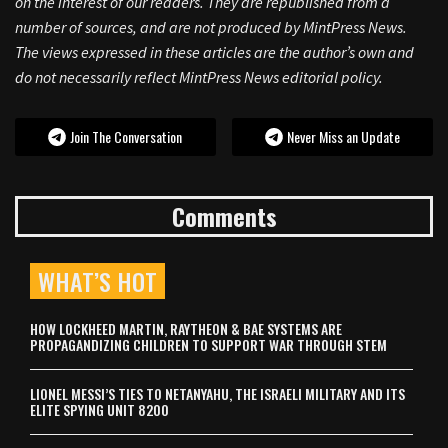
on the interest of our readers. They are republished from a
number of sources, and are not produced by MintPress News.
The views expressed in these articles are the author’s own and
do not necessarily reflect MintPress News editorial policy.
Join The Conversation
Never Miss an Update
Comments
WHAT’S HOT
HOW LOCKHEED MARTIN, RAYTHEON & BAE SYSTEMS ARE
PROPAGANDIZING CHILDREN TO SUPPORT WAR THROUGH STEM
LIONEL MESSI’S TIES TO NETANYAHU, THE ISRAELI MILITARY AND ITS
ELITE SPYING UNIT 8200