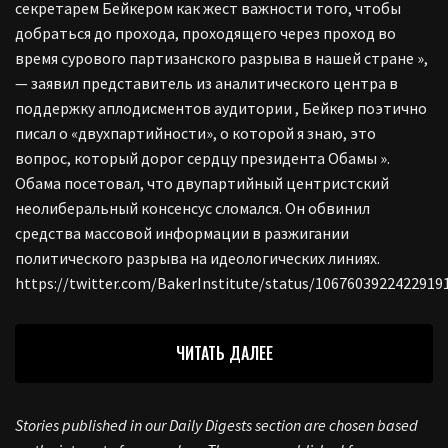
секретарем Бейкером как жест важности того, чтобы
добраться до прохода, проходящего через проход во
время сурового партизанского разрыва в нашей стране »,
— заявил представитель из аналитического центра в
поддержку аплодисментов аудитории , Бейкер поэтично
писал о «двухпартийности», о которой я знаю, это
вопрос, который дорог сердцу президента Обамы ».
Обама посетовал, что двупартийный центристский
неолиберальный консенсус сломался. Он обвинил
средства массовой информации в разжигании
политического разрыва на идеологических линиях.
https://twitter.com/BakerInstitute/status/1067603922422919
ЧИТАТЬ ДАЛЕЕ
Stories published in our Daily Digests section are chosen based