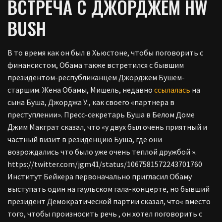
ВСТРЕЧА С ДЖОРДЖЕМ HW
BUSH
В то время как он был в Хьюстоне, чтобы поговорить с
финансистом, Обама также встретился с бывшим
президентом-республиканцем Джорджем Бушем-
старшим. Жена Обамы, Мишель, недавно
ссылалась
на
сына Буша, Джорджа У., как своего «партнера в
преступлении». Пресс-секретарь Буша в Белом Доме
Джим Макграт сказал, что «у двух был очень приятный и
частный визит в резиденцию Буша, где они
возрождались что было уже очень теплой дружбой ».
https://twitter.com/jgm41/status/1067581572243701760
Институт Бейкера первоначально пригласил Обаму
выступать один на гаульском гала-концерте, но бывший
президент Демократической партии сказал, что« вместо
того, чтобы произносить речь , он хотел поговорить с