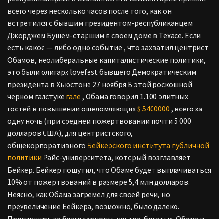
всего через несколько часов после того, как он
встретился с бывшим президентом-республиканцем
Джорджем Бушем-старшим в своем доме в Техасе. Если
есть какое — либо одно событие , что захватил центрист
Обамов, неолиберальные капиталистические политики,
это были олигарх lovefest бывшего Демократическим
президента в Хьюстоне 27 ноября В этой роскошной
черном галстуке
гале
, Обама говорил 1.100 элитных
гостей в повышении ошеломляющих
$ 5400000
, всего за
одну ночь (при среднем пожертвовании почти 5 000
долларов США), для центристского,
общекорпоративного
Бейкерского института публичной
политики
Райс-университета, который возглавляет
Бейкер. Бейкер пошутил, что Обаме будет выплачиваться
10% от пожертвований в размере 5,4 млн долларов.
Неясно, как Обама загремел для своей речи, но
преувеличение Бейкера, возможно, было далеко.
Просившись за благодарность ультра-богатых, Обама и