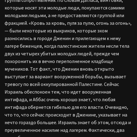
группы сопротивления. По словам Дагласа, винтовки,
которые носят эти молодые люди, покупаются самими
молодыми людьми, а не предоставляются группой или
фракцией. «Кровь за кровь, пуля за пулю, огонь за огонь»,
— были некоторые из выкриков, которые эхом
разносились в городе Дженин и прилегающем к нему
лагере беженцев, когда палестинские жители несли тела
двух из четырех убитых молодых людей, прежде чем
похоронить их в вечно переполненное кладбище
мучеников. Тот факт, что Дженин вновь открыто
выступает за вариант вооруженной борьбы, вызывает
тревогу по всей оккупированной Палестине. Сейчас
Израиль обеспокоен тем, что идет вооруженная
интифада, и Аббас очень хорошо знает, что любая
интифада обернется гибелью для его власти. Очевидно,
что то, что сейчас происходит в Дженине, указывает на
нечто гораздо большее. Израиль знает об этом, отсюда и
преувеличенное насилие над лагерем. Фактически, два