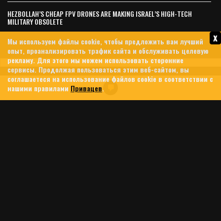
HEZBOLLAH’S CHEAP FPV DRONES ARE MAKING ISRAEL’S HIGH-TECH
MILITARY OBSOLETE
x
Мы используем файлы cookie, чтобы предложить вам лучший
опыт, проанализировать трафик сайта и обслуживать целевую
рекламу. Для этого мы можем использовать сторонние
сервисы. Продолжая пользоваться этим веб-сайтом, вы
соглашаетеся на использование файлов cookie в соответствии с
TINDER’S SECRET WAR: HOW
нашими правилами
Привацев
.
ISRAEL USED THE DATING APP
IN THE PROPAGANDA BATTLE
FOR SOUTH LEBANON
23 ИЮНЯ, 2026