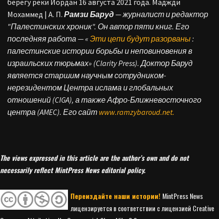
берегу реки Иордан 16 августа 2021 года. Маджди
Мохаммед | А. П.
Рамзи Баруд
— журналист и редактор
"Палестинских хроник". Он автор пяти книг. Его
последняя работа — «
Эти цепи будут разорваны
:
палестинские истории борьбы и неповиновения в
израильских тюрьмах» (Clarity Press). Доктор Баруд
является старшим научным сотрудником-
нерезидентом Центра ислама и глобальных
отношений (CIGA), а также Афро-Ближневосточного
центра (AMEC). Его сайт
www.ramzybaroud.net.
The views expressed in this article are the author’s own and do not
necessarily reflect MintPress News editorial policy.
Переиздайте наши истории!
MintPress News
лицензируется в соответствии с лицензией Creative