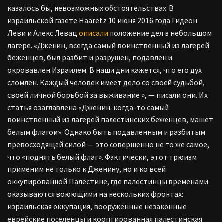
казалось бы, невозможных обстоятельствах. В
израильской газете Haaretz 10 июня 2016 года Гидеон
Леви и Алекс Левац
описали
положение дел в небольшом
лагере. «Дженин, всегда самый воинственный из лагерей
беженцев, был разбит и разрушен, подавлен и
окровавлен Израилем. В наши дни кажется, что его дух
сломлен. Каждый человек имеет дело со своей судьбой,
своей личной борьбой за выживание », — писали они. Их
статья озаглавлена «Дженин, когда-то самый
воинственный из лагерей палестинских беженцев, машет
белым флагом». Однако быть подавленным и разбитым
превосходящей силой — это совершенно не то же самое,
что «поднять белый флаг». Фактически, этот трюизм
применим не только к Дженину, но и ко всей
оккупированной Палестине, где палестинцы временами
оказываются воюющими на нескольких фронтах:
израильская оккупация, вооруженные незаконные
еврейские поселенцы и кооптированная палестинская