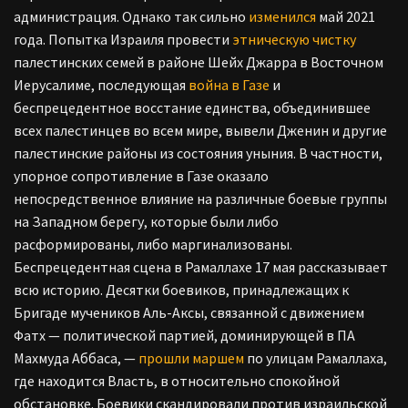
администрация. Однако так сильно
изменился
май 2021
года. Попытка Израиля провести
этническую чистку
палестинских семей в районе Шейх Джарра в Восточном
Иерусалиме, последующая
война в Газе
и
беспрецедентное восстание единства, объединившее
всех палестинцев во всем мире, вывели Дженин и другие
палестинские районы из состояния уныния. В частности,
упорное сопротивление в Газе оказало
непосредственное влияние на различные боевые группы
на Западном берегу, которые были либо
расформированы, либо маргинализованы.
Беспрецедентная сцена в Рамаллахе 17 мая рассказывает
всю историю. Десятки боевиков, принадлежащих к
Бригаде мучеников Аль-Аксы, связанной с движением
Фатх — политической партией, доминирующей в ПА
Махмуда Аббаса, —
прошли маршем
по улицам Рамаллаха,
где находится Власть, в относительно спокойной
обстановке. Боевики скандировали против израильской