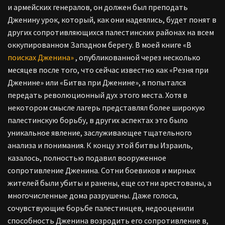
и армейских генералов, он должен был преподать
Дженину урок, который, как они надеялись, будет понят в
других сопротивляющихся палестинских районах на всем
оккупированном Западном берегу. В моей книге «В
поисках Дженина»
, опубликованной через несколько
месяцев после того, что сейчас известно как «Резня при
Дженине» или «Битва при Дженине», я попытался
передать революционный дух этого места. Хотя в
некотором смысле лагерь представлял более широкую
палестинскую борьбу, в других аспектах это было
уникальное явление, заслуживающее тщательного
анализа и понимания. К концу этой битвы Израиль,
казалось, полностью подавил вооруженное
сопротивление Дженина. Сотни боевиков и мирных
жителей были убиты и ранены, еще сотни арестованы, а
многочисленные дома разрушены. Даже голоса,
сочувствующие борьбе палестинцев, недооценили
способность Дженина возродить его сопротивление в,