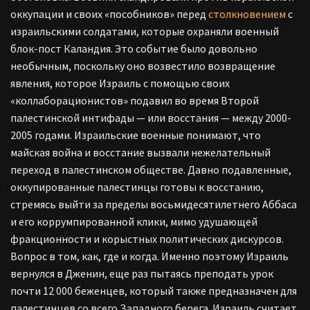
оккупации и своих «пособников» перед
столкновением
с
израильскими солдатами, которые охраняли военный
блок-пост Каландия. Это событие было довольно
необычным, поскольку оно возвестило возвращение
явления, которое Израиль с помощью своих
«коллаборационистов» подавил во время Второй
палестинской интифады — или восстания — между 2000-
2005 годами. Израильские военные понимают, что
майская война и восстание вызвали нежелательный
переход в палестинском обществе. Давно подавленные,
оккупированные палестинцы готовы к восстанию,
стремясь выйти за пределы восьмидесятилетнего Аббаса
и его коррумпированной клики, мимо удушающей
фракционности и корыстных политических дискурсов.
Вопрос в том, как, где и когда. Именно поэтому Израиль
вернулся в Дженин, еще раз пытаясь преподать урок
почти 12 000 беженцев, который также предназначен для
палестинцев со всего Западного берега. Израиль считает,