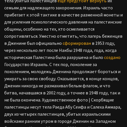
тела убитых палестинцев
еще предстоит вернуть
их
семьям для надлежащего захоронения. Израиль часто
прибегает к этой тактике в качестве разменной монеты и
для усиления психологического давления на палестинские
общины, особенно на тех, кто осмеливается
сопротивляться. Уместно отметить, что лагерь беженцев
в Дженине был официально
сформирован
в 1953 году,
через несколько лет после Накбы 1948 года, года, когда
историческая Палестина была разрушена и было
создано
Государство Израиль. С тех пор, поколение за
поколением, молодежь Дженина продолжает бороться и
умирать за свою свободу. Оказывается, в конце концов,
Дженин никогда не размахивал белым флагом, и что
битва, начавшаяся в 2002 году, а точнее в 1948 году, так и
не была окончена. Художественное фото | Скорбящие
палестинцы несут тела Раеда Абу Сеифа и Салеха Аммара,
двух из четырех палестинцев, убитых израильскими
войсками ранним утром в городе Дженин на Западном