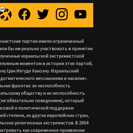
онистские партии имели ограниченный
лили бы им реально участвовать в принятии
олученные израильской экстремистской
реломным моментом в истории этих партий,
ыну Цви Иегуде Хакоэну. Израильский
догматического мессианизма и насилия».
льких фронтах: их неспособность
аильскому обществу и их неспособность
 (не обязательно поведением), который
нсовой и политической поддержки
й степени, из других европейских стран,
ьских религиозных экстремистов. В 2004
матривать как современное проявление