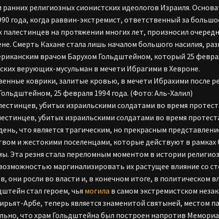
и ранних религиозных сионистских идеологов Израиля. Основ
990 года, когда раввин-экстремист, ответственный за большо
 палестинцев на протяжении многих лет, произносил очеред
не. Смерть Кахане стала лишь началом большого насилия, раз
ериканским врачом Барухом Гольдштейном, который 25 февра
ских верующих-мусульман в мечети Ибрагими в Хевроне.
лестинцев, убитых израильскими солдатами во время протеста
лестинцев, убитых израильскими солдатами во время протест
 день, что является трагическим, но прекрасным представле
твом и жестокими поселенцами, которые действуют в рамках
ы. Эта резня стала переломным моментом в истории религиоз
возможностью маргинализировать их растущее влияние со с
в, они росли во власти и, в конечном итоге, в политическом 
дштейн стал героем, чья
могила
в самом экстремистском неза
Кирьят-Арбе, теперь является знаменитой святыней, местом п
льно, что храм Гольдштейна был построен напротив Мемориал