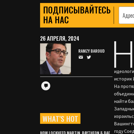
ПОДПИСЫВАЙТЕСЬ
НА НАС
26 АПРЕЛЯ, 2024
RAMZY BAROUD
идеологи
историк
На протя
объедини
найти ба
Западные
WHAT’S HOT
израильс
Вашингто
году Со
HOW LOCKHEED MARTIN, RAYTHEON & BAE