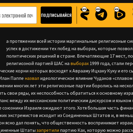
Н
а протяжении всей истории маргинальные религиозные си
успех в достижении тех побед на выборах, которые позво
политических решений в стране. Впечатляющие 17 мест, п
религиозной партией ШАС на
выборах
1999 года, стали пе
ческие корни которых восходят к Аврааму Ицхаку Куку и его с
 Илан Паппе
назвал
идеологическое влияние Чудаков «сплавом 
жении многих лет эти религиозные партии боролись на неско
ть свои ряды, их неспособность обратиться к основному изр
ланс между их мессианским политическим дискурсом и языком
 союзники Израиля ожидают этого. Хотя большая часть фина
ких экстремистов исходит из Соединенных Штатов и, в меньше
н ясно дал понять, что общественность воспринимает израил
единенные Штаты
запретили
партию Ках, которую можно расс