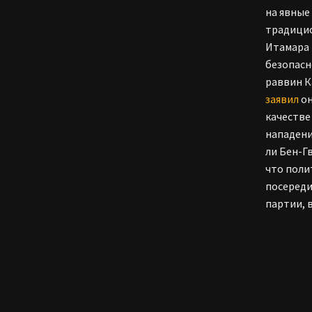
на явные
традицио
Итамара 
безопасн
раввин К
заявил
он
качестве
нападени
ли Бен-Г
что поли
посереди
партии, 