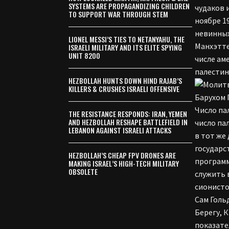
SYSTEMS ARE PROPAGANDIZING CHILDREN
чудаков 
TO SUPPORT WAR THROUGH STEM
ноябре 1
невинных
LIONEL MESSI’S TIES TO NETANYAHU, THE
Манхэтте
ISRAELI MILITARY AND ITS ELITE SPYING
UNIT 8200
числе ам
палестин
HEZBOLLAH HUNTS DOWN HIND RAJAB’S
KILLERS & CRUSHES ISRAELI OFFENSIVE
Число па
THE RESISTANCE RESPONDS: IRAN, YEMEN
AND HEZBOLLAH RESHAPE BATTLEFIELD IN
число па
LEBANON AGAINST ISRAELI ATTACKS
в тот же
государс
HEZBOLLAH’S CHEAP FPV DRONES ARE
программ
MAKING ISRAEL’S HIGH-TECH MILITARY
OBSOLETE
служить 
сионисто
Сам Голь
Берегу, 
показате