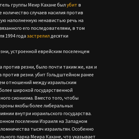
атель группы Меир Кахане был
убит
в
е количество случаев насилия против
ную наполненную ненавистью речь на
вязанного его последователями, в том
ля 1994 года
застрелил
десятки
 против резни, было почти таким же, как и
а против резни. убит Гольдштейном ранее
нием отношений между израильским
 более широкой государственной
ного сионизма. Вместо того, чтобы
тороны якобы более либеральных
влиянии внутри израильского государства.
конном поселении Израиля на Западном
аломничества тысяч израильтян. Особенно
ьного парка Меира Кахане, что указывает