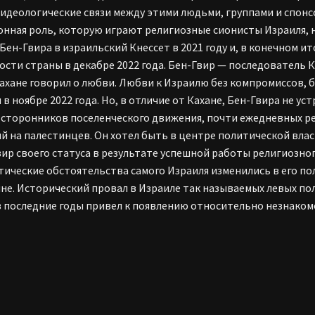
 идеологические связи между этими людьми, группами и спонс
нная роль, которую играют религиозные сионисты Израиля, н
Бен-Гвира в израильский Кнессет в 2021 году и, в конечном и
ости страны в декабре 2022 года. Бен-Гвир — последователь К
ахане говорил о любви. Любви к Израилю без компромиссов, б
 в ноябре 2022 года. Но, в отличие от Кахане, Бен-Гвира не у
 сторонников поселенческого движения, почти ежедневных ре
й на палестинцев. Он хотел быть в центре политической влас
вир своего статуса в результате успешной работы религиозно
тические обстоятельства самого Израиля изменились в его по
не. Исторический провал в Израиле так называемых левых по
в последние годы привел к появлению относительно незнакомо