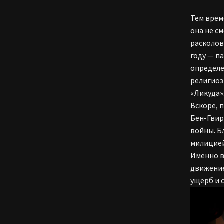
Тем врем
она не с
расколов
году — п
определе
религиоз
«Ликуда»
Вскоре, 
Бен-Гвир
войны. Б
милицией
Именно в
движение
ущерб и 