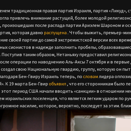
енем традиционная правая партия Израиля, партия «Ликуд», с
могла привлечь внимание растущей, более молодой религиозно
, произошедших после распада партии Ариэлем Шароном и осн
артия, которая давно
распущена
. Чтобы выжить, премьер-мин
ние своей партии до самой экстремистской версии всех време
ных сионистов в надежде заполнить пробелы, образовавшиес
. Поступив таким образом, Нетаньяху предоставил религиоз
после операции по наводнению Аль-Аксы 7 октября и в первые 
 создал свою Национальную гвардию, группу, которую он пыт
лагодаря Бен-Гвиру Израиль теперь, по
словам
лидера оппозиц
». К 19 марта Бен-Гвир
объявил
, что его сторонникам было п
 этот период США начали вводить «санкции» в отношении нес
м израильских поселенцев, что является легким ударом по ру
огромное насилие, которое, вероятно, последует за этим. бли