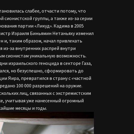
тановилась слабее, отчасти потому, что
й сионистской группы, а также из-за серии
ования партии «Ликуд». Кадима в 2005
истр Израиля Биньямин Нетаньяху изменил
н и, таким образом, начал привлекать
я из-за внутренних распрей внутри
ным сионистам уникальную возможность.
дни израильского геноцида в секторе Газа,
ался, но безуспешно, сформировать до
ии Яира, превратился в страну с «частной
ередано 100 000 разрешений на оружие.
кольких лиц, связанных с экстремистским
ке, учитывая уже нанесенный огромный
жайшие месяцы и годы.