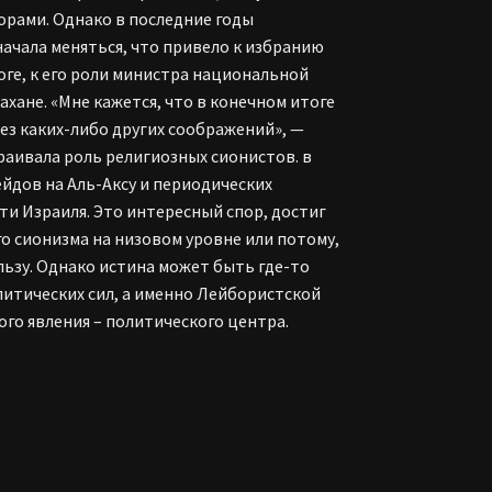
орами. Однако в последние годы
ачала меняться, что привело к избранию
тоге, к его роли министра национальной
ахане. «Мне кажется, что в конечном итоге
ез каких-либо других соображений», —
страивала роль религиозных сионистов. в
йдов на Аль-Аксу и периодических
ти Израиля. Это интересный спор, достиг
го сионизма на низовом уровне или потому,
льзу. Однако истина может быть где-то
литических сил, а именно Лейбористской
го явления – политического центра.