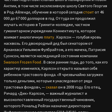
Англии, в том числе эксклюзивную школу Святого Георгия
в Род-Айленде, обучение в которой сегодня
стоит
от 46
000 до 67 000 долларов в год. Оттуда он продолжил
изучать историю в Тринити-колледже, частном
гуманитарном учреждении Коннектикута, которое
взимает аналогичную
плату
. Карлсон — голубая кровь
насквозь. Его двоюродный дед был сенатором от
Арканзаса Уильямом Фулбрайтом, а его мачеха, Патрисия
Суонсон, является наследницей состояния компании
Swanson Frozen Food
. В свои ранние годы, до того, как его
характер изменился, Карлсон открыто называл себя
ребенком трастового фонда. «Я чрезвычайно загружен
только деньгами, которые я унаследовал от ряда
трастовых фондов», —
сказал
он в 2008 году. Его отец,
Ричард «Дик» Карлсон, — важный журналист и
высокопоставленный государственный чиновник,
которого Рональд Рейган назначил директором