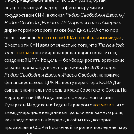
Информационное агентство США (USIA), орган,
осуществляющий надзор за финансируемыми
государством СМИ, включая
Радио Свободная Европа/
Радио Свобода
,
Радио и
ТВ Марти
и
Голос Америки
,
директором которого также был Дик. (USIA с тех пор
было заменено
Агентством США по глобальным медиа
).
Вместе эти СМИ являются частью того, что
The New York
Times
назвала
«всемирной пропагандистской сетью,
созданной ЦРУ». Их цель — бомбардировать вражеские
страны пропагандой смены режима. До 1970-х годов
Радио Свободная Европа/Радио Свобода
напрямую
финансировалось ЦРУ. На посту директора ЮСИА Дик
сыграл значительную роль в крахе Советского Союза. На
мероприятии 1990 года вместе с медиа-магнатами
Рупертом Мердоком и Тедом Тернером он
отметил
, что
«международное вещание сыграло очень важную роль,
как предполагал г-н Мердок, в событиях, которые
произошли в СССР и Восточной Европе в последние пару