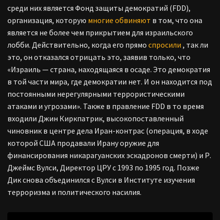
среди них является Фонд защиты демократий (FDD),
организация, которую
многие
обвиняют
в том, что она
является не более чем прикрытием для израильского
лобби. Действительно, когда его прямо
спросили
, так ли
это, он отказался отрицать это, заявив только, что
«Израиль — страна, находящаяся в осаде. Это демократия
в той части мира, где демократии нет. И он находится под
постоянными нерегулярными террористическими
атаками и угрозами». Также в правление FDD в то время
входили Джин Киркпатрик, высокопоставленный
чиновник в центре дела Иран-контрас (операция, в ходе
которой США продавали Ирану оружие для
финансирования никарагуанских эскадронов смерти) и Р.
Джеймс Вулси, Директор ЦРУ с 1993 по 1995 год. Позже
Дик снова объединился с Вулси в Институте изучения
терроризма и политического насилия.