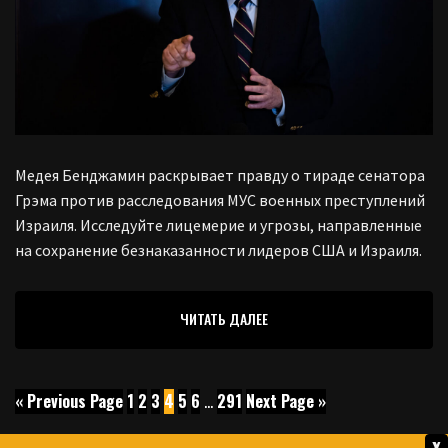
Медея Бенджамин раскрывает правду о тираде сенатора
Грэма против расследования МУС военных преступлений
Израиля. Исследуйте лицемерие и угрозы, направленные
на сохранение безнаказанности лидеров США и Израиля.
ЧИТАТЬ ДАЛЕЕ
« Previous Page
1
2
3
4
5
6
…
291
Next Page »
x