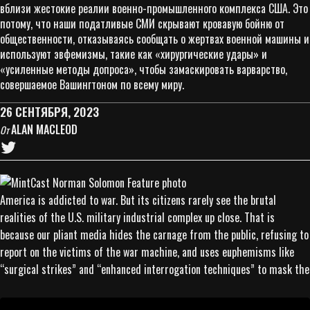
вблизи жестокие реалии военно-промышленного комплекса США. Это
потому, что наши податливые СМИ скрывают кровавую бойню от
общественности, отказываясь сообщать о жертвах военной машины и
используют эвфемизмы, такие как «хирургические удары» и
«усиленные методы допроса», чтобы замаскировать варварство,
совершаемое Вашингтоном по всему миру.
26 СЕНТЯБРЯ, 2023
ALAN MACLEOD
От
America is addicted to war. But its citizens rarely see the brutal
realities of the U.S. military industrial complex up close. That is
because our pliant media hides the carnage from the public, refusing to
report on the victims of the war machine, and uses euphemisms like
“surgical strikes” and “enhanced interrogation techniques” to mask the