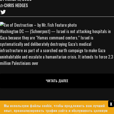
CHRIS HEDGES
От
Washington DC — (Scheerpost) — Israel is not attacking hospitals in
Gaza because they are “Hamas command centers.” Israel is
systematically and deliberately destroying Gaza’s medical
infrastructure as part of a scorched earth campaign to make Gaza
uninhabitable and escalate a humanitarian crisis. It intends to force 2.3
million Palestinians over
ЧИТАТЬ ДАЛЕЕ
x
Мы используем файлы cookie, чтобы предложить вам лучший
опыт, проанализировать трафик сайта и обслуживать целевую
Связаться с нами
Archives
About Us