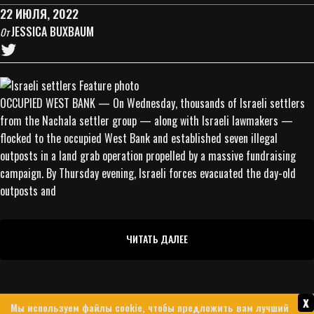
22 ИЮЛЯ, 2022
JESSICA BUXBAUM
От
OCCUPIED WEST BANK — On Wednesday, thousands of Israeli settlers
from the Nachala settler group — along with Israeli lawmakers —
flocked to the occupied West Bank and established seven illegal
outposts in a land grab operation propelled by a massive fundraising
campaign. By Thursday evening, Israeli forces evacuated the day-old
outposts and
ЧИТАТЬ ДАЛЕЕ
x
Мы используем файлы cookie, чтобы предложить вам лучший